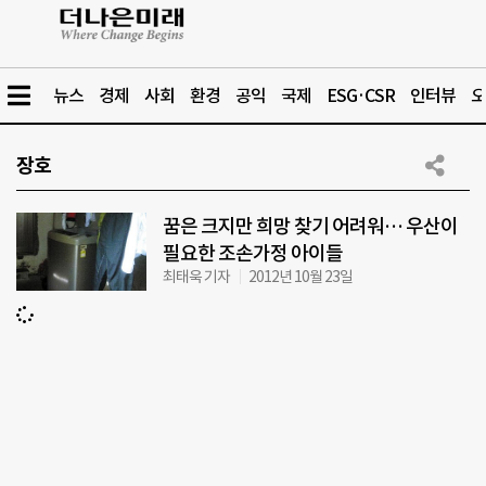
뉴스
경제
사회
환경
공익
국제
ESG·CSR
인터뷰
오
장호
꿈은 크지만 희망 찾기 어려워… 우산이
필요한 조손가정 아이들
최태욱 기자
2012년 10월 23일