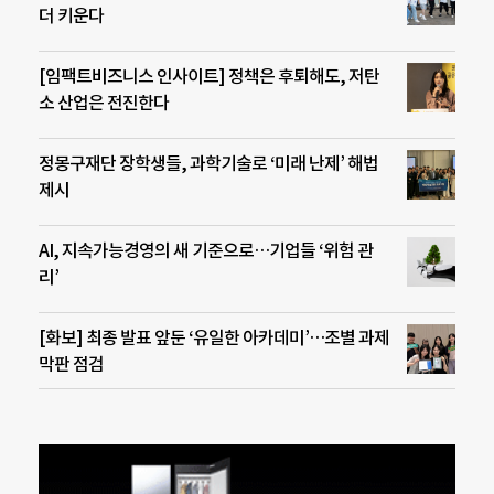
더 키운다
[임팩트비즈니스 인사이트] 정책은 후퇴해도, 저탄
소 산업은 전진한다
정몽구재단 장학생들, 과학기술로 ‘미래 난제’ 해법
제시
AI, 지속가능경영의 새 기준으로…기업들 ‘위험 관
리’
[화보] 최종 발표 앞둔 ‘유일한 아카데미’…조별 과제
막판 점검