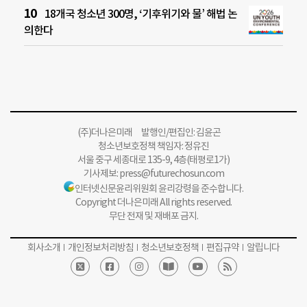
18개국 청소년 300명, ‘기후위기와 물’ 해법 논
의한다
(주)더나은미래 발행인/편집인: 김윤곤
청소년보호정책 책임자: 정유진
서울 중구 세종대로 135-9, 4층(태평로1가)
기사제보:
press@futurechosun.com
인터넷신문윤리위원회 윤리강령을 준수합니다.
Copyright 더나은미래 All rights reserved.
무단 전재 및 재배포 금지.
회사소개
개인정보처리방침
청소년보호정책
편집규약
알립니다