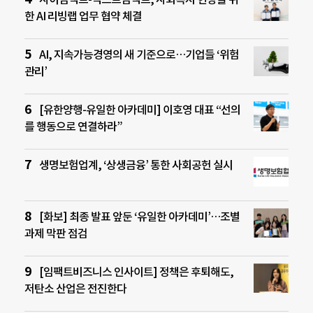
한 AI 리빙랩 업무 협약 체결
AI, 지속가능경영의 새 기준으로…기업들 ‘위험
관리’
[유한양행-유일한 아카데미] 이호영 대표 “선의
를 행동으로 연결하라”
생명보험업계, ‘상생금융’ 통한 사회공헌 실시
[화보] 최종 발표 앞둔 ‘유일한 아카데미’…조별
과제 막판 점검
[임팩트비즈니스 인사이트] 정책은 후퇴해도,
저탄소 산업은 전진한다