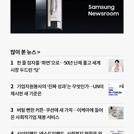
많이 본 뉴스 >
한 줄 점자를 ‘화면’으로…50년 난제 풀고 세계
시장 두드린 ‘닷’
기업자원봉사의 ‘진짜 성과’는 무엇인가…UN이
제시한 새 기준은
버릴 뻔한 커튼·쿠션에 새 가치…이케아에 들어
온 사회적기업 재봉 서비스
사이임팩트-넥스트임팩트, 사회복지 현장을 위