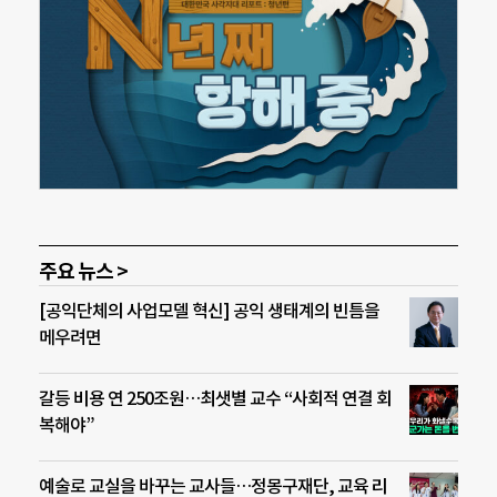
주요 뉴스 >
[공익단체의 사업모델 혁신] 공익 생태계의 빈틈을
메우려면
갈등 비용 연 250조원…최샛별 교수 “사회적 연결 회
복해야”
예술로 교실을 바꾸는 교사들…정몽구재단, 교육 리