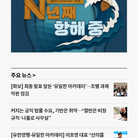
주요 뉴스 >
[화보] 최종 발표 앞둔 ‘유일한 아카데미’…조별 과제
막판 점검
커지는 공익 법률 수요, 기반은 취약…“절반은 비정
규직·나홀로 사무실”
[유한양행-유일한 아카데미] 이호영 대표 “선의를