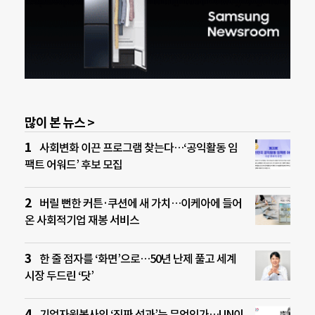
많이 본 뉴스 >
사회변화 이끈 프로그램 찾는다…‘공익활동 임
팩트 어워드’ 후보 모집
버릴 뻔한 커튼·쿠션에 새 가치…이케아에 들어
온 사회적기업 재봉 서비스
한 줄 점자를 ‘화면’으로…50년 난제 풀고 세계
시장 두드린 ‘닷’
기업자원봉사의 ‘진짜 성과’는 무엇인가…UN이