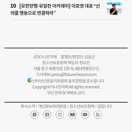
[유한양행-유일한 아카데미] 이호영 대표 “선
의를 행동으로 연결하라”
(주)더나은미래 발행인/편집인: 김윤곤
청소년보호정책 책임자: 정유진
서울 중구 세종대로 135-9, 4층(태평로1가)
기사제보:
press@futurechosun.com
인터넷신문윤리위원회 윤리강령을 준수합니다.
Copyright 더나은미래 All rights reserved.
무단 전재 및 재배포 금지.
회사소개
개인정보처리방침
청소년보호정책
알립니다