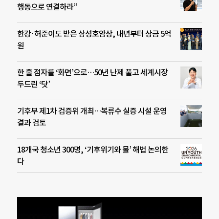
행동으로 연결하라”
한강·허준이도 받은 삼성호암상, 내년부터 상금 5억
원
한 줄 점자를 ‘화면’으로…50년 난제 풀고 세계시장
두드린 ‘닷’
기후부 제1차 검증위 개최…복류수 실증 시설 운영
결과 검토
18개국 청소년 300명, ‘기후위기와 물’ 해법 논의한
다