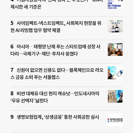
제시한 새 기준은
사이임팩트-넥스트임팩트, 사회복지 현장을 위
한 AI 리빙랩 업무 협약 체결
아시아ㆍ태평양 난제 푸는 스타트업에 성장 사
다리…국제기구·재단·투자사 뭉쳤다
신원이 없으면 신용도 없다…블록체인으로 라오
스 금융 소외 푸는 서울랩스
비싼 대체유 대신 현지 캐슈넛…인도네시아의
‘우유 선택지’ 넓힌다
생명보험업계, ‘상생금융’ 통한 사회공헌 실시