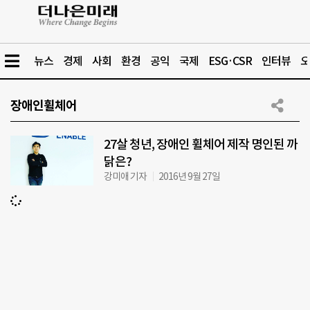
뉴스
경제
사회
환경
공익
국제
ESG·CSR
인터뷰
오
장애인휠체어
27살 청년, 장애인 휠체어 제작 명인된 까
닭은?
강미애 기자
2016년 9월 27일