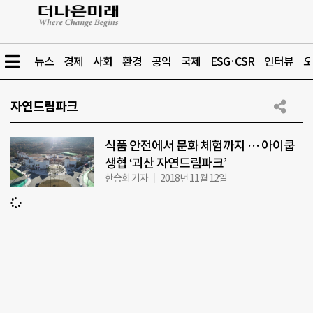
뉴스
경제
사회
환경
공익
국제
ESG·CSR
인터뷰
오
자연드림파크
식품 안전에서 문화 체험까지 … 아이쿱
생협 ‘괴산 자연드림파크’
한승희 기자
2018년 11월 12일