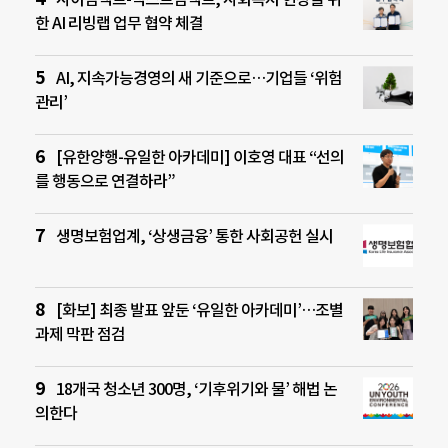
한 AI 리빙랩 업무 협약 체결
AI, 지속가능경영의 새 기준으로…기업들 ‘위험
관리’
[유한양행-유일한 아카데미] 이호영 대표 “선의
를 행동으로 연결하라”
생명보험업계, ‘상생금융’ 통한 사회공헌 실시
[화보] 최종 발표 앞둔 ‘유일한 아카데미’…조별
과제 막판 점검
18개국 청소년 300명, ‘기후위기와 물’ 해법 논
의한다