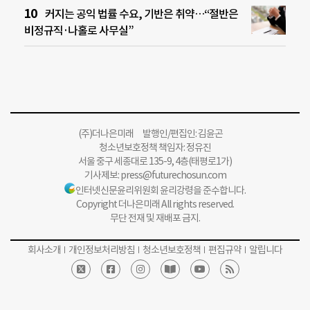
커지는 공익 법률 수요, 기반은 취약…“절반은
비정규직·나홀로 사무실”
(주)더나은미래 발행인/편집인: 김윤곤
청소년보호정책 책임자: 정유진
서울 중구 세종대로 135-9, 4층(태평로1가)
기사제보:
press@futurechosun.com
인터넷신문윤리위원회 윤리강령을 준수합니다.
Copyright 더나은미래 All rights reserved.
무단 전재 및 재배포 금지.
회사소개
개인정보처리방침
청소년보호정책
편집규약
알립니다