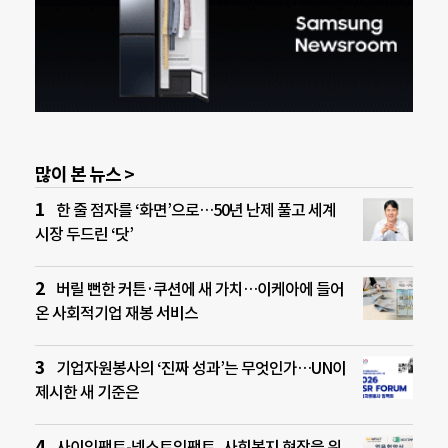
많이 본 뉴스 >
한 줄 점자를 ‘화면’으로…50년 난제 풀고 세계
시장 두드린 ‘닷’
버릴 뻔한 커튼·쿠션에 새 가치…이케아에 들어
온 사회적기업 재봉 서비스
기업자원봉사의 ‘진짜 성과’는 무엇인가…UN이
제시한 새 기준은
사이임팩트-넥스트임팩트, 사회복지 현장을 위