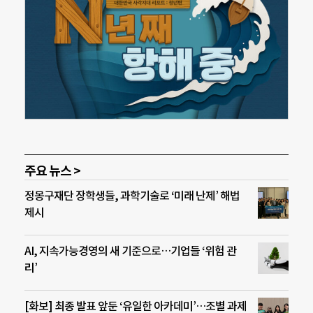
주요 뉴스 >
정몽구재단 장학생들, 과학기술로 ‘미래 난제’ 해법
제시
AI, 지속가능경영의 새 기준으로…기업들 ‘위험 관
리’
[화보] 최종 발표 앞둔 ‘유일한 아카데미’…조별 과제