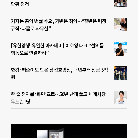
막판 점검
커지는 공익 법률 수요, 기반은 취약…“절반은 비정
규직·나홀로 사무실”
[유한양행-유일한 아카데미] 이호영 대표 “선의를
행동으로 연결하라”
한강·허준이도 받은 삼성호암상, 내년부터 상금 5억
원
한 줄 점자를 ‘화면’으로…50년 난제 풀고 세계시장
두드린 ‘닷’