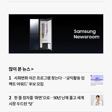
많이 본 뉴스 >
사회변화 이끈 프로그램 찾는다…‘공익활동 임
팩트 어워드’ 후보 모집
한 줄 점자를 ‘화면’으로…50년 난제 풀고 세계
시장 두드린 ‘닷’