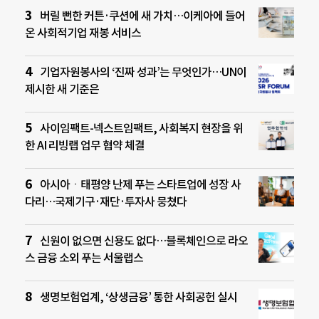
버릴 뻔한 커튼·쿠션에 새 가치…이케아에 들어
온 사회적기업 재봉 서비스
기업자원봉사의 ‘진짜 성과’는 무엇인가…UN이
제시한 새 기준은
사이임팩트-넥스트임팩트, 사회복지 현장을 위
한 AI 리빙랩 업무 협약 체결
아시아ㆍ태평양 난제 푸는 스타트업에 성장 사
다리…국제기구·재단·투자사 뭉쳤다
신원이 없으면 신용도 없다…블록체인으로 라오
스 금융 소외 푸는 서울랩스
생명보험업계, ‘상생금융’ 통한 사회공헌 실시