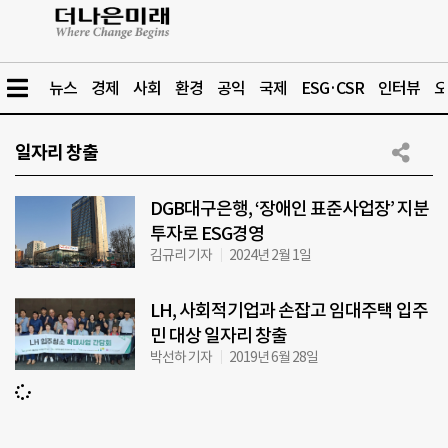
뉴스
경제
사회
환경
공익
국제
ESG·CSR
인터뷰
오
일자리 창출
DGB대구은행, ‘장애인 표준사업장’ 지분
투자로 ESG경영
김규리 기자
2024년 2월 1일
LH, 사회적기업과 손잡고 임대주택 입주
민 대상 일자리 창출
박선하 기자
2019년 6월 28일