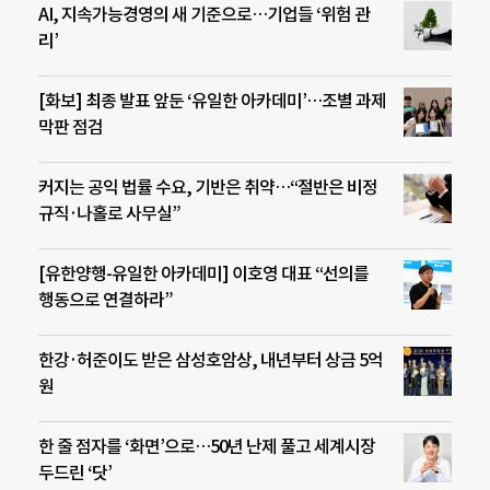
AI, 지속가능경영의 새 기준으로…기업들 ‘위험 관
리’
[화보] 최종 발표 앞둔 ‘유일한 아카데미’…조별 과제
막판 점검
커지는 공익 법률 수요, 기반은 취약…“절반은 비정
규직·나홀로 사무실”
[유한양행-유일한 아카데미] 이호영 대표 “선의를
행동으로 연결하라”
한강·허준이도 받은 삼성호암상, 내년부터 상금 5억
원
한 줄 점자를 ‘화면’으로…50년 난제 풀고 세계시장
두드린 ‘닷’