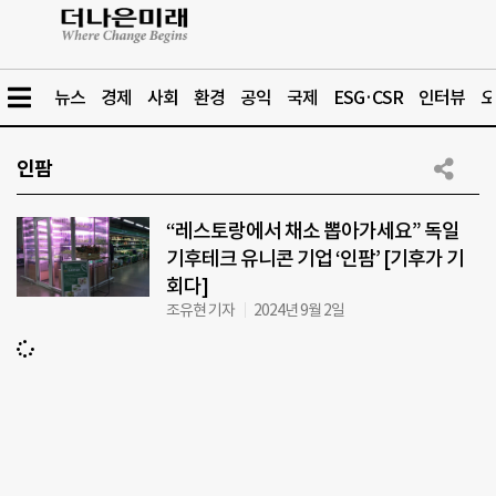
뉴스
경제
사회
환경
공익
국제
ESG·CSR
인터뷰
오
인팜
“레스토랑에서 채소 뽑아가세요” 독일
기후테크 유니콘 기업 ‘인팜’ [기후가 기
회다]
조유현 기자
2024년 9월 2일