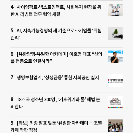
사이임팩트-넥스트임팩트, 사회복지 현장을 위
한 AI 리빙랩 업무 협약 체결
AI, 지속가능경영의 새 기준으로…기업들 ‘위험
관리’
[유한양행-유일한 아카데미] 이호영 대표 “선의
를 행동으로 연결하라”
생명보험업계, ‘상생금융’ 통한 사회공헌 실시
18개국 청소년 300명, ‘기후위기와 물’ 해법 논
의한다
[화보] 최종 발표 앞둔 ‘유일한 아카데미’…조별
과제 막판 점검