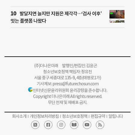
발달지연 늘지만 지원은 제각각…‘검사 이후’
잇는 플랫폼 나왔다
(주)더나은미래 발행인/편집인: 김윤곤
청소년보호정책 책임자: 정유진
서울 중구 세종대로 135-9, 4층(태평로1가)
기사제보:
press@futurechosun.com
인터넷신문윤리위원회 윤리강령을 준수합니다.
Copyright 더나은미래 All rights reserved.
무단 전재 및 재배포 금지.
회사소개
개인정보처리방침
청소년보호정책
편집규약
알립니다