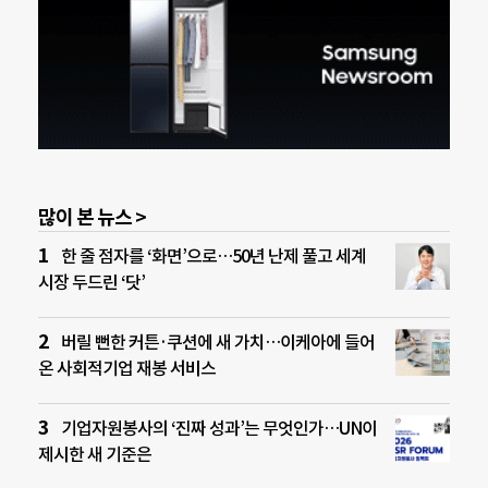
많이 본 뉴스 >
한 줄 점자를 ‘화면’으로…50년 난제 풀고 세계
시장 두드린 ‘닷’
버릴 뻔한 커튼·쿠션에 새 가치…이케아에 들어
온 사회적기업 재봉 서비스
기업자원봉사의 ‘진짜 성과’는 무엇인가…UN이
제시한 새 기준은