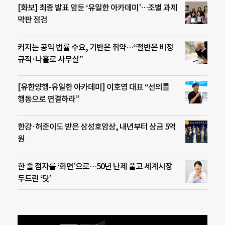
[화보] 최종 발표 앞둔 ‘유일한 아카데미’…조별 과제
막판 점검
커지는 공익 법률 수요, 기반은 취약…“절반은 비정
규직·나홀로 사무실”
[유한양행-유일한 아카데미] 이호영 대표 “선의를
행동으로 연결하라”
한강·허준이도 받은 삼성호암상, 내년부터 상금 5억
원
한 줄 점자를 ‘화면’으로…50년 난제 풀고 세계시장
두드린 ‘닷’