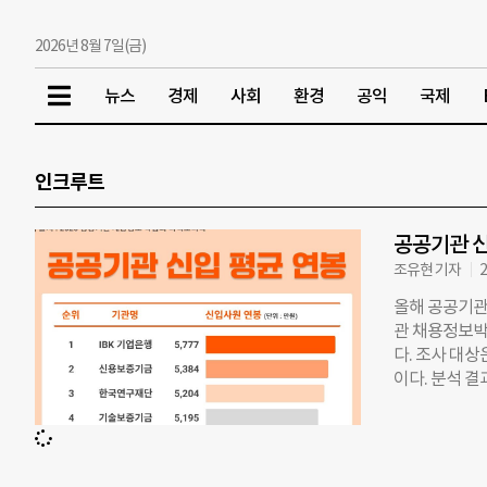
2026년 8월 7일(금)
뉴스
경제
사회
환경
공익
국제
인크루트
공공기관 신
조유현 기자
2
올해 공공기관 
관 채용정보박
다. 조사 대상
이다. 분석 결
보다 139만 
이 지난해에 이
의 신용보증기금
별로 살펴보면 