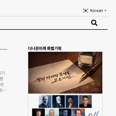
Korean
▼
Korean
▼
더나은미래 특별기획
공기
개했
9곳
원)
은행
 원
 분야
(한