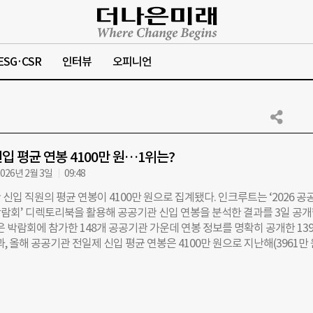
ESG·CSR
인터뷰
오피니언
입 평균 연봉 4100만 원…1위는?
026년 2월 3일
09:48
신입 직원의 평균 연봉이 4100만 원으로 집계됐다. 인크루트는 ‘2026 공
람회’ 디렉토리북을 활용해 공공기관 신입 연봉을 분석한 결과를 3일 공
은 박람회에 참가한 148개 공공기관 가운데 연봉 정보를 명확히 공개한 13
과, 올해 공공기관 전일제 신입 평균 연봉은 4100만 원으로 지난해(3961만 
원 증가했다. 이는 최근 5년간 가장 큰 상승 폭이다. 기관별로 보면 IBK기업
어 올해도 5777만 원으로 가장 높은 신입 연봉을 기록했다. 2위는 5384만
, 3위는 5204만 원의 한국연구재단이었다. 신입 연봉 상위 10개 기관을
금융 분야가 7곳으로 가장 많았다. 이 밖에 연구·교육(한국연구재단), SOC