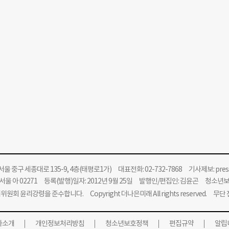
울 중구 세종대로 135-9, 4층(태평로1가) 대표전화: 02-732-7868 기사제보:
pre
울 아 02271 등록(발행)일자: 2012년 9월 25일 발행인/편집인: 김윤곤 청소년
위원회 윤리강령을 준수합니다.
Copyright 더나은미래 All rights reserved. 무
사소개
개인정보처리방침
청소년보호정책
편집규약
알립