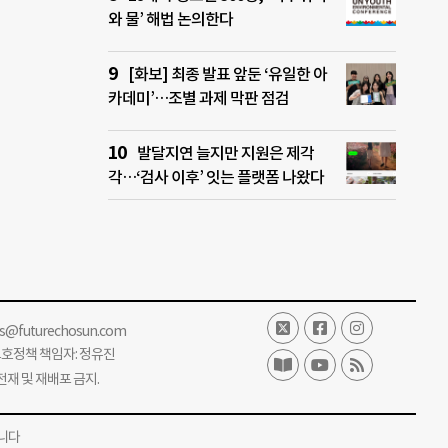
와 물’ 해법 논의한다
[화보] 최종 발표 앞둔 ‘유일한 아
카데미’…조별 과제 막판 점검
발달지연 늘지만 지원은 제각
각…‘검사 이후’ 잇는 플랫폼 나왔다
ss@futurechosun.com
보호정책 책임자: 정유진
단 전재 및 재배포 금지.
니다