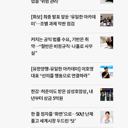
업들 ‘위험 관리’
[화보] 최종 발표 앞둔 ‘유일한 아카데
미’…조별 과제 막판 점검
커지는 공익 법률 수요, 기반은 취
약…“절반은 비정규직·나홀로 사무
실”
[유한양행-유일한 아카데미] 이호영
대표 “선의를 행동으로 연결하라”
한강·허준이도 받은 삼성호암상, 내
년부터 상금 5억원
한 줄 점자를 ‘화면’으로…50년 난제
풀고 세계시장 두드린 ‘닷’