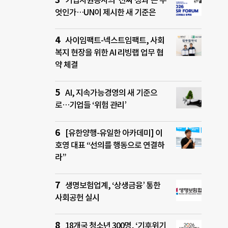
기업자원봉사의 ‘진짜 성과’는 무
엇인가…UN이 제시한 새 기준은
사이임팩트-넥스트임팩트, 사회
복지 현장을 위한 AI 리빙랩 업무 협
약 체결
AI, 지속가능경영의 새 기준으
로…기업들 ‘위험 관리’
[유한양행-유일한 아카데미] 이
호영 대표 “선의를 행동으로 연결하
라”
생명보험업계, ‘상생금융’ 통한
사회공헌 실시
18개국 청소년 300명, ‘기후위기