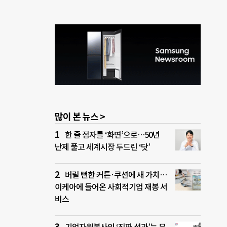
많이 본 뉴스 >
한 줄 점자를 ‘화면’으로…50년
난제 풀고 세계시장 두드린 ‘닷’
버릴 뻔한 커튼·쿠션에 새 가치…
이케아에 들어온 사회적기업 재봉 서
비스