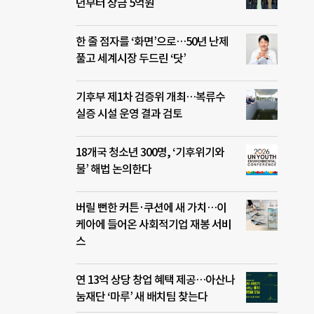
년부터 상금 5억원
한 줄 점자를 ‘화면’으로…50년 난제
풀고 세계시장 두드린 ‘닷’
기후부 제1차 검증위 개최…복류수
실증 시설 운영 결과 검토
18개국 청소년 300명, ‘기후위기와
물’ 해법 논의한다
버릴 뻔한 커튼·쿠션에 새 가치…이
케아에 들어온 사회적기업 재봉 서비
스
연 13억 상당 창업 혜택 제공…아산나
눔재단 ‘마루’ 새 배치팀 찾는다