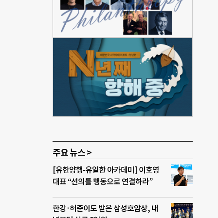
격차
위권
의 질
),
, 주
, 교
남의
주요 뉴스 >
[유한양행-유일한 아카데미] 이호영
대표 “선의를 행동으로 연결하라”
한강·허준이도 받은 삼성호암상, 내