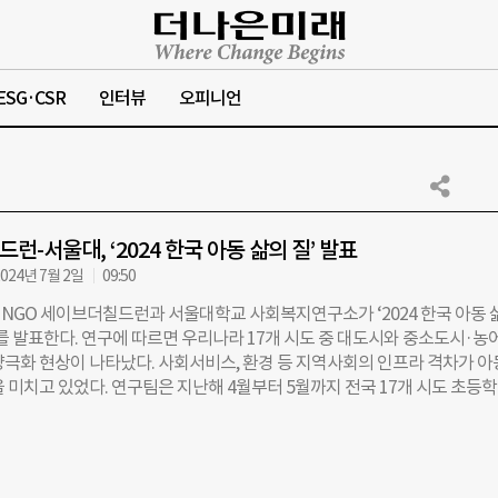
ESG·CSR
인터뷰
오피니언
런-서울대, ‘2024 한국 아동 삶의 질’ 발표
024년 7월 2일
09:50
NGO 세이브더칠드런과 서울대학교 사회복지연구소가 ‘2024 한국 아동 
과를 발표한다. 연구에 따르면 우리나라 17개 시도 중 대도시와 중소도시·농
양극화 현상이 나타났다. 사회서비스, 환경 등 지역사회의 인프라 격차가 아
 미치고 있었다. 연구팀은 지난해 4월부터 5월까지 전국 17개 시도 초등
학교 1학년 각 2천5백 명과 학부모들을 대상으로 아동 삶의 질 지수(CWBI,
l-Being Index)를 도출해 시도 간 격차와 변화추이를 분석했다. 아동 삶의 질 
행복감, 아동의 관계, 물질적 상황, 위험과 안전, 교육환경, 주거환경, 바람직
역, 43개 지표를 합산하는 방식으로 산출된다. 한국 아동의 삶의 질은 부산, 대