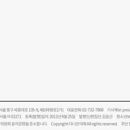
울 중구 세종대로 135-9, 4층(태평로1가) 대표전화: 02-732-7868 기사제보:
pre
울 아 02271 등록(발행)일자: 2012년 9월 25일 발행인/편집인: 김윤곤 청소년
위원회 윤리강령을 준수합니다.
Copyright 더나은미래 All rights reserved. 무