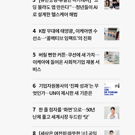
[유한양행-유일한 아카데미] “코
딩 몰라도 앱 만든다”…청년들이 AI
로 설계한 헬스케어 해법
K팝 무대에 태양광, 이케아엔 수
선소…‘콜렉티브 임팩트’의 진화
버릴 뻔한 커튼·쿠션에 새 가치…
이케아에 들어온 사회적기업 재봉 서
비스
기업자원봉사의 ‘진짜 성과’는 무
엇인가…UN이 제시한 새 기준은
한 줄 점자를 ‘화면’으로…50년
난제 풀고 세계시장 두드린 ‘닷’
[세상은 여전히 따뜻한 法] 공익