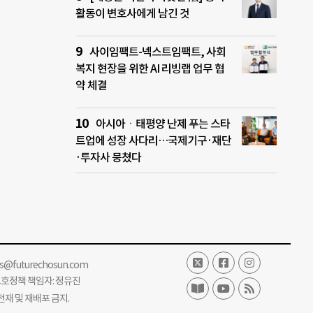
활동이 변호사에게 남긴 것
사이임팩트-넥스트임팩트, 사회
복지 현장을 위한 AI 리빙랩 업무 협
약 체결
아시아ㆍ태평양 난제 푸는 스타
트업에 성장 사다리…국제기구·재단
·투자사 뭉쳤다
ss@futurechosun.com
보호정책 책임자: 정유진
단 전재 및 재배포 금지.