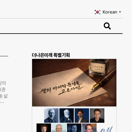
Korean
▼
Korean
▼
더나은미래 특별기획
삶의
어촌
동 삶
학교
지수는
한 인
구,