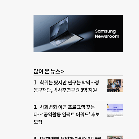
많이 본 뉴스 >
학위는 땄지만 연구는 막막…정
몽구재단, 박사후연구원 8명 지원
사회변화 이끈 프로그램 찾는
다…‘공익활동 임팩트 어워드’ 후보
모집