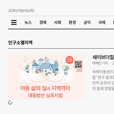
2026년 8월 6일(목)
뉴스
경제
사회
환경
공익
국제
인구소멸지역
세이브더칠드
채예빈 기자
2
국제아동권리 
질’ 연구 결
지역 순위의 
의 질에 영향을
3·5학년과 중
Child Wel
건강, 주관적 
성 등 8개 영