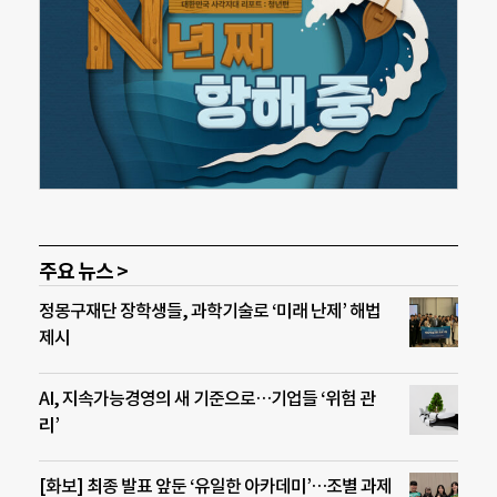
주요 뉴스 >
정몽구재단 장학생들, 과학기술로 ‘미래 난제’ 해법
제시
AI, 지속가능경영의 새 기준으로…기업들 ‘위험 관
리’
[화보] 최종 발표 앞둔 ‘유일한 아카데미’…조별 과제