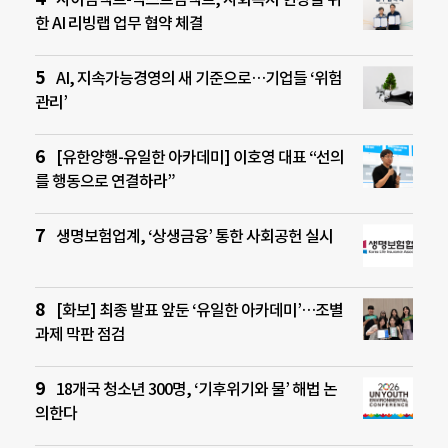
한 AI 리빙랩 업무 협약 체결
AI, 지속가능경영의 새 기준으로…기업들 ‘위험
관리’
[유한양행-유일한 아카데미] 이호영 대표 “선의
를 행동으로 연결하라”
생명보험업계, ‘상생금융’ 통한 사회공헌 실시
[화보] 최종 발표 앞둔 ‘유일한 아카데미’…조별
과제 막판 점검
18개국 청소년 300명, ‘기후위기와 물’ 해법 논
의한다