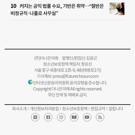
커지는 공익 법률 수요, 기반은 취약…“절반은
비정규직·나홀로 사무실”
(주)더나은미래 발행인/편집인: 김윤곤
청소년보호정책 책임자: 정유진
서울 중구 세종대로 135-9, 4층(태평로1가)
기사제보:
press@futurechosun.com
인터넷신문윤리위원회 윤리강령을 준수합니다.
Copyright 더나은미래 All rights reserved.
무단 전재 및 재배포 금지.
회사소개
개인정보처리방침
청소년보호정책
편집규약
알립니다