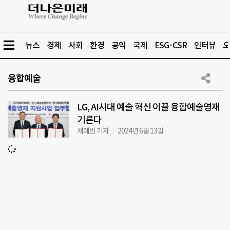
뉴스
경제
사회
환경
공익
국제
ESG·CSR
인터뷰
오
융합예술
LG, AI시대 예술 혁신 이끌 융합예술영재
기른다
채예빈 기자
2024년 6월 13일