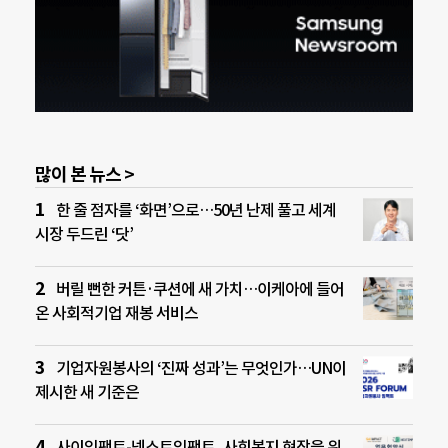
많이 본 뉴스 >
한 줄 점자를 ‘화면’으로…50년 난제 풀고 세계
시장 두드린 ‘닷’
버릴 뻔한 커튼·쿠션에 새 가치…이케아에 들어
온 사회적기업 재봉 서비스
기업자원봉사의 ‘진짜 성과’는 무엇인가…UN이
제시한 새 기준은
사이임팩트-넥스트임팩트, 사회복지 현장을 위