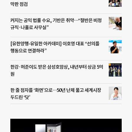
막판 점검
커지는 공익 법률 수요, 기반은 취약…“절반은 비정
규직·나홀로 사무실”
[유한양행-유일한 아카데미] 이호영 대표 “선의를
행동으로 연결하라”
한강·허준이도 받은 삼성호암상, 내년부터 상금 5억
원
한 줄 점자를 ‘화면’으로…50년 난제 풀고 세계시장
두드린 ‘닷’