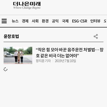
뉴스
경제
사회
환경
공익
국제
ESG·CSR
인터뷰
오
윤창호법
“작은 힘 모아 바꾼 음주운전 처벌법… 창
호 같은 비극 더는 없어야”
장지훈 기자
2019년 7월 10일