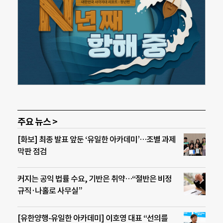
주요 뉴스 >
[화보] 최종 발표 앞둔 ‘유일한 아카데미’…조별 과제
막판 점검
커지는 공익 법률 수요, 기반은 취약…“절반은 비정
규직·나홀로 사무실”
[유한양행-유일한 아카데미] 이호영 대표 “선의를