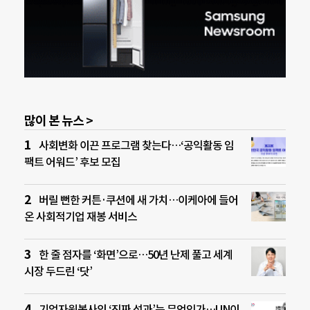
많이 본 뉴스 >
사회변화 이끈 프로그램 찾는다…‘공익활동 임
팩트 어워드’ 후보 모집
버릴 뻔한 커튼·쿠션에 새 가치…이케아에 들어
온 사회적기업 재봉 서비스
한 줄 점자를 ‘화면’으로…50년 난제 풀고 세계
시장 두드린 ‘닷’
기업자원봉사의 ‘진짜 성과’는 무엇인가…UN이