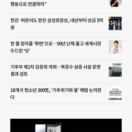
행동으로 연결하라”
한강·허준이도 받은 삼성호암상, 내년부터 상금 5억
원
한 줄 점자를 ‘화면’으로…50년 난제 풀고 세계시장
두드린 ‘닷’
기후부 제1차 검증위 개최…복류수 실증 시설 운영
결과 검토
18개국 청소년 300명, ‘기후위기와 물’ 해법 논의한
다