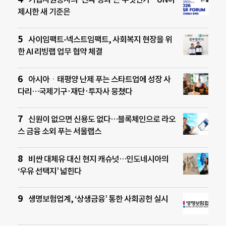
제시한 새 기준은
사이임팩트-넥스트임팩트, 사회복지 현장을 위
한 AI 리빙랩 업무 협약 체결
아시아ㆍ태평양 난제 푸는 스타트업에 성장 사
다리…국제기구·재단·투자사 뭉쳤다
신원이 없으면 신용도 없다…블록체인으로 라오
스 금융 소외 푸는 서울랩스
비싼 대체유 대신 현지 캐슈넛…인도네시아의
‘우유 선택지’ 넓힌다
생명보험업계, ‘상생금융’ 통한 사회공헌 실시