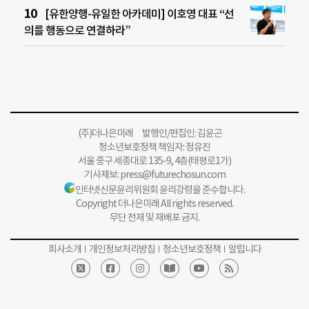
[유한양행-유일한 아카데미] 이호영 대표 “선
의를 행동으로 연결하라”
(주)더나은미래 발행인/편집인: 김윤곤
청소년보호정책 책임자: 정유진
서울 중구 세종대로 135-9, 4층(태평로1가)
기사제보:
press@futurechosun.com
인터넷신문윤리위원회 윤리강령을 준수합니다.
Copyright 더나은미래 All rights reserved.
무단 전재 및 재배포 금지.
회사소개
개인정보처리방침
청소년보호정책
알립니다