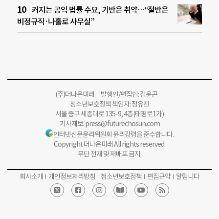
커지는 공익 법률 수요, 기반은 취약…“절반은
비정규직·나홀로 사무실”
(주)더나은미래 발행인/편집인: 김윤곤
청소년보호정책 책임자: 정유진
서울 중구 세종대로 135-9, 4층(태평로1가)
기사제보:
press@futurechosun.com
인터넷신문윤리위원회 윤리강령을 준수합니다.
Copyright 더나은미래 All rights reserved.
무단 전재 및 재배포 금지.
회사소개
개인정보처리방침
청소년보호정책
편집규약
알립니다