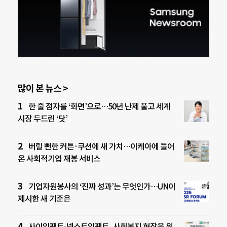
많이 본 뉴스 >
한 줄 점자를 ‘화면’으로…50년 난제 풀고 세계
시장 두드린 ‘닷’
버릴 뻔한 커튼·쿠션에 새 가치…이케아에 들어
온 사회적기업 재봉 서비스
기업자원봉사의 ‘진짜 성과’는 무엇인가…UN이
제시한 새 기준은
사이임팩트-넥스트임팩트, 사회복지 현장을 위