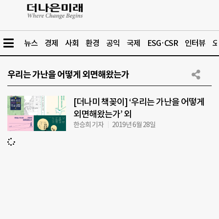
뉴스
경제
사회
환경
공익
국제
ESG·CSR
인터뷰
오
우리는 가난을 어떻게 외면해왔는가
[더나미 책꽂이] ‘우리는 가난을 어떻게
외면해왔는가’ 외
한승희 기자
2019년 6월 28일