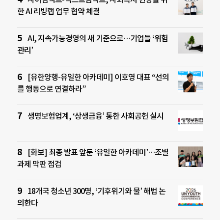
한 AI 리빙랩 업무 협약 체결
AI, 지속가능경영의 새 기준으로…기업들 ‘위험
관리’
[유한양행-유일한 아카데미] 이호영 대표 “선의
를 행동으로 연결하라”
생명보험업계, ‘상생금융’ 통한 사회공헌 실시
[화보] 최종 발표 앞둔 ‘유일한 아카데미’…조별
과제 막판 점검
18개국 청소년 300명, ‘기후위기와 물’ 해법 논
의한다