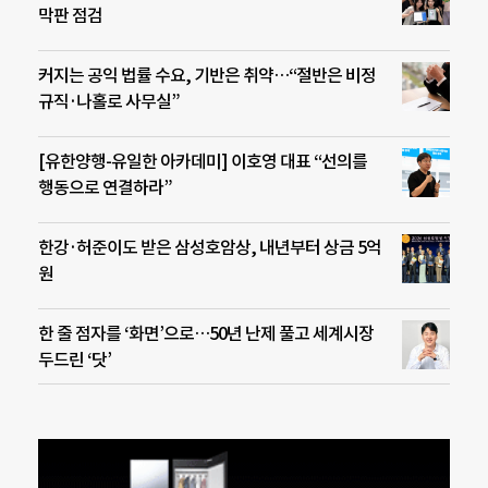
막판 점검
커지는 공익 법률 수요, 기반은 취약…“절반은 비정
규직·나홀로 사무실”
[유한양행-유일한 아카데미] 이호영 대표 “선의를
행동으로 연결하라”
한강·허준이도 받은 삼성호암상, 내년부터 상금 5억
원
한 줄 점자를 ‘화면’으로…50년 난제 풀고 세계시장
두드린 ‘닷’