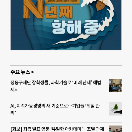
주요 뉴스 >
정몽구재단 장학생들, 과학기술로 ‘미래 난제’ 해법
제시
AI, 지속가능경영의 새 기준으로…기업들 ‘위험 관
리’
[화보] 최종 발표 앞둔 ‘유일한 아카데미’…조별 과제