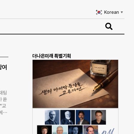
Korean
▼
Korean
▼
더나은미래 특별기획
참여
 채팅
가 쏟
“교
스에서
.
드러
 가