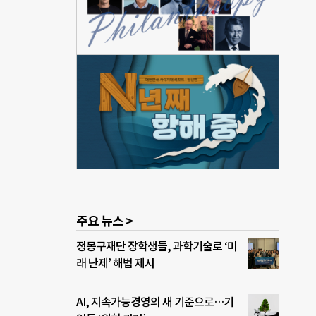
해자
 않
0일
법률
 스마
 현행
자와
보호받
이스
 탈가
주요 뉴스 >
정몽구재단 장학생들, 과학기술로 ‘미
래 난제’ 해법 제시
AI, 지속가능경영의 새 기준으로…기