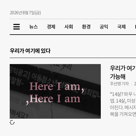
2026년 8월 7일(금)
뉴스
경제
사회
환경
공익
국제
우리가 여기에 있다
우리가 여기
가능해
주선영 기자
2
“14살? 와우
앱. 14살, 
아진다. 메시지
복을 가져오면 
는 앱을 통해
‘채팅앱’이 
나지만, 문제는