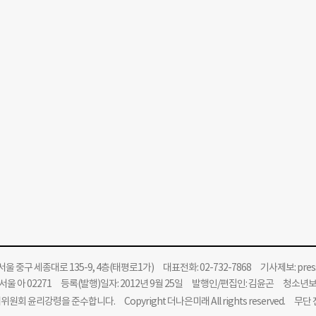
울 중구 세종대로 135-9, 4층(태평로1가) 대표전화: 02-732-7868 기사제보:
pre
울 아 02271 등록(발행)일자: 2012년 9월 25일 발행인/편집인: 김윤곤 청소년
위원회 윤리강령을 준수합니다.
Copyright 더나은미래 All rights reserved. 무