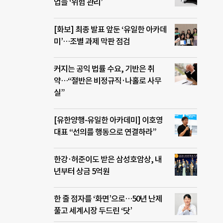
업들 ‘위험 관리’
[화보] 최종 발표 앞둔 ‘유일한 아카데
미’…조별 과제 막판 점검
커지는 공익 법률 수요, 기반은 취
약…“절반은 비정규직·나홀로 사무
실”
[유한양행-유일한 아카데미] 이호영
대표 “선의를 행동으로 연결하라”
한강·허준이도 받은 삼성호암상, 내
년부터 상금 5억원
한 줄 점자를 ‘화면’으로…50년 난제
풀고 세계시장 두드린 ‘닷’