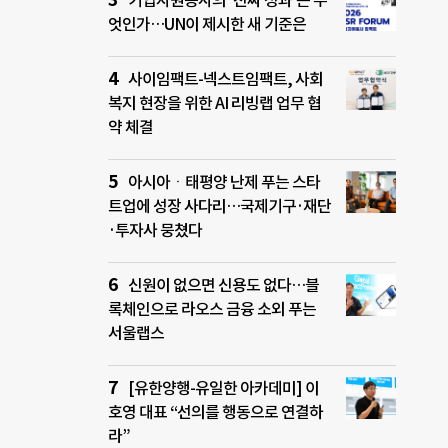
기업자원봉사의 ‘진짜 성과’는 무
엇인가…UN이 제시한 새 기준은
사이임팩트-넥스트임팩트, 사회
복지 현장을 위한 AI 리빙랩 업무 협
약 체결
아시아ㆍ태평양 난제 푸는 스타
트업에 성장 사다리…국제기구·재단
·투자사 뭉쳤다
신원이 없으면 신용도 없다…블
록체인으로 라오스 금융 소외 푸는
서울랩스
[유한양행-유일한 아카데미] 이
호영 대표 “선의를 행동으로 연결하
라”