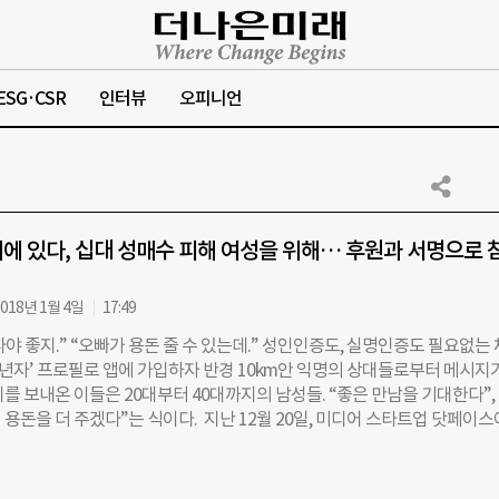
ESG·CSR
인터뷰
오피니언
에 있다, 십대 성매수 피해 여성을 위해… 후원과 서명으로 
018년 1월 4일
17:49
 나야 좋지.” “오빠가 용돈 줄 수 있는데.” 성인인증도, 실명인증도 필요없는
미성년자’ 프로필로 앱에 가입하자 반경 10km안 익명의 상대들로부터 메시지
를 보내온 이들은 20대부터 40대까지의 남성들. “좋은 만남을 기대한다”, 
용돈을 더 주겠다”는 식이다. 지난 12월 20일, 미디어 스타트업 닷페이
 미성년자에게 성매매를 제안한 ‘성매수자’를 인터뷰한 취재 영상을 공개했다
청소년을 ‘성착취’ 피해자로 만드는 창구로 쓰이고 있다는 사실이 여과없이 
 이에 대해 별다른 규제가 없다는 것. 2016년 3월, 서울 봉천동에서 발생한