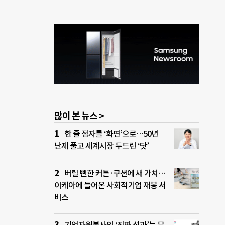
많이 본 뉴스 >
한 줄 점자를 ‘화면’으로…50년
난제 풀고 세계시장 두드린 ‘닷’
버릴 뻔한 커튼·쿠션에 새 가치…
이케아에 들어온 사회적기업 재봉 서
비스