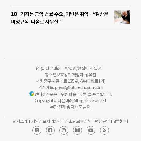
커지는 공익 법률 수요, 기반은 취약…“절반은
비정규직·나홀로 사무실”
(주)더나은미래 발행인/편집인: 김윤곤
청소년보호정책 책임자: 정유진
서울 중구 세종대로 135-9, 4층(태평로1가)
기사제보:
press@futurechosun.com
인터넷신문윤리위원회 윤리강령을 준수합니다.
Copyright 더나은미래 All rights reserved.
무단 전재 및 재배포 금지.
회사소개
개인정보처리방침
청소년보호정책
편집규약
알립니다