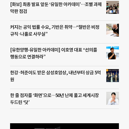
[화보] 최종 발표 앞둔 ‘유일한 아카데미’…조별 과제
막판 점검
커지는 공익 법률 수요, 기반은 취약…“절반은 비정
규직·나홀로 사무실”
[유한양행-유일한 아카데미] 이호영 대표 “선의를
행동으로 연결하라”
한강·허준이도 받은 삼성호암상, 내년부터 상금 5억
원
한 줄 점자를 ‘화면’으로…50년 난제 풀고 세계시장
두드린 ‘닷’