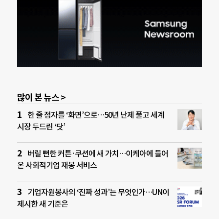
많이 본 뉴스 >
한 줄 점자를 ‘화면’으로…50년 난제 풀고 세계
시장 두드린 ‘닷’
버릴 뻔한 커튼·쿠션에 새 가치…이케아에 들어
온 사회적기업 재봉 서비스
기업자원봉사의 ‘진짜 성과’는 무엇인가…UN이
제시한 새 기준은