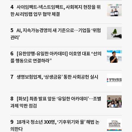
사이임팩트-넥스트임팩트, 사회복지 현장을 위
한 AI 리빙랩 업무 협약 체결
AI, 지속가능경영의 새 기준으로…기업들 ‘위험
관리’
[유한양행-유일한 아카데미] 이호영 대표 “선의
를 행동으로 연결하라”
생명보험업계, ‘상생금융’ 통한 사회공헌 실시
[화보] 최종 발표 앞둔 ‘유일한 아카데미’…조별
과제 막판 점검
18개국 청소년 300명, ‘기후위기와 물’ 해법 논
의한다