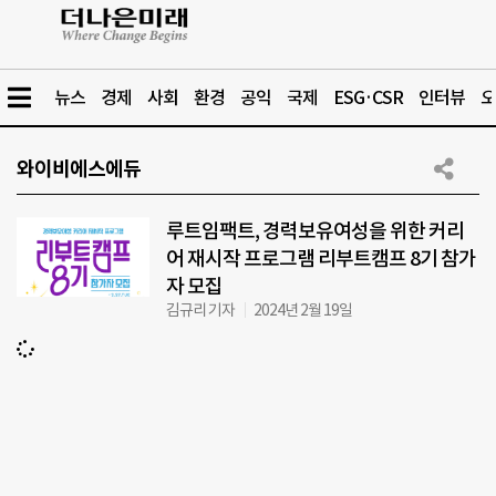
뉴스
경제
사회
환경
공익
국제
ESG·CSR
인터뷰
오
와이비에스에듀
루트임팩트, 경력보유여성을 위한 커리
어 재시작 프로그램 리부트캠프 8기 참가
자 모집
김규리 기자
2024년 2월 19일