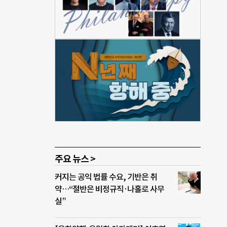
 인
일상에
장애인
끔찍
 ―
적으로
 비하
 장애
당신
주요 뉴스 >
커지는 공익 법률 수요, 기반은 취
약…“절반은 비정규직·나홀로 사무
실”