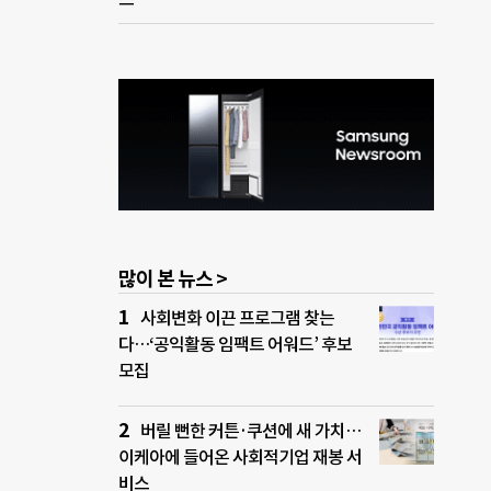
많이 본 뉴스 >
사회변화 이끈 프로그램 찾는
다…‘공익활동 임팩트 어워드’ 후보
모집
버릴 뻔한 커튼·쿠션에 새 가치…
이케아에 들어온 사회적기업 재봉 서
비스