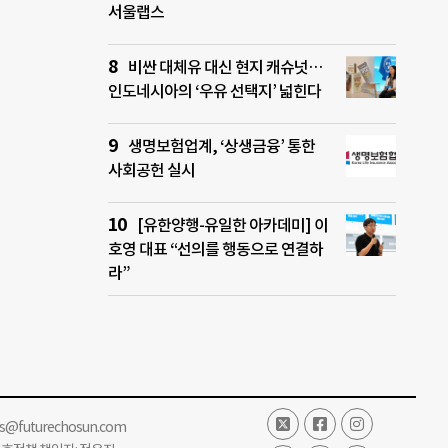
서울랩스
비싼 대체유 대신 현지 캐슈넛…
인도네시아의 ‘우유 선택지’ 넓힌다
생명보험업계, ‘상생금융’ 통한
사회공헌 실시
[유한양행-유일한 아카데미] 이
호영 대표 “선의를 행동으로 연결하
라”
ss@futurechosun.com