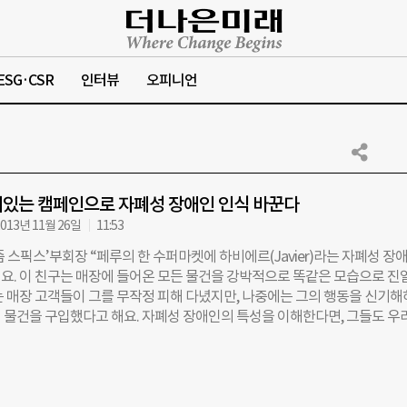
ESG·CSR
인터뷰
오피니언
있는 캠페인으로 자폐성 장애인 인식 바꾼다
013년 11월 26일
11:53
 스픽스’부회장 “페루의 한 수퍼마켓에 하비에르(Javier)라는 자폐성 장
요. 이 친구는 매장에 들어온 모든 물건을 강박적으로 똑같은 모습으로 진
는 매장 고객들이 그를 무작정 피해 다녔지만, 나중에는 그의 행동을 신기
 물건을 구입했다고 해요. 자폐성 장애인의 특성을 이해한다면, 그들도 우
람이라는 사실을 알 수 있습니다.” 앤디 쉬<사진> ‘오티즘 스픽스(Autism
’의약학술과 수석부회장의 말이다. 오티즘 스픽스는 미국 최대의 자폐성 장애 
년 설립 이후 40여국과 협력해 의료, 제도개선, 권익증진 활동 등을 해오고 있다
국자폐인사랑협회에서 개최한 ‘자폐인 옹호를 위한 국제적 움직임, 공동의 노