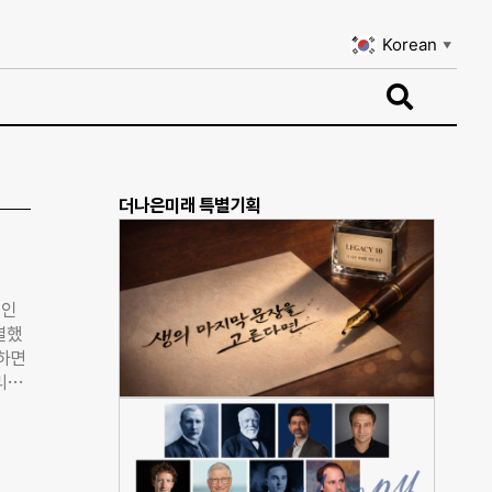
Korean
▼
Korean
▼
더나은미래 특별기획
애인
열했
해하면
리와
옹호단
. 지
력’