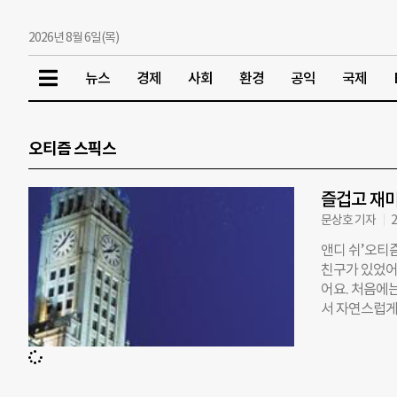
2026년 8월 6일(목)
뉴스
경제
사회
환경
공익
국제
오티즘 스픽스
즐겁고 재미
문상호 기자
2
앤디 쉬’오티즘
친구가 있었어
어요. 처음에
서 자연스럽게
다르지 않은 사
Speaks)
체로, 2006
난 13일 한