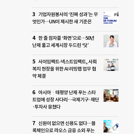
기업자원봉사의 ‘진짜 성과’는 무
엇인가…UN이 제시한 새 기준은
한 줄 점자를 ‘화면’으로…50년
난제 풀고 세계시장 두드린 ‘닷’
사이임팩트-넥스트임팩트, 사회
복지 현장을 위한 AI 리빙랩 업무 협
약 체결
아시아ㆍ태평양 난제 푸는 스타
트업에 성장 사다리…국제기구·재단
·투자사 뭉쳤다
신원이 없으면 신용도 없다…블
록체인으로 라오스 금융 소외 푸는