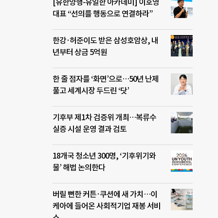
[유한양행-유일한 아카데미] 이호영
대표 “선의를 행동으로 연결하라”
한강·허준이도 받은 삼성호암상, 내
년부터 상금 5억원
한 줄 점자를 ‘화면’으로…50년 난제
풀고 세계시장 두드린 ‘닷’
기후부 제1차 검증위 개최…복류수
실증 시설 운영 결과 검토
18개국 청소년 300명, ‘기후위기와
물’ 해법 논의한다
버릴 뻔한 커튼·쿠션에 새 가치…이
케아에 들어온 사회적기업 재봉 서비
스