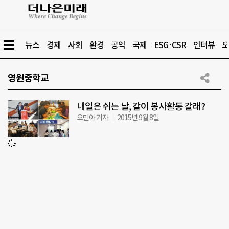
뉴스
경제
사회
환경
공익
국제
ESG·CSR
인터뷰
오
영원중학교
내일은 쉬는 날, 같이 봉사활동 갈래?
오민아 기자
2015년 9월 8일