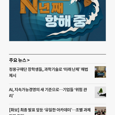
주요 뉴스 >
정몽구재단 장학생들, 과학기술로 ‘미래 난제’ 해법
제시
AI, 지속가능경영의 새 기준으로…기업들 ‘위험 관
리’
[화보] 최종 발표 앞둔 ‘유일한 아카데미’…조별 과제