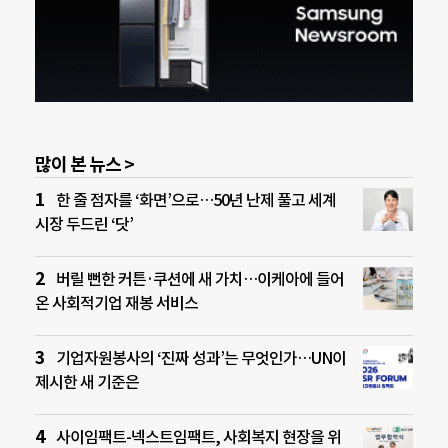
많이 본 뉴스 >
한 줄 점자를 ‘화면’으로…50년 난제 풀고 세계
시장 두드린 ‘닷’
버릴 뻔한 커튼·쿠션에 새 가치…이케아에 들어
온 사회적기업 재봉 서비스
기업자원봉사의 ‘진짜 성과’는 무엇인가…UN이
제시한 새 기준은
사이임팩트-넥스트임팩트, 사회복지 현장을 위