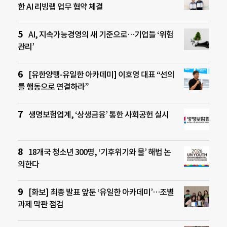
한 AI 리빙랩 업무 협약 체결
AI, 지속가능경영의 새 기준으로…기업들 ‘위험
관리’
[유한양행-유일한 아카데미] 이호영 대표 “선의
를 행동으로 연결하라”
생명보험업계, ‘상생금융’ 통한 사회공헌 실시
18개국 청소년 300명, ‘기후위기와 물’ 해법 논
의한다
[화보] 최종 발표 앞둔 ‘유일한 아카데미’…조별
과제 막판 점검