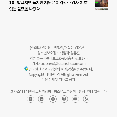
발달지연 늘지만 지원은 제각각…‘검사 이후’
잇는 플랫폼 나왔다
(주)더나은미래 발행인/편집인: 김윤곤
청소년보호정책 책임자: 정유진
서울 중구 세종대로 135-9, 4층(태평로1가)
기사제보:
press@futurechosun.com
인터넷신문윤리위원회 윤리강령을 준수합니다.
Copyright 더나은미래 All rights reserved.
무단 전재 및 재배포 금지.
회사소개
개인정보처리방침
청소년보호정책
편집규약
알립니다