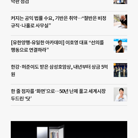
막판 점검
커지는 공익 법률 수요, 기반은 취약…“절반은 비정
규직·나홀로 사무실”
[유한양행-유일한 아카데미] 이호영 대표 “선의를
행동으로 연결하라”
한강·허준이도 받은 삼성호암상, 내년부터 상금 5억
원
한 줄 점자를 ‘화면’으로…50년 난제 풀고 세계시장
두드린 ‘닷’