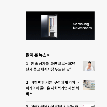
많이 본 뉴스 >
한 줄 점자를 ‘화면’으로…50년
난제 풀고 세계시장 두드린 ‘닷’
버릴 뻔한 커튼·쿠션에 새 가치…
이케아에 들어온 사회적기업 재봉 서
비스