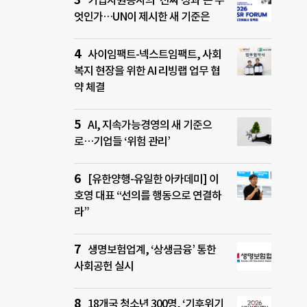
기업자원봉사의 ‘진짜 성과’는 무
엇인가…UN이 제시한 새 기준은
사이임팩트-넥스트임팩트, 사회
복지 현장을 위한 AI 리빙랩 업무 협
약 체결
AI, 지속가능경영의 새 기준으
로…기업들 ‘위험 관리’
[유한양행-유일한 아카데미] 이
호영 대표 “선의를 행동으로 연결하
라”
생명보험업계, ‘상생금융’ 통한
사회공헌 실시
18개국 청소년 300명, ‘기후위기