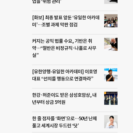
업들 ‘위험 관리’
[화보] 최종 발표 앞둔 ‘유일한 아카데
미’…조별 과제 막판 점검
커지는 공익 법률 수요, 기반은 취
약…“절반은 비정규직·나홀로 사무
실”
[유한양행-유일한 아카데미] 이호영
대표 “선의를 행동으로 연결하라”
한강·허준이도 받은 삼성호암상, 내
년부터 상금 5억원
한 줄 점자를 ‘화면’으로…50년 난제
풀고 세계시장 두드린 ‘닷’