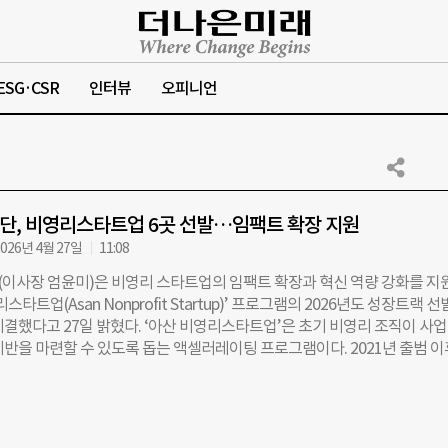
ESG·CSR
인터뷰
오피니언
단, 비영리스타트업 6곳 선발…임팩트 확장 지원
026년 4월 27일
11:08
이사장 엄윤미)은 비영리 스타트업의 임팩트 확장과 혁신 역량 강화를 지
스타트업(Asan Nonprofit Startup)’ 프로그램의 2026년도 성장트랙 선
체결했다고 27일 밝혔다. ‘아산 비영리스타트업’은 초기 비영리 조직이 사
기반을 마련할 수 있도록 돕는 액셀러레이팅 프로그램이다. 2021년 출범 이
활자, 다시입다연구소, 온기 등 약 50여 개 비영리 조직을 지원하며 사회
에 기여해왔다. 이번 2026년도 성장트랙에는 ▲계단뿌셔클럽 ▲늘픔가치
 ▲모스픽 ▲사일런트도우 ▲자원 등 총 6개 기관이 선발됐다. 이들 기
 의료 취약계층 돌봄, 장애인 자립, 자원 선순환 등 다양한 사회문제 해결에