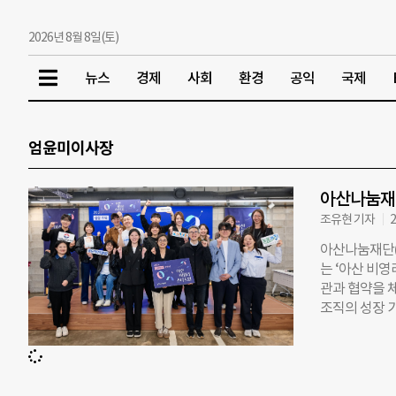
2026년 8월 8일(토)
뉴스
경제
사회
환경
공익
국제
엄윤미이사장
아산나눔재
조유현 기자
2
아산나눔재단(
는 ‘아산 비영리
관과 협약을 
조직의 성장 
웨이즈, 니트생
생태계 활성화
대한의료봉사회
이동약자 지원,