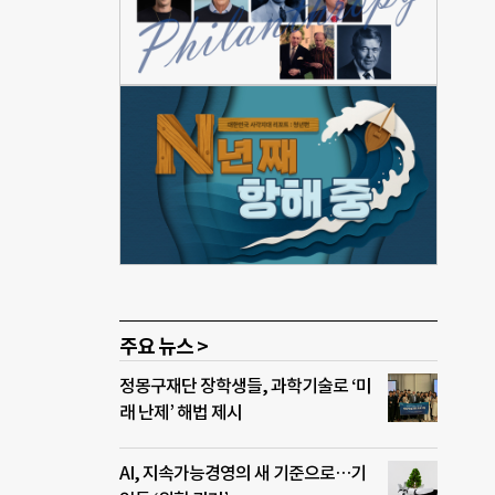
솔루
젝트
루시
퍼런
프로그
성장트
 참
나가
 기
주요 뉴스 >
정몽구재단 장학생들, 과학기술로 ‘미
래 난제’ 해법 제시
AI, 지속가능경영의 새 기준으로…기