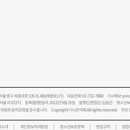
울 중구 세종대로 135-9, 4층(태평로1가) 대표전화: 02-732-7868 기사제보:
pre
울 아 02271 등록(발행)일자: 2012년 9월 25일 발행인/편집인: 김윤곤 청소년
위원회 윤리강령을 준수합니다.
Copyright 더나은미래 All rights reserved. 무
사소개
개인정보처리방침
청소년보호정책
편집규약
알립