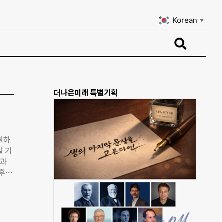
Korean
▼
Korean
▼
더나은미래 특별기획
원하
발 기
업과
후 뉴
혁신
 ▲
관은
 나