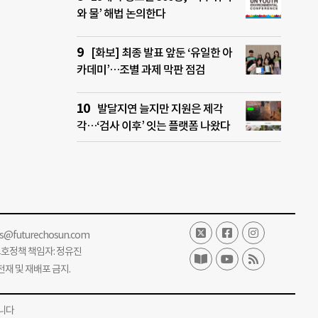
와 물’ 해법 논의한다
[화보] 최종 발표 앞둔 ‘유일한 아
카데미’…조별 과제 막판 점검
발달지연 늘지만 지원은 제각
각…‘검사 이후’ 잇는 플랫폼 나왔다
ss@futurechosun.com
보호정책 책임자: 정유진
단 전재 및 재배포 금지.
니다