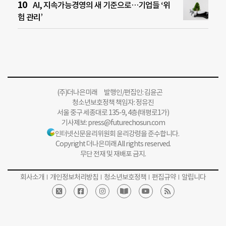
AI, 지속가능경영의 새 기준으로…기업들 ‘위
험 관리’
(주)더나은미래 발행인/편집인: 김윤곤
청소년보호정책 책임자: 정유진
서울 중구 세종대로 135-9, 4층(태평로1가)
기사제보:
press@futurechosun.com
인터넷신문윤리위원회 윤리강령을 준수합니다.
Copyright 더나은미래 All rights reserved.
무단 전재 및 재배포 금지.
회사소개
개인정보처리방침
청소년보호정책
편집규약
알립니다