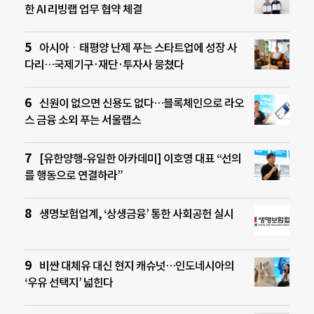
한 AI 리빙랩 업무 협약 체결
아시아ㆍ태평양 난제 푸는 스타트업에 성장 사
다리…국제기구·재단·투자사 뭉쳤다
신원이 없으면 신용도 없다…블록체인으로 라오
스 금융 소외 푸는 서울랩스
[유한양행-유일한 아카데미] 이호영 대표 “선의
를 행동으로 연결하라”
생명보험업계, ‘상생금융’ 통한 사회공헌 실시
비싼 대체유 대신 현지 캐슈넛…인도네시아의
‘우유 선택지’ 넓힌다