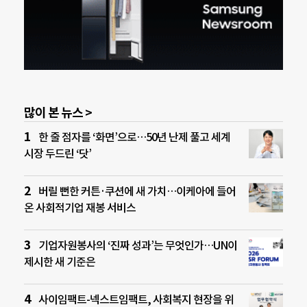
많이 본 뉴스 >
한 줄 점자를 ‘화면’으로…50년 난제 풀고 세계
시장 두드린 ‘닷’
버릴 뻔한 커튼·쿠션에 새 가치…이케아에 들어
온 사회적기업 재봉 서비스
기업자원봉사의 ‘진짜 성과’는 무엇인가…UN이
제시한 새 기준은
사이임팩트-넥스트임팩트, 사회복지 현장을 위