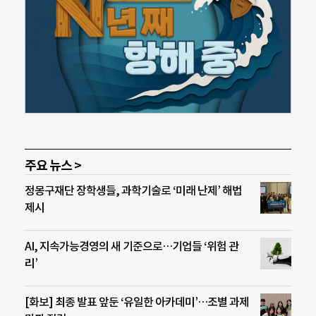
주요 뉴스 >
정몽구재단 장학생들, 과학기술로 ‘미래 난제’ 해법
제시
AI, 지속가능경영의 새 기준으로…기업들 ‘위험 관
리’
[화보] 최종 발표 앞둔 ‘유일한 아카데미’…조별 과제