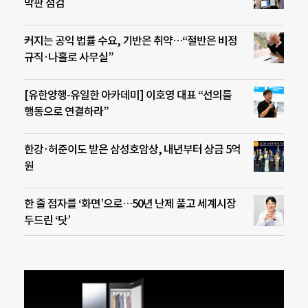
막판 점검
커지는 공익 법률 수요, 기반은 취약…“절반은 비정
규직·나홀로 사무실”
[유한양행-유일한 아카데미] 이호영 대표 “선의를
행동으로 연결하라”
한강·허준이도 받은 삼성호암상, 내년부터 상금 5억
원
한 줄 점자를 ‘화면’으로…50년 난제 풀고 세계시장
두드린 ‘닷’