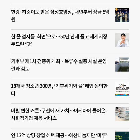
한강·허준이도 받은 삼성호암상, 내년부터 상금 5억
원
한 줄 점자를 ‘화면’으로…50년 난제 풀고 세계시장
두드린 ‘닷’
기후부 제1차 검증위 개최…복류수 실증 시설 운영
결과 검토
18개국 청소년 300명, ‘기후위기와 물’ 해법 논의한
다
버릴 뻔한 커튼·쿠션에 새 가치…이케아에 들어온
사회적기업 재봉 서비스
연 13억 상당 창업 혜택 제공…아산나눔재단 ‘마루’