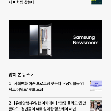
새 배치팀 찾는다
많이 본 뉴스 >
사회변화 이끈 프로그램 찾는다…‘공익활동 임
팩트 어워드’ 후보 모집
[유한양행-유일한 아카데미] “코딩 몰라도 앱 만
든다”…청년들이 AI로 설계한 헬스케어 해법