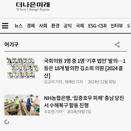
뉴스
경제
사회
환경
공익
국제
ESG·CSR
인터뷰
오
어기구
국회의원 3명 중 1명 ‘기후 법안’ 발의…1
등은 18개 발의한 김소희 의원 [2024 결
산]
김규리 기자 , 채예빈 기자
2024년 12월 30일
NH농협은행, ‘집중호우 피해’ 충남 당진
서 수해복구 활동 진행
조유현 기자
2024년 8월 1일