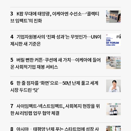
K팝 무대에 태양광, 이케아엔 수선소…‘콜렉티
브 임팩트’의 진화
기업자원봉사의 ‘진짜 성과’는 무엇인가…UN이
제시한 새 기준은
버릴 뻔한 커튼·쿠션에 새 가치…이케아에 들어
온 사회적기업 재봉 서비스
한 줄 점자를 ‘화면’으로…50년 난제 풀고 세계
시장 두드린 ‘닷’
사이임팩트-넥스트임팩트, 사회복지 현장을 위
한 AI 리빙랩 업무 협약 체결
아시아ㆍ태평양 난제 푸는 스타트업에 성장 사