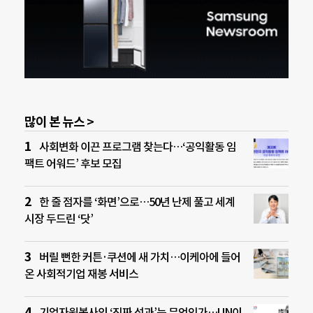
많이 본 뉴스 >
사회변화 이끈 프로그램 찾는다…‘공익활동 임
팩트 어워드’ 후보 모집
한 줄 점자를 ‘화면’으로…50년 난제 풀고 세계
시장 두드린 ‘닷’
버릴 뻔한 커튼·쿠션에 새 가치…이케아에 들어
온 사회적기업 재봉 서비스
기업자원봉사의 ‘진짜 성과’는 무엇인가…UN이