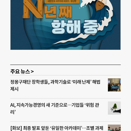
주요 뉴스 >
정몽구재단 장학생들, 과학기술로 ‘미래 난제’ 해법
제시
AI, 지속가능경영의 새 기준으로…기업들 ‘위험 관
리’
[화보] 최종 발표 앞둔 ‘유일한 아카데미’…조별 과제