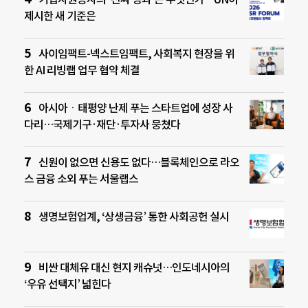
제시한 새 기준은
사이임팩트-넥스트임팩트, 사회복지 현장을 위
한 AI 리빙랩 업무 협약 체결
아시아ㆍ태평양 난제 푸는 스타트업에 성장 사
다리…국제기구·재단·투자사 뭉쳤다
신원이 없으면 신용도 없다…블록체인으로 라오
스 금융 소외 푸는 서울랩스
생명보험업계, ‘상생금융’ 통한 사회공헌 실시
비싼 대체유 대신 현지 캐슈넛…인도네시아의
‘우유 선택지’ 넓힌다