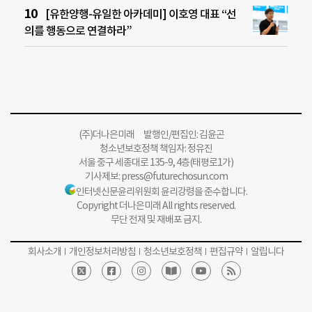
[유한양행-유일한 아카데미] 이호영 대표 “선
의를 행동으로 연결하라”
(주)더나은미래 발행인/편집인: 김윤곤
청소년보호정책 책임자: 정유진
서울 중구 세종대로 135-9, 4층(태평로1가)
기사제보:
press@futurechosun.com
인터넷신문윤리위원회 윤리강령을 준수합니다.
Copyright 더나은미래 All rights reserved.
무단 전재 및 재배포 금지.
회사소개
개인정보처리방침
청소년보호정책
편집규약
알립니다