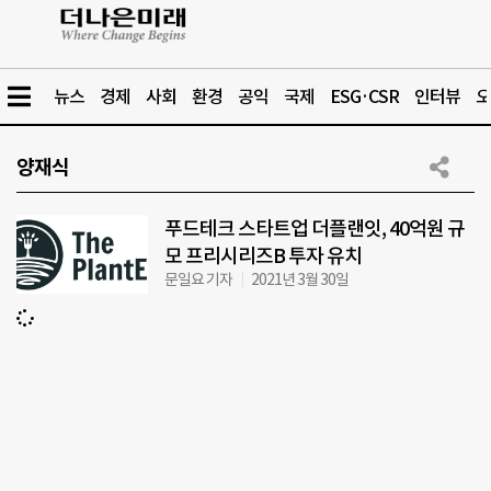
뉴스
경제
사회
환경
공익
국제
ESG·CSR
인터뷰
오
양재식
푸드테크 스타트업 더플랜잇, 40억원 규
모 프리시리즈B 투자 유치
문일요 기자
2021년 3월 30일