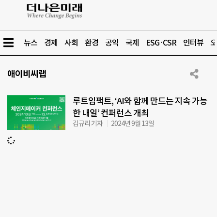
뉴스
경제
사회
환경
공익
국제
ESG·CSR
인터뷰
오
애이비씨랩
루트임팩트, ‘AI와 함께 만드는 지속 가능
한 내일’ 컨퍼런스 개최
김규리 기자
2024년 9월 13일