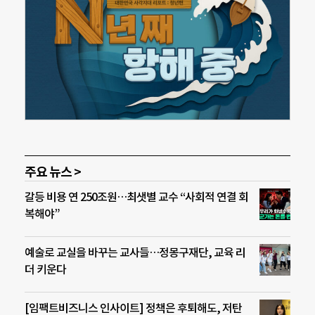
주요 뉴스 >
갈등 비용 연 250조원…최샛별 교수 “사회적 연결 회
복해야”
예술로 교실을 바꾸는 교사들…정몽구재단, 교육 리
더 키운다
[임팩트비즈니스 인사이트] 정책은 후퇴해도, 저탄