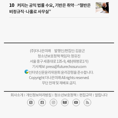
커지는 공익 법률 수요, 기반은 취약…“절반은
비정규직·나홀로 사무실”
(주)더나은미래 발행인/편집인: 김윤곤
청소년보호정책 책임자: 정유진
서울 중구 세종대로 135-9, 4층(태평로1가)
기사제보:
press@futurechosun.com
인터넷신문윤리위원회 윤리강령을 준수합니다.
Copyright 더나은미래 All rights reserved.
무단 전재 및 재배포 금지.
회사소개
개인정보처리방침
청소년보호정책
편집규약
알립니다