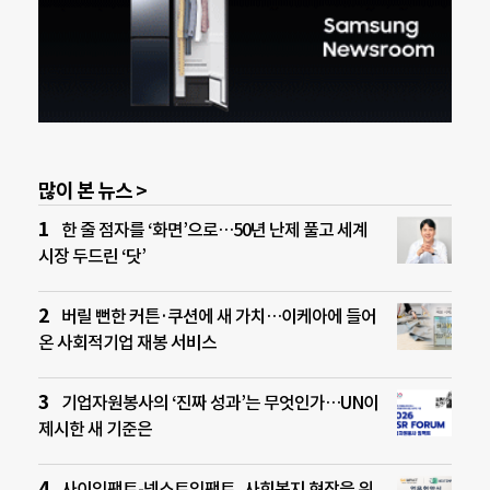
많이 본 뉴스 >
한 줄 점자를 ‘화면’으로…50년 난제 풀고 세계
시장 두드린 ‘닷’
버릴 뻔한 커튼·쿠션에 새 가치…이케아에 들어
온 사회적기업 재봉 서비스
기업자원봉사의 ‘진짜 성과’는 무엇인가…UN이
제시한 새 기준은
사이임팩트-넥스트임팩트, 사회복지 현장을 위