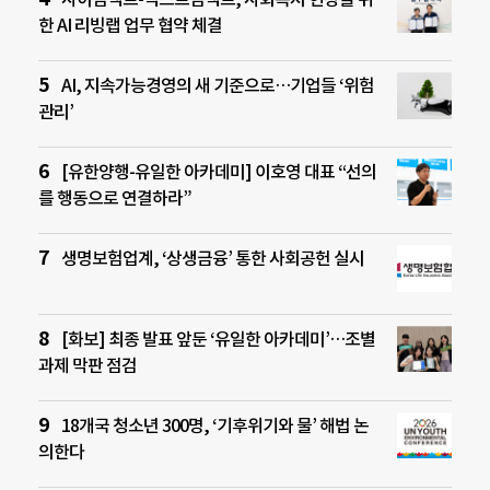
한 AI 리빙랩 업무 협약 체결
AI, 지속가능경영의 새 기준으로…기업들 ‘위험
관리’
[유한양행-유일한 아카데미] 이호영 대표 “선의
를 행동으로 연결하라”
생명보험업계, ‘상생금융’ 통한 사회공헌 실시
[화보] 최종 발표 앞둔 ‘유일한 아카데미’…조별
과제 막판 점검
18개국 청소년 300명, ‘기후위기와 물’ 해법 논
의한다