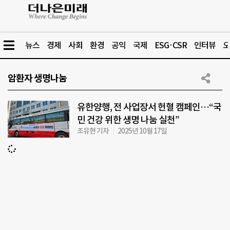
뉴스
경제
사회
환경
공익
국제
ESG·CSR
인터뷰
오
암환자 생명나눔
유한양행, 전 사업장서 헌혈 캠페인…“국
민 건강 위한 생명 나눔 실천”
조유현 기자
2025년 10월 17일