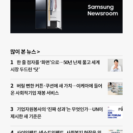
많이 본 뉴스 >
한 줄 점자를 ‘화면’으로…50년 난제 풀고 세계
시장 두드린 ‘닷’
버릴 뻔한 커튼·쿠션에 새 가치…이케아에 들어
온 사회적기업 재봉 서비스
기업자원봉사의 ‘진짜 성과’는 무엇인가…UN이
제시한 새 기준은
사이임팩트-넥스트임팩트, 사회복지 현장을 위