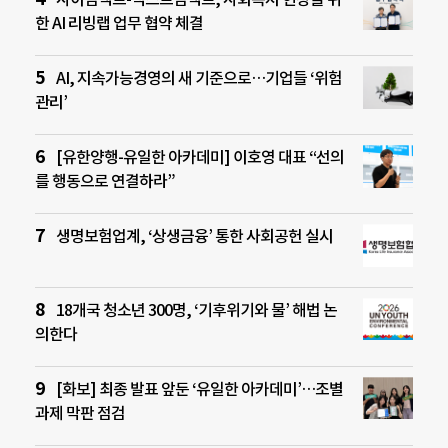
한 AI 리빙랩 업무 협약 체결
AI, 지속가능경영의 새 기준으로…기업들 ‘위험
관리’
[유한양행-유일한 아카데미] 이호영 대표 “선의
를 행동으로 연결하라”
생명보험업계, ‘상생금융’ 통한 사회공헌 실시
18개국 청소년 300명, ‘기후위기와 물’ 해법 논
의한다
[화보] 최종 발표 앞둔 ‘유일한 아카데미’…조별
과제 막판 점검