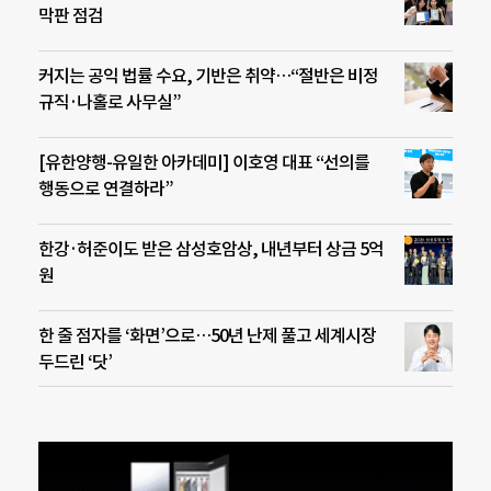
막판 점검
커지는 공익 법률 수요, 기반은 취약…“절반은 비정
규직·나홀로 사무실”
[유한양행-유일한 아카데미] 이호영 대표 “선의를
행동으로 연결하라”
한강·허준이도 받은 삼성호암상, 내년부터 상금 5억
원
한 줄 점자를 ‘화면’으로…50년 난제 풀고 세계시장
두드린 ‘닷’