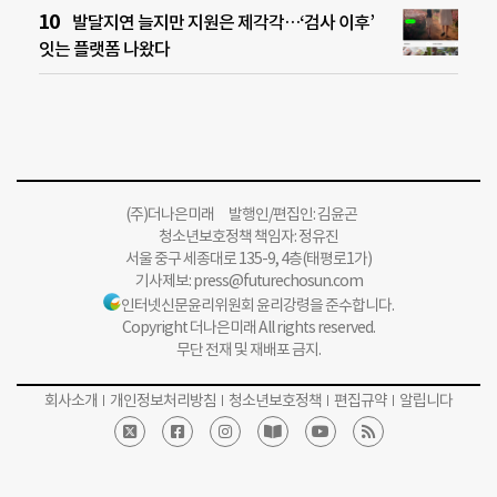
발달지연 늘지만 지원은 제각각…‘검사 이후’
잇는 플랫폼 나왔다
(주)더나은미래 발행인/편집인: 김윤곤
청소년보호정책 책임자: 정유진
서울 중구 세종대로 135-9, 4층(태평로1가)
기사제보:
press@futurechosun.com
인터넷신문윤리위원회 윤리강령을 준수합니다.
Copyright 더나은미래 All rights reserved.
무단 전재 및 재배포 금지.
회사소개
개인정보처리방침
청소년보호정책
편집규약
알립니다