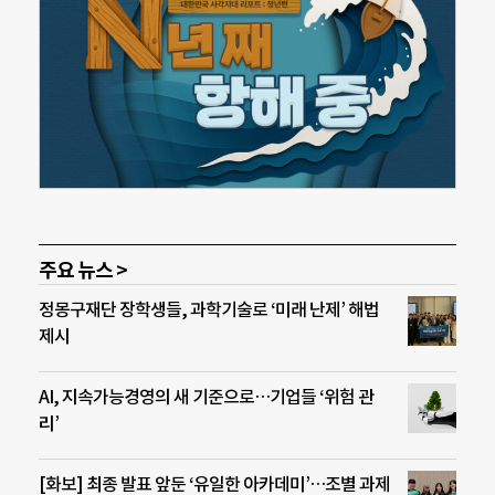
주요 뉴스 >
정몽구재단 장학생들, 과학기술로 ‘미래 난제’ 해법
제시
AI, 지속가능경영의 새 기준으로…기업들 ‘위험 관
리’
[화보] 최종 발표 앞둔 ‘유일한 아카데미’…조별 과제