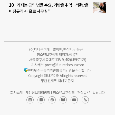
커지는 공익 법률 수요, 기반은 취약…“절반은
비정규직·나홀로 사무실”
(주)더나은미래 발행인/편집인: 김윤곤
청소년보호정책 책임자: 정유진
서울 중구 세종대로 135-9, 4층(태평로1가)
기사제보:
press@futurechosun.com
인터넷신문윤리위원회 윤리강령을 준수합니다.
Copyright 더나은미래 All rights reserved.
무단 전재 및 재배포 금지.
회사소개
개인정보처리방침
청소년보호정책
편집규약
알립니다