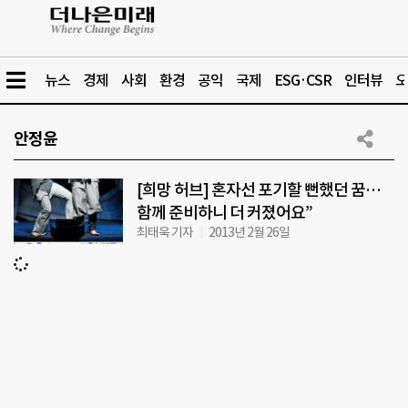
뉴스
경제
사회
환경
공익
국제
ESG·CSR
인터뷰
오
안정윤
[희망 허브] 혼자선 포기할 뻔했던 꿈…
함께 준비하니 더 커졌어요”
최태욱 기자
2013년 2월 26일