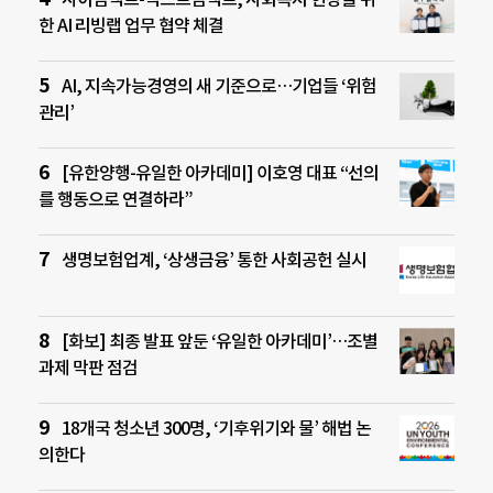
한 AI 리빙랩 업무 협약 체결
AI, 지속가능경영의 새 기준으로…기업들 ‘위험
관리’
[유한양행-유일한 아카데미] 이호영 대표 “선의
를 행동으로 연결하라”
생명보험업계, ‘상생금융’ 통한 사회공헌 실시
[화보] 최종 발표 앞둔 ‘유일한 아카데미’…조별
과제 막판 점검
18개국 청소년 300명, ‘기후위기와 물’ 해법 논
의한다