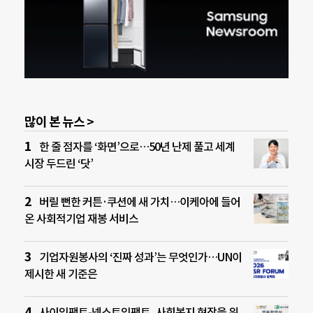
많이 본 뉴스 >
한 줄 점자를 ‘화면’으로…50년 난제 풀고 세계
시장 두드린 ‘닷’
버릴 뻔한 커튼·쿠션에 새 가치…이케아에 들어
온 사회적기업 재봉 서비스
기업자원봉사의 ‘진짜 성과’는 무엇인가…UN이
제시한 새 기준은
사이임팩트-넥스트임팩트, 사회복지 현장을 위