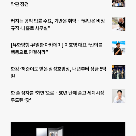
막판 점검
커지는 공익 법률 수요, 기반은 취약…“절반은 비정
규직·나홀로 사무실”
[유한양행-유일한 아카데미] 이호영 대표 “선의를
행동으로 연결하라”
한강·허준이도 받은 삼성호암상, 내년부터 상금 5억
원
한 줄 점자를 ‘화면’으로…50년 난제 풀고 세계시장
두드린 ‘닷’