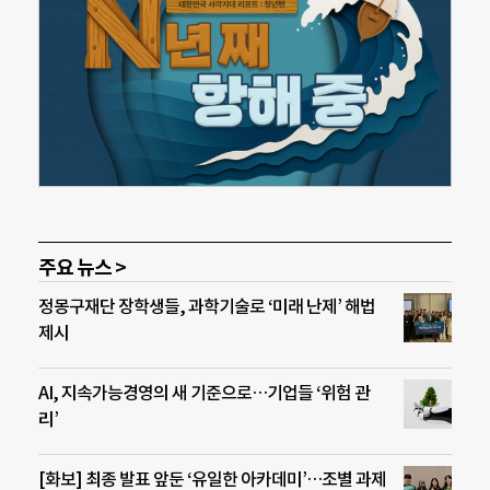
주요 뉴스 >
정몽구재단 장학생들, 과학기술로 ‘미래 난제’ 해법
제시
AI, 지속가능경영의 새 기준으로…기업들 ‘위험 관
리’
[화보] 최종 발표 앞둔 ‘유일한 아카데미’…조별 과제