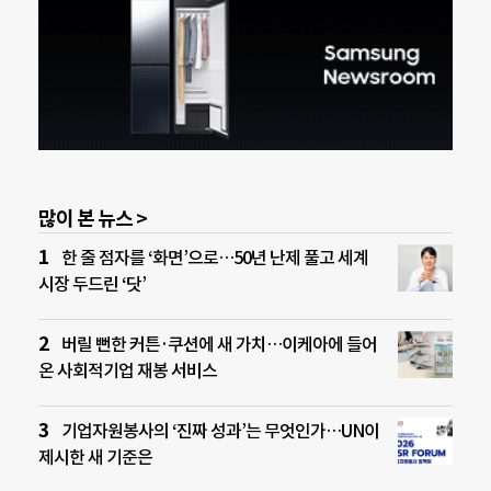
많이 본 뉴스 >
한 줄 점자를 ‘화면’으로…50년 난제 풀고 세계
시장 두드린 ‘닷’
버릴 뻔한 커튼·쿠션에 새 가치…이케아에 들어
온 사회적기업 재봉 서비스
기업자원봉사의 ‘진짜 성과’는 무엇인가…UN이
제시한 새 기준은