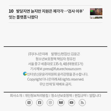
발달지연 늘지만 지원은 제각각…‘검사 이후’
잇는 플랫폼 나왔다
(주)더나은미래 발행인/편집인: 김윤곤
청소년보호정책 책임자: 정유진
서울 중구 세종대로 135-9, 4층(태평로1가)
기사제보:
press@futurechosun.com
인터넷신문윤리위원회 윤리강령을 준수합니다.
Copyright 더나은미래 All rights reserved.
무단 전재 및 재배포 금지.
회사소개
개인정보처리방침
청소년보호정책
편집규약
알립니다