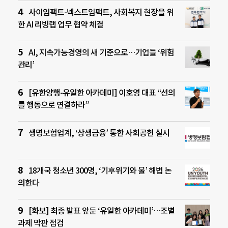
사이임팩트-넥스트임팩트, 사회복지 현장을 위
한 AI 리빙랩 업무 협약 체결
AI, 지속가능경영의 새 기준으로…기업들 ‘위험
관리’
[유한양행-유일한 아카데미] 이호영 대표 “선의
를 행동으로 연결하라”
생명보험업계, ‘상생금융’ 통한 사회공헌 실시
18개국 청소년 300명, ‘기후위기와 물’ 해법 논
의한다
[화보] 최종 발표 앞둔 ‘유일한 아카데미’…조별
과제 막판 점검