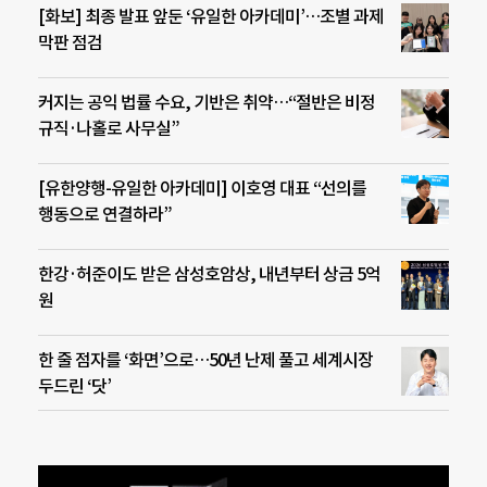
[화보] 최종 발표 앞둔 ‘유일한 아카데미’…조별 과제
막판 점검
커지는 공익 법률 수요, 기반은 취약…“절반은 비정
규직·나홀로 사무실”
[유한양행-유일한 아카데미] 이호영 대표 “선의를
행동으로 연결하라”
한강·허준이도 받은 삼성호암상, 내년부터 상금 5억
원
한 줄 점자를 ‘화면’으로…50년 난제 풀고 세계시장
두드린 ‘닷’