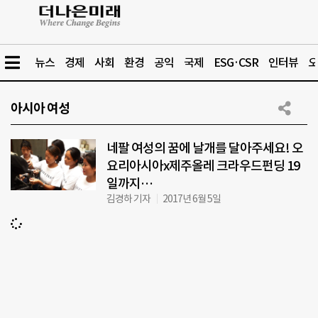
뉴스
경제
사회
환경
공익
국제
ESG·CSR
인터뷰
오
아시아 여성
네팔 여성의 꿈에 날개를 달아주세요! 오
요리아시아x제주올레 크라우드펀딩 19
일까지…
김경하 기자
2017년 6월 5일