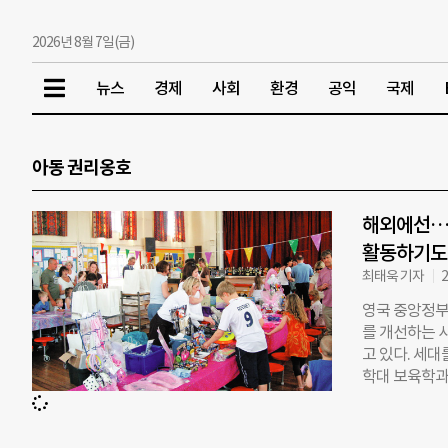
2026년 8월 7일(금)
뉴스
경제
사회
환경
공익
국제
아동 권리옹호
해외에선… 
활동하기도
최태욱 기자
2
영국 중앙정부안
를 개선하는 사
고 있다. 세
학대 보육학과
예체능 교육과
건을 만들어 
보기 드물다”고