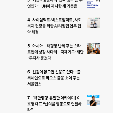
기업자원봉사의 ‘진짜 성과’는 무
엇인가…UN이 제시한 새 기준은
사이임팩트-넥스트임팩트, 사회
복지 현장을 위한 AI 리빙랩 업무 협
약 체결
아시아ㆍ태평양 난제 푸는 스타
트업에 성장 사다리…국제기구·재단
·투자사 뭉쳤다
신원이 없으면 신용도 없다…블
록체인으로 라오스 금융 소외 푸는
서울랩스
[유한양행-유일한 아카데미] 이
호영 대표 “선의를 행동으로 연결하
라”