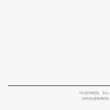
더나은미래
(주)
주소: 서
인터넷신문등록번호: 서
인터넷신문윤리