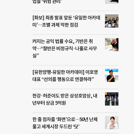
업들 ‘위험 관리’
[화보] 최종 발표 앞둔 ‘유일한 아카데
미’…조별 과제 막판 점검
커지는 공익 법률 수요, 기반은 취
약…“절반은 비정규직·나홀로 사무
실”
[유한양행-유일한 아카데미] 이호영
대표 “선의를 행동으로 연결하라”
한강·허준이도 받은 삼성호암상, 내
년부터 상금 5억원
한 줄 점자를 ‘화면’으로…50년 난제
풀고 세계시장 두드린 ‘닷’