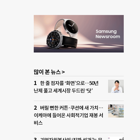
많이 본 뉴스 >
한 줄 점자를 ‘화면’으로…50년
난제 풀고 세계시장 두드린 ‘닷’
버릴 뻔한 커튼·쿠션에 새 가치…
이케아에 들어온 사회적기업 재봉 서
비스