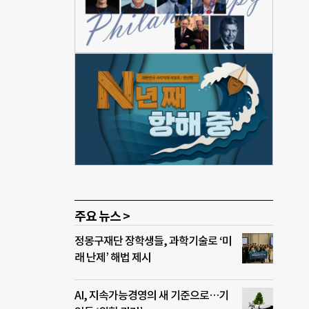
아동권
동권
의회에
위탁으
 황
사회
 못한
의회
 지방
. 중
저히
주요 뉴스 >
정몽구재단 장학생들, 과학기술로 ‘미
래 난제’ 해법 제시
AI, 지속가능경영의 새 기준으로…기