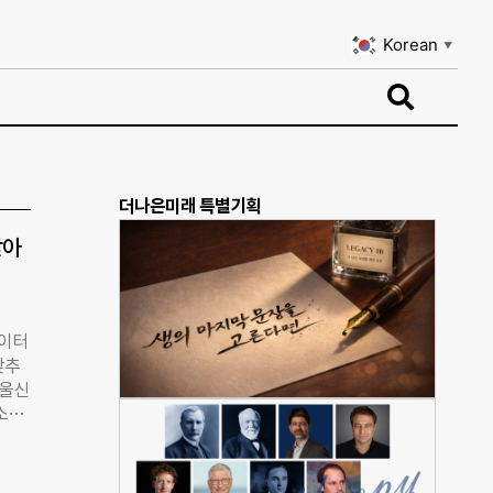
Korean
▼
Korean
▼
더나은미래 특별기획
받아
놀이터
갖추
서울신
소가
 여
경은
 ‘아