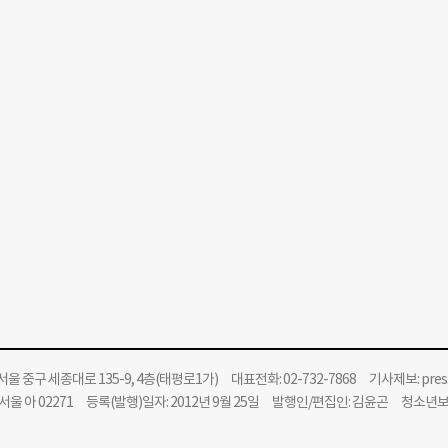
울 중구 세종대로 135-9, 4층(태평로1가) 대표전화: 02-732-7868 기사제보:
pre
울 아 02271 등록(발행)일자: 2012년 9월 25일 발행인/편집인: 김윤곤 청소년
위원회 윤리강령을 준수합니다.
Copyright 더나은미래 All rights reserved. 무