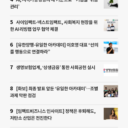
관리’
사이임팩트-넥스트임팩트, 사회복지 현장을 위
한 AI 리빙랩 업무 협약 체결
[유한양행-유일한 아카데미] 이호영 대표 “선의
를 행동으로 연결하라”
생명보험업계, ‘상생금융’ 통한 사회공헌 실시
[화보] 최종 발표 앞둔 ‘유일한 아카데미’…조별
과제 막판 점검
[임팩트비즈니스 인사이트] 정책은 후퇴해도,
저탄소 산업은 전진한다