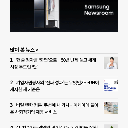
많이 본 뉴스 >
한 줄 점자를 ‘화면’으로…50년 난제 풀고 세계
시장 두드린 ‘닷’
기업자원봉사의 ‘진짜 성과’는 무엇인가…UN이
제시한 새 기준은
버릴 뻔한 커튼·쿠션에 새 가치…이케아에 들어
온 사회적기업 재봉 서비스
AI, 지속가능경영의 새 기준으로…기업들 ‘위험