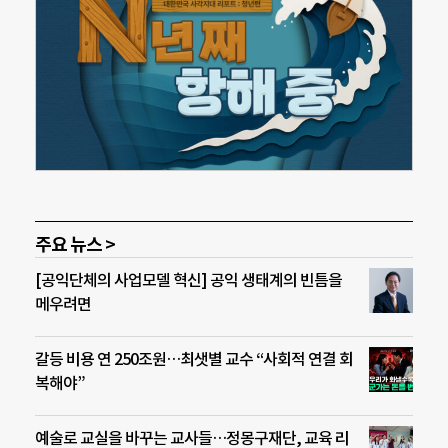
주요 뉴스 >
[공익단체의 사업모델 혁신] 공익 생태계의 빈틈을
메우려면
갈등 비용 연 250조원…최샛별 교수 “사회적 연결 회
복해야”
예술로 교실을 바꾸는 교사들…정몽구재단, 교육 리