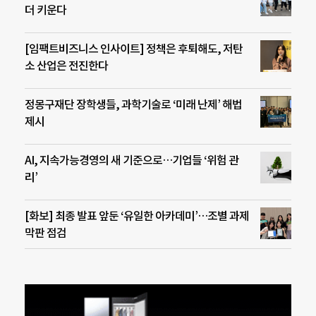
더 키운다
[임팩트비즈니스 인사이트] 정책은 후퇴해도, 저탄
소 산업은 전진한다
정몽구재단 장학생들, 과학기술로 ‘미래 난제’ 해법
제시
AI, 지속가능경영의 새 기준으로…기업들 ‘위험 관
리’
[화보] 최종 발표 앞둔 ‘유일한 아카데미’…조별 과제
막판 점검