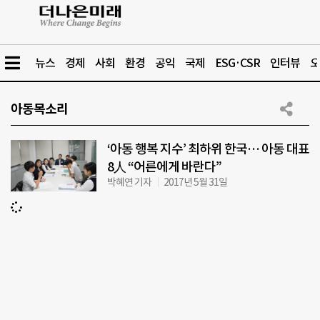
뉴스
경제
사회
환경
공익
국제
ESG·CSR
인터뷰
오
아동목소리
‘아동 행복 지수’ 최하위 한국… 아동 대표
8人 “어른에게 바란다”
박혜연 기자
2017년 5월 31일