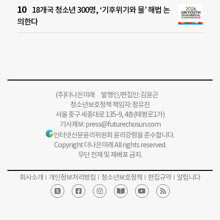
18개국 청소년 300명, ‘기후위기와 물’ 해법 논
의한다
(주)더나은미래 발행인/편집인: 김윤곤
청소년보호정책 책임자: 정유진
서울 중구 세종대로 135-9, 4층(태평로1가)
기사제보:
press@futurechosun.com
인터넷신문윤리위원회 윤리강령을 준수합니다.
Copyright 더나은미래 All rights reserved.
무단 전재 및 재배포 금지.
회사소개
개인정보처리방침
청소년보호정책
편집규약
알립니다