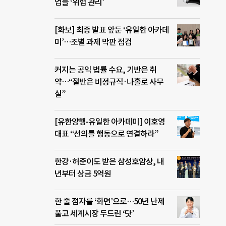
업들 ‘위험 관리’
[화보] 최종 발표 앞둔 ‘유일한 아카데
미’…조별 과제 막판 점검
커지는 공익 법률 수요, 기반은 취
약…“절반은 비정규직·나홀로 사무
실”
[유한양행-유일한 아카데미] 이호영
대표 “선의를 행동으로 연결하라”
한강·허준이도 받은 삼성호암상, 내
년부터 상금 5억원
한 줄 점자를 ‘화면’으로…50년 난제
풀고 세계시장 두드린 ‘닷’