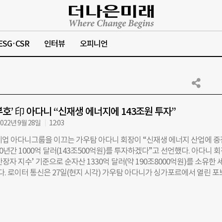
ESG·CSR
인터뷰
오피니언
부호’ 印 아다니 “신재생 에너지에 143조원 투자”
022년 9월 28일
12:03
기업 아다니그룹을 이끄는 가우탐 아다니 회장이 “신재생 에너지 산업에 
0년간 1000억 달러(143조500억원)를 투자하겠다”고 선언했다. 아다니 
장자 지수’ 기준으로 순자산 1330억 달러(약 190조8000억원)를 소유한 
다. 로이터 통신은 27일(현지 시각) 가우탐 아다니가 싱가포르에서 열린 
 컨퍼런스에서 발언한 내용을 인용해 이같이 보도했다. 이날 아다니 회장은 
렴하게 생산해 공급하는 업체가 되었으면 한다”라며 “이미 우리는 10GW(
실리콘 기반 태양광·풍력 발전 설비, 5GW(기가와트) 규모의 수소 전기 분해
장을 건설하는 중”이라고 밝혔다. 아다니는그룹은 1988년 무역업을 시작으