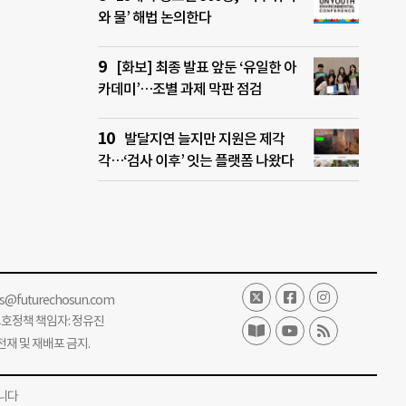
와 물’ 해법 논의한다
[화보] 최종 발표 앞둔 ‘유일한 아
카데미’…조별 과제 막판 점검
발달지연 늘지만 지원은 제각
각…‘검사 이후’ 잇는 플랫폼 나왔다
ss@futurechosun.com
보호정책 책임자: 정유진
단 전재 및 재배포 금지.
니다