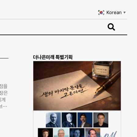
Korean
▼
Korean
▼
더나은미래 특별기획
중점을
회장은
세계
포브스
“그
기가
 시
로