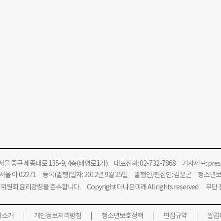
울 중구 세종대로 135-9, 4층(태평로1가) 대표전화: 02-732-7868 기사제보:
pre
울 아 02271 등록(발행)일자: 2012년 9월 25일 발행인/편집인: 김윤곤 청소년
위원회 윤리강령을 준수합니다.
Copyright 더나은미래 All rights reserved. 무
사소개
개인정보처리방침
청소년보호정책
편집규약
알립