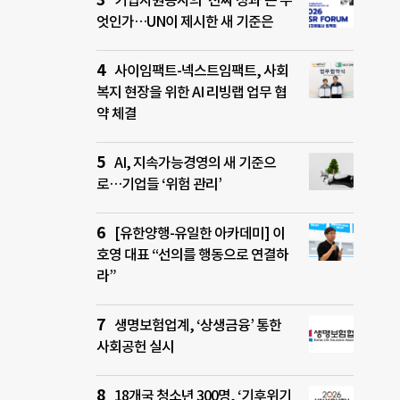
기업자원봉사의 ‘진짜 성과’는 무
엇인가…UN이 제시한 새 기준은
사이임팩트-넥스트임팩트, 사회
복지 현장을 위한 AI 리빙랩 업무 협
약 체결
AI, 지속가능경영의 새 기준으
로…기업들 ‘위험 관리’
[유한양행-유일한 아카데미] 이
호영 대표 “선의를 행동으로 연결하
라”
생명보험업계, ‘상생금융’ 통한
사회공헌 실시
18개국 청소년 300명, ‘기후위기