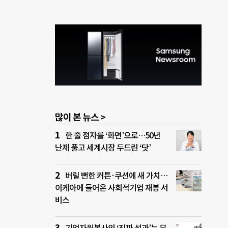
많이 본 뉴스 >
한 줄 점자를 ‘화면’으로…50년
난제 풀고 세계시장 두드린 ‘닷’
버릴 뻔한 커튼·쿠션에 새 가치…
이케아에 들어온 사회적기업 재봉 서
비스