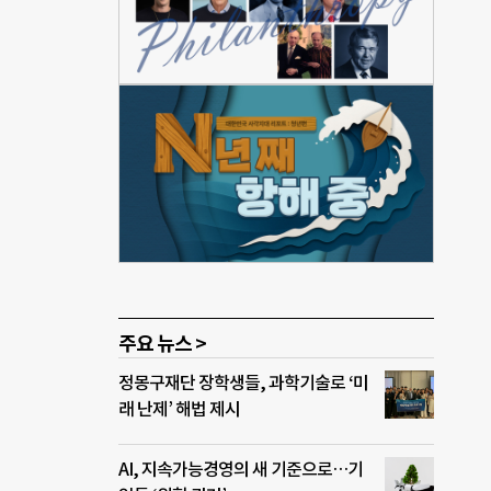
 성
 3
 암
최대
바 있
이번
. 이
 가능
주요 뉴스 >
정몽구재단 장학생들, 과학기술로 ‘미
래 난제’ 해법 제시
AI, 지속가능경영의 새 기준으로…기