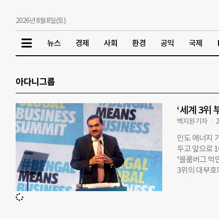
2026년 8월 8일(토)
뉴스
경제
사회
환경
공익
국제
아다니그룹
‘세계 3위 
백지원 기자
2
인도 에너지 
두고 앞으로 1
‘블룸버그 억만
3위의 대부호
글로벌 CEO
린 수소를 저
와트) 규모의 
설이 갖춘 공