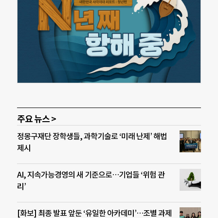
주요 뉴스 >
정몽구재단 장학생들, 과학기술로 ‘미래 난제’ 해법
제시
AI, 지속가능경영의 새 기준으로…기업들 ‘위험 관
리’
[화보] 최종 발표 앞둔 ‘유일한 아카데미’…조별 과제