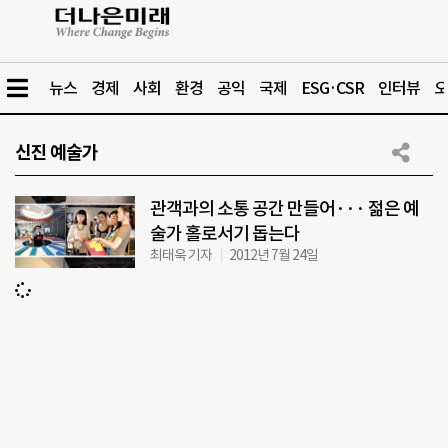
뉴스
경제
사회
환경
공익
국제
ESG·CSR
인터뷰
오
신진 예술가
관객과의 소통 공간 만들어··· 젊은 예
술가 홀로서기 돕는다
최태욱 기자
2012년 7월 24일