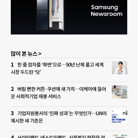
많이 본 뉴스 >
한 줄 점자를 ‘화면’으로…50년 난제 풀고 세계
시장 두드린 ‘닷’
버릴 뻔한 커튼·쿠션에 새 가치…이케아에 들어
온 사회적기업 재봉 서비스
기업자원봉사의 ‘진짜 성과’는 무엇인가…UN이
제시한 새 기준은
사이임팩트-넥스트임팩트, 사회복지 현장을 위