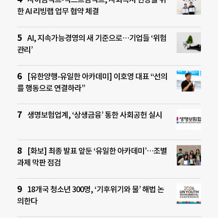
한 AI 리빙랩 업무 협약 체결
AI, 지속가능경영의 새 기준으로…기업들 ‘위험
관리’
[유한양행-유일한 아카데미] 이호영 대표 “선의
를 행동으로 연결하라”
생명보험업계, ‘상생금융’ 통한 사회공헌 실시
[화보] 최종 발표 앞둔 ‘유일한 아카데미’…조별
과제 막판 점검
18개국 청소년 300명, ‘기후위기와 물’ 해법 논
의한다