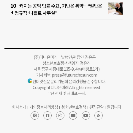
커지는 공익 법률 수요, 기반은 취약…“절반은
비정규직·나홀로 사무실”
(주)더나은미래 발행인/편집인: 김윤곤
청소년보호정책 책임자: 정유진
서울 중구 세종대로 135-9, 4층(태평로1가)
기사제보:
press@futurechosun.com
인터넷신문윤리위원회 윤리강령을 준수합니다.
Copyright 더나은미래 All rights reserved.
무단 전재 및 재배포 금지.
회사소개
개인정보처리방침
청소년보호정책
편집규약
알립니다