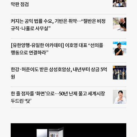
막판 점검
커지는 공익 법률 수요, 기반은 취약…“절반은 비정
규직·나홀로 사무실”
[유한양행-유일한 아카데미] 이호영 대표 “선의를
행동으로 연결하라”
한강·허준이도 받은 삼성호암상, 내년부터 상금 5억
원
한 줄 점자를 ‘화면’으로…50년 난제 풀고 세계시장
두드린 ‘닷’