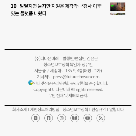
발달지연 늘지만 지원은 제각각…‘검사 이후’
잇는 플랫폼 나왔다
(주)더나은미래 발행인/편집인: 김윤곤
청소년보호정책 책임자: 정유진
서울 중구 세종대로 135-9, 4층(태평로1가)
기사제보:
press@futurechosun.com
인터넷신문윤리위원회 윤리강령을 준수합니다.
Copyright 더나은미래 All rights reserved.
무단 전재 및 재배포 금지.
회사소개
개인정보처리방침
청소년보호정책
편집규약
알립니다