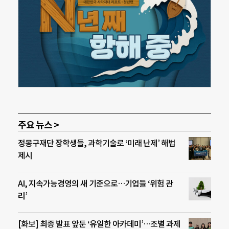
주요 뉴스 >
정몽구재단 장학생들, 과학기술로 ‘미래 난제’ 해법
제시
AI, 지속가능경영의 새 기준으로…기업들 ‘위험 관
리’
[화보] 최종 발표 앞둔 ‘유일한 아카데미’…조별 과제