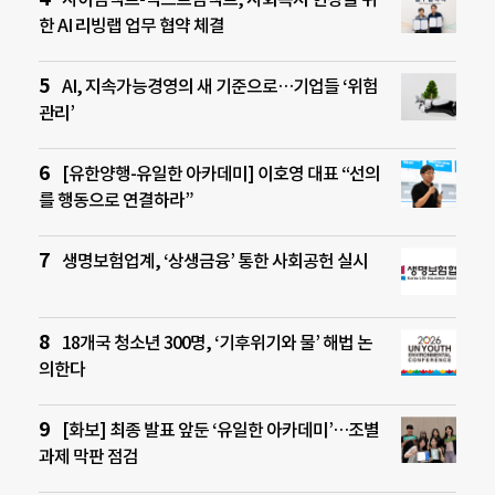
한 AI 리빙랩 업무 협약 체결
AI, 지속가능경영의 새 기준으로…기업들 ‘위험
관리’
[유한양행-유일한 아카데미] 이호영 대표 “선의
를 행동으로 연결하라”
생명보험업계, ‘상생금융’ 통한 사회공헌 실시
18개국 청소년 300명, ‘기후위기와 물’ 해법 논
의한다
[화보] 최종 발표 앞둔 ‘유일한 아카데미’…조별
과제 막판 점검