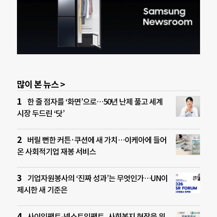
많이 본 뉴스 >
한 줄 점자를 ‘화면’으로…50년 난제 풀고 세계
시장 두드린 ‘닷’
버릴 뻔한 커튼·쿠션에 새 가치…이케아에 들어
온 사회적기업 재봉 서비스
기업자원봉사의 ‘진짜 성과’는 무엇인가…UN이
제시한 새 기준은
사이임팩트-넥스트임팩트, 사회복지 현장을 위