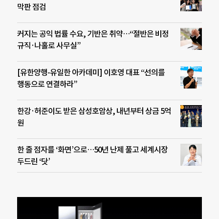
막판 점검
커지는 공익 법률 수요, 기반은 취약…“절반은 비정
규직·나홀로 사무실”
[유한양행-유일한 아카데미] 이호영 대표 “선의를
행동으로 연결하라”
한강·허준이도 받은 삼성호암상, 내년부터 상금 5억
원
한 줄 점자를 ‘화면’으로…50년 난제 풀고 세계시장
두드린 ‘닷’