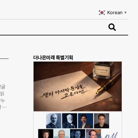
Korean
▼
Korean
▼
더나은미래 특별기획
발굴
 읽
나누
 A
획하
바탕
구성된
타운