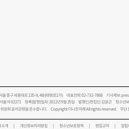
울 중구 세종대로 135-9, 4층(태평로1가) 대표전화: 02-732-7868 기사제보:
pre
울 아 02271 등록(발행)일자: 2012년 9월 25일 발행인/편집인: 김윤곤 청소년
위원회 윤리강령을 준수합니다.
Copyright 더나은미래 All rights reserved. 무
사소개
개인정보처리방침
청소년보호정책
편집규약
알립