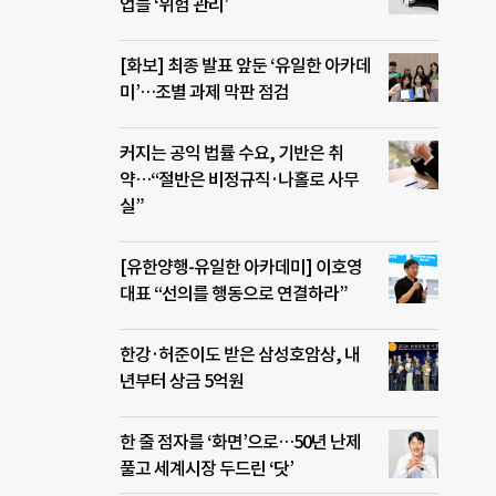
업들 ‘위험 관리’
[화보] 최종 발표 앞둔 ‘유일한 아카데
미’…조별 과제 막판 점검
커지는 공익 법률 수요, 기반은 취
약…“절반은 비정규직·나홀로 사무
실”
[유한양행-유일한 아카데미] 이호영
대표 “선의를 행동으로 연결하라”
한강·허준이도 받은 삼성호암상, 내
년부터 상금 5억원
한 줄 점자를 ‘화면’으로…50년 난제
풀고 세계시장 두드린 ‘닷’