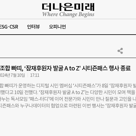
ESG·CSR
인터뷰
오피니언
합 빠띠, ‘잠재후원자 발굴 A to Z’ 시티즌패스 행사 종료
024년 7월 10일
17:11
 빠띠가 운영하는 디지털 시민 멤버십 ‘시티즌패스’가 8일 ‘잠재후원자 
진행했다고 10일 전했다. ‘잠재후원자 발굴 A to Z’는 다양한 시민이 모여 책을
나누는 독서모임 ‘패스-터디’에 이어 전문가와 시민이 만나 질문과 고민을 
시티즌패스와 누구나데이터의 협업으로 마련된 이번 행사는 ‘잠재후원자 발굴
주제로 뚝섬역 인근 헤이그라운드 서울숲점에서 진행됐다. 누구나데이터가 기
활동지원센터가 발간한 ‘비영리단체 성장 공식, 잠재후원자 모금’ 서적을 
이번 행사에는 50여명이 참여했다. 행사는 참가자 소개, 호스트 이야기로 
 네트워킹, 이야기 나눔으로 구성된 2부순으로 진행됐다. 참가자들은 빠띠 