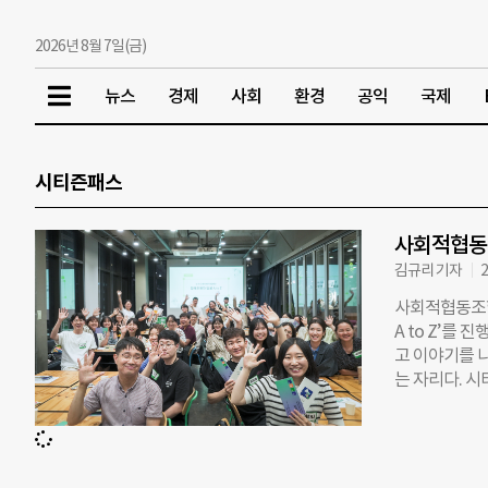
2026년 8월 7일(금)
뉴스
경제
사회
환경
공익
국제
시티즌패스
사회적협동조
김규리 기자
2
사회적협동조합
A to Z’를 
고 이야기를 
는 자리다. 
to Z’를 
고 서울시공익
으로 진행한 
1부와 참가자