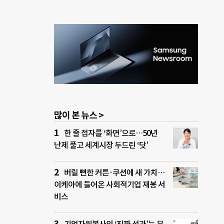
많이 본 뉴스 >
한 줄 점자를 ‘화면’으로…50년
난제 풀고 세계시장 두드린 ‘닷’
버릴 뻔한 커튼·쿠션에 새 가치…
이케아에 들어온 사회적기업 재봉 서
비스