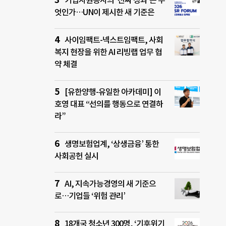
기업자원봉사의 ‘진짜 성과’는 무
엇인가…UN이 제시한 새 기준은
사이임팩트-넥스트임팩트, 사회
복지 현장을 위한 AI 리빙랩 업무 협
약 체결
[유한양행-유일한 아카데미] 이
호영 대표 “선의를 행동으로 연결하
라”
생명보험업계, ‘상생금융’ 통한
사회공헌 실시
AI, 지속가능경영의 새 기준으
로…기업들 ‘위험 관리’
18개국 청소년 300명, ‘기후위기