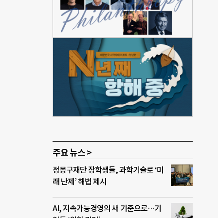
 점은
 효
자가
발굴
결같이
후원자
지친다
회적협
정이
”고
주요 뉴스 >
정몽구재단 장학생들, 과학기술로 ‘미
래 난제’ 해법 제시
AI, 지속가능경영의 새 기준으로…기