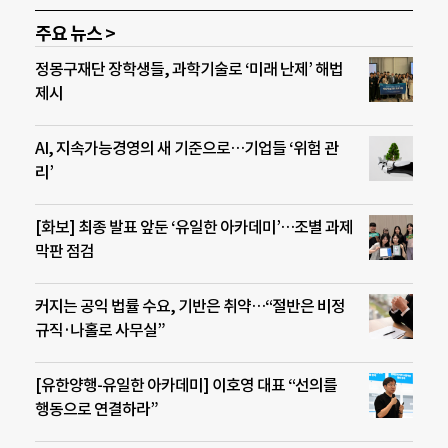
주요 뉴스 >
정몽구재단 장학생들, 과학기술로 ‘미래 난제’ 해법
제시
AI, 지속가능경영의 새 기준으로…기업들 ‘위험 관
리’
[화보] 최종 발표 앞둔 ‘유일한 아카데미’…조별 과제
막판 점검
커지는 공익 법률 수요, 기반은 취약…“절반은 비정
규직·나홀로 사무실”
[유한양행-유일한 아카데미] 이호영 대표 “선의를
행동으로 연결하라”