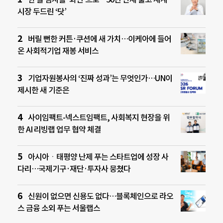
시장 두드린 ‘닷’
버릴 뻔한 커튼·쿠션에 새 가치…이케아에 들어
온 사회적기업 재봉 서비스
기업자원봉사의 ‘진짜 성과’는 무엇인가…UN이
제시한 새 기준은
사이임팩트-넥스트임팩트, 사회복지 현장을 위
한 AI 리빙랩 업무 협약 체결
아시아ㆍ태평양 난제 푸는 스타트업에 성장 사
다리…국제기구·재단·투자사 뭉쳤다
신원이 없으면 신용도 없다…블록체인으로 라오
스 금융 소외 푸는 서울랩스