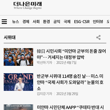
뉴스
경제
사회
환경
공익
국제
ESG·CSR
인터뷰
오
시위대
韓日 시민사회 “미얀마 군부의 돈줄 끊어
야”… 거세지는 대정부 압박
박선하 기자
2021년 4월 7일
반군부 시위대 114명 숨진 날… 미스 미
얀마 “국제 사회가 도와달라” 눈물의 호
소
김지강 기자
2021년 3월 29일
미얀마 시민단체 AAPP “쿠데타 반대 시