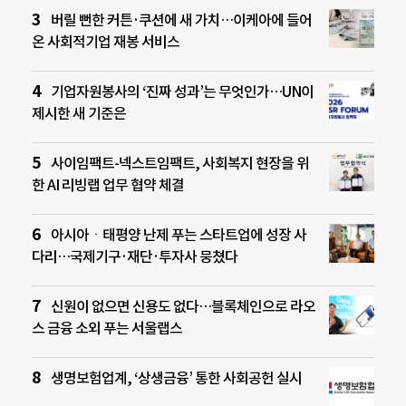
버릴 뻔한 커튼·쿠션에 새 가치…이케아에 들어
온 사회적기업 재봉 서비스
기업자원봉사의 ‘진짜 성과’는 무엇인가…UN이
제시한 새 기준은
사이임팩트-넥스트임팩트, 사회복지 현장을 위
한 AI 리빙랩 업무 협약 체결
아시아ㆍ태평양 난제 푸는 스타트업에 성장 사
다리…국제기구·재단·투자사 뭉쳤다
신원이 없으면 신용도 없다…블록체인으로 라오
스 금융 소외 푸는 서울랩스
생명보험업계, ‘상생금융’ 통한 사회공헌 실시