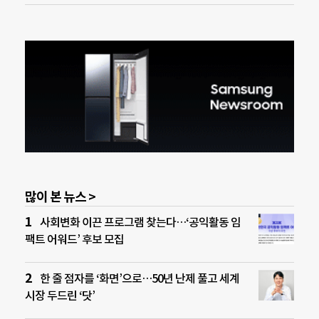
많이 본 뉴스 >
사회변화 이끈 프로그램 찾는다…‘공익활동 임
팩트 어워드’ 후보 모집
한 줄 점자를 ‘화면’으로…50년 난제 풀고 세계
시장 두드린 ‘닷’