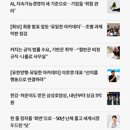
AI, 지속가능경영의 새 기준으로…기업들 ‘위험 관
리’
[화보] 최종 발표 앞둔 ‘유일한 아카데미’…조별 과제
막판 점검
커지는 공익 법률 수요, 기반은 취약…“절반은 비정
규직·나홀로 사무실”
[유한양행-유일한 아카데미] 이호영 대표 “선의를
행동으로 연결하라”
한강·허준이도 받은 삼성호암상, 내년부터 상금 5억
원
한 줄 점자를 ‘화면’으로…50년 난제 풀고 세계시장
두드린 ‘닷’