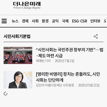
뉴스
경제
사회
환경
공익
국제
ESG·CSR
인터뷰
오
시민사회기본법
“시민사회는 국민주권 정부의 기반”…법
·제도 마련 시급
채예빈 기자
2025년 7월 1일
[영리한 비영리] 정치는 흔들려도, 시민
사회는 단단하게
김진아 아름다운재단 사무총장
2025년 5월 21일