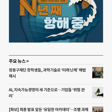
주요 뉴스 >
정몽구재단 장학생들, 과학기술로 ‘미래 난제’ 해법
제시
AI, 지속가능경영의 새 기준으로…기업들 ‘위험 관
리’
[화보] 최종 발표 앞둔 ‘유일한 아카데미’…조별 과제