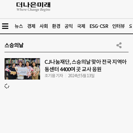
뉴스
경제
사회
환경
공익
국제
ESG·CSR
인터뷰
오
스승의날
CJ나눔재단, 스승의날 맞아 전국 지역아
동센터 4400여 곳 교사 응원
조기용 기자
2024년 5월 13일