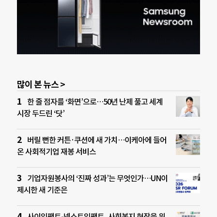
많이 본 뉴스 >
한 줄 점자를 ‘화면’으로…50년 난제 풀고 세계
시장 두드린 ‘닷’
버릴 뻔한 커튼·쿠션에 새 가치…이케아에 들어
온 사회적기업 재봉 서비스
기업자원봉사의 ‘진짜 성과’는 무엇인가…UN이
제시한 새 기준은
사이임팩트-넥스트임팩트, 사회복지 현장을 위