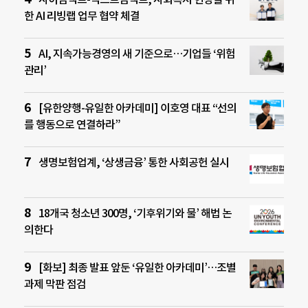
한 AI 리빙랩 업무 협약 체결
AI, 지속가능경영의 새 기준으로…기업들 ‘위험
관리’
[유한양행-유일한 아카데미] 이호영 대표 “선의
를 행동으로 연결하라”
생명보험업계, ‘상생금융’ 통한 사회공헌 실시
18개국 청소년 300명, ‘기후위기와 물’ 해법 논
의한다
[화보] 최종 발표 앞둔 ‘유일한 아카데미’…조별
과제 막판 점검