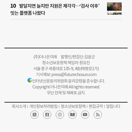
발달지연 늘지만 지원은 제각각…‘검사 이후’
잇는 플랫폼 나왔다
(주)더나은미래 발행인/편집인: 김윤곤
청소년보호정책 책임자: 정유진
서울 중구 세종대로 135-9, 4층(태평로1가)
기사제보:
press@futurechosun.com
인터넷신문윤리위원회 윤리강령을 준수합니다.
Copyright 더나은미래 All rights reserved.
무단 전재 및 재배포 금지.
회사소개
개인정보처리방침
청소년보호정책
편집규약
알립니다