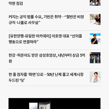
막판 점검
커지는 공익 법률 수요, 기반은 취약…“절반은 비정
규직·나홀로 사무실”
[유한양행-유일한 아카데미] 이호영 대표 “선의를
행동으로 연결하라”
한강·허준이도 받은 삼성호암상, 내년부터 상금 5억
원
한 줄 점자를 ‘화면’으로…50년 난제 풀고 세계시장
두드린 ‘닷’