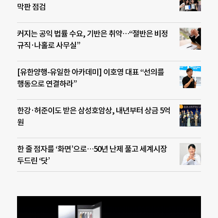
막판 점검
커지는 공익 법률 수요, 기반은 취약…“절반은 비정
규직·나홀로 사무실”
[유한양행-유일한 아카데미] 이호영 대표 “선의를
행동으로 연결하라”
한강·허준이도 받은 삼성호암상, 내년부터 상금 5억
원
한 줄 점자를 ‘화면’으로…50년 난제 풀고 세계시장
두드린 ‘닷’