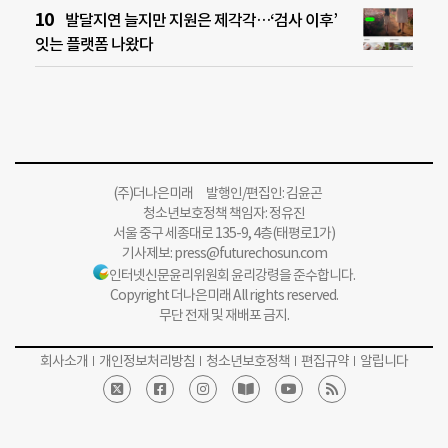
발달지연 늘지만 지원은 제각각…‘검사 이후’
잇는 플랫폼 나왔다
(주)더나은미래 발행인/편집인: 김윤곤
청소년보호정책 책임자: 정유진
서울 중구 세종대로 135-9, 4층(태평로1가)
기사제보:
press@futurechosun.com
인터넷신문윤리위원회 윤리강령을 준수합니다.
Copyright 더나은미래 All rights reserved.
무단 전재 및 재배포 금지.
회사소개
개인정보처리방침
청소년보호정책
편집규약
알립니다