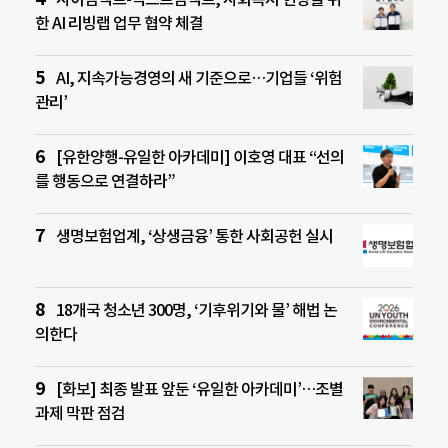
한 AI 리빙랩 업무 협약 체결
AI, 지속가능경영의 새 기준으로…기업들 ‘위험
관리’
[유한양행-유일한 아카데미] 이호영 대표 “선의
를 행동으로 연결하라”
생명보험업계, ‘상생금융’ 통한 사회공헌 실시
18개국 청소년 300명, ‘기후위기와 물’ 해법 논
의한다
[화보] 최종 발표 앞둔 ‘유일한 아카데미’…조별
과제 막판 점검