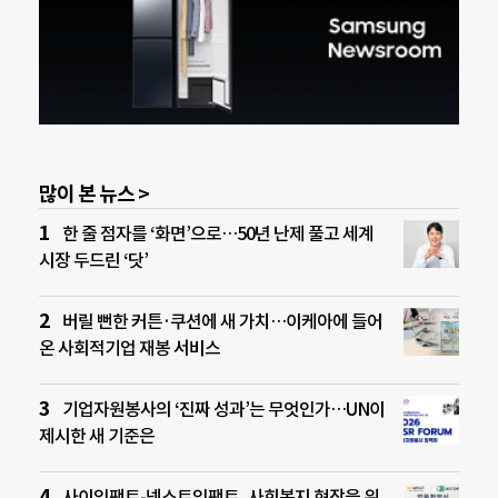
많이 본 뉴스 >
한 줄 점자를 ‘화면’으로…50년 난제 풀고 세계
시장 두드린 ‘닷’
버릴 뻔한 커튼·쿠션에 새 가치…이케아에 들어
온 사회적기업 재봉 서비스
기업자원봉사의 ‘진짜 성과’는 무엇인가…UN이
제시한 새 기준은
사이임팩트-넥스트임팩트, 사회복지 현장을 위