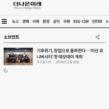
뉴스
경제
사회
환경
공익
국제
ESG·CSR
인터뷰
오
소브먼트
기후위기, 창업으로 돌파한다…‘아산 유
니버시티’ 첫 데모데이 개최
조기용 기자
2024년 11월 20일