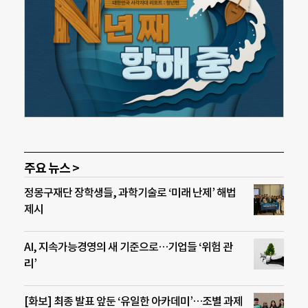
주요 뉴스 >
정몽구재단 장학생들, 과학기술로 ‘미래 난제’ 해법
제시
AI, 지속가능경영의 새 기준으로…기업들 ‘위험 관
리’
[화보] 최종 발표 앞둔 ‘유일한 아카데미’…조별 과제