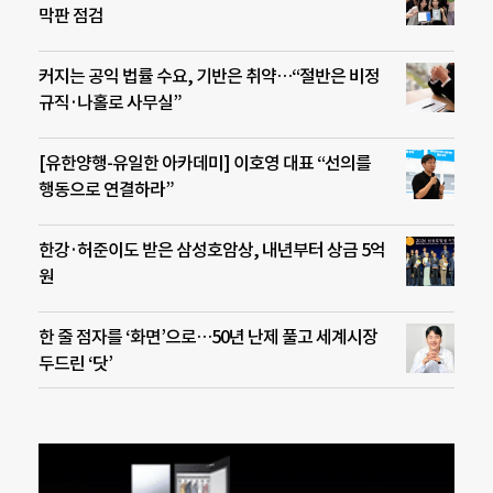
막판 점검
커지는 공익 법률 수요, 기반은 취약…“절반은 비정
규직·나홀로 사무실”
[유한양행-유일한 아카데미] 이호영 대표 “선의를
행동으로 연결하라”
한강·허준이도 받은 삼성호암상, 내년부터 상금 5억
원
한 줄 점자를 ‘화면’으로…50년 난제 풀고 세계시장
두드린 ‘닷’