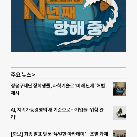
주요 뉴스 >
정몽구재단 장학생들, 과학기술로 ‘미래 난제’ 해법
제시
AI, 지속가능경영의 새 기준으로…기업들 ‘위험 관
리’
[화보] 최종 발표 앞둔 ‘유일한 아카데미’…조별 과제