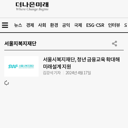
뉴스
경제
사회
환경
공익
국제
ESG·CSR
인터뷰
오
서울지복지재단
서울시복지재단, 청년 금융교육 확대해
미래설계 지원
김강석 기자
2024년 4월 17일