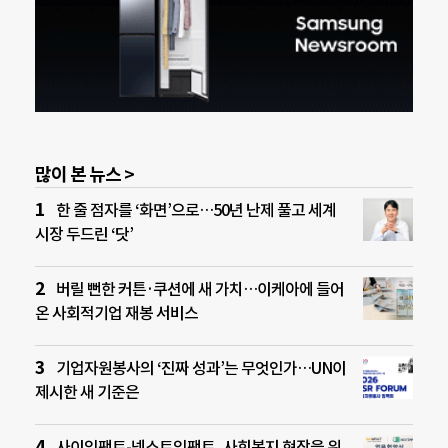
많이 본 뉴스 >
한 줄 점자를 ‘화면’으로…50년 난제 풀고 세계
시장 두드린 ‘닷’
버릴 뻔한 커튼·쿠션에 새 가치…이케아에 들어
온 사회적기업 재봉 서비스
기업자원봉사의 ‘진짜 성과’는 무엇인가…UN이
제시한 새 기준은
사이임팩트-넥스트임팩트, 사회복지 현장을 위