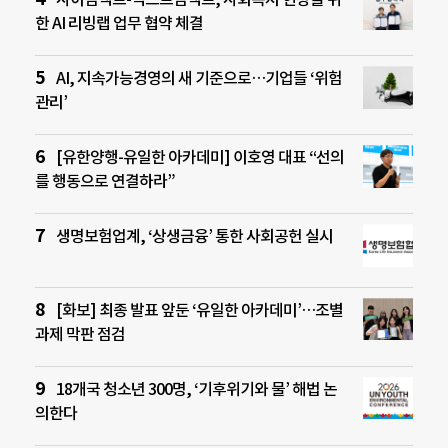
한 AI 리빙랩 업무 협약 체결
AI, 지속가능경영의 새 기준으로…기업들 ‘위험
관리’
[유한양행-유일한 아카데미] 이호영 대표 “선의
를 행동으로 연결하라”
생명보험업계, ‘상생금융’ 통한 사회공헌 실시
[화보] 최종 발표 앞둔 ‘유일한 아카데미’…조별
과제 막판 점검
18개국 청소년 300명, ‘기후위기와 물’ 해법 논
의한다