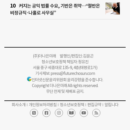
커지는 공익 법률 수요, 기반은 취약…“절반은
비정규직·나홀로 사무실”
(주)더나은미래 발행인/편집인: 김윤곤
청소년보호정책 책임자: 정유진
서울 중구 세종대로 135-9, 4층(태평로1가)
기사제보:
press@futurechosun.com
인터넷신문윤리위원회 윤리강령을 준수합니다.
Copyright 더나은미래 All rights reserved.
무단 전재 및 재배포 금지.
회사소개
개인정보처리방침
청소년보호정책
편집규약
알립니다