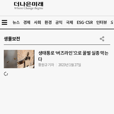
뉴스
경제
사회
환경
공익
국제
ESG·CSR
인터뷰
오
생물보전
생태통로 ‘버즈라인’으로 꿀벌 실종 막는
다
황원규 기자
2023년 1월 27일