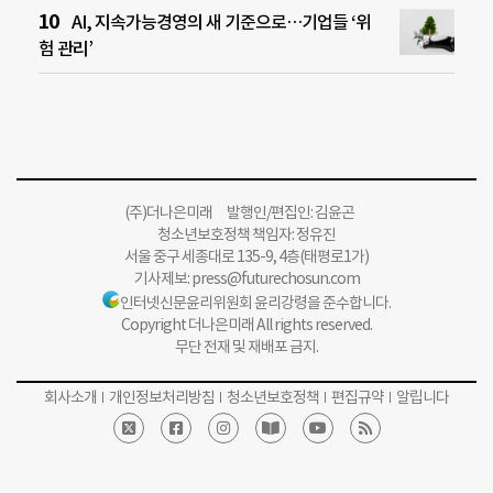
AI, 지속가능경영의 새 기준으로…기업들 ‘위
험 관리’
(주)더나은미래 발행인/편집인: 김윤곤
청소년보호정책 책임자: 정유진
서울 중구 세종대로 135-9, 4층(태평로1가)
기사제보:
press@futurechosun.com
인터넷신문윤리위원회 윤리강령을 준수합니다.
Copyright 더나은미래 All rights reserved.
무단 전재 및 재배포 금지.
회사소개
개인정보처리방침
청소년보호정책
편집규약
알립니다