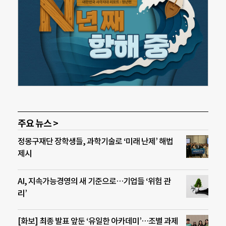
주요 뉴스 >
정몽구재단 장학생들, 과학기술로 ‘미래 난제’ 해법
제시
AI, 지속가능경영의 새 기준으로…기업들 ‘위험 관
리’
[화보] 최종 발표 앞둔 ‘유일한 아카데미’…조별 과제