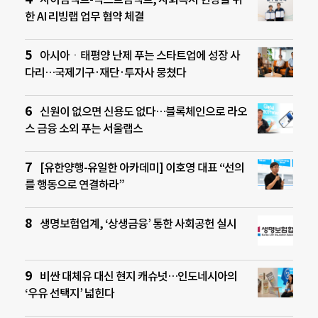
한 AI 리빙랩 업무 협약 체결
아시아ㆍ태평양 난제 푸는 스타트업에 성장 사
다리…국제기구·재단·투자사 뭉쳤다
신원이 없으면 신용도 없다…블록체인으로 라오
스 금융 소외 푸는 서울랩스
[유한양행-유일한 아카데미] 이호영 대표 “선의
를 행동으로 연결하라”
생명보험업계, ‘상생금융’ 통한 사회공헌 실시
비싼 대체유 대신 현지 캐슈넛…인도네시아의
‘우유 선택지’ 넓힌다