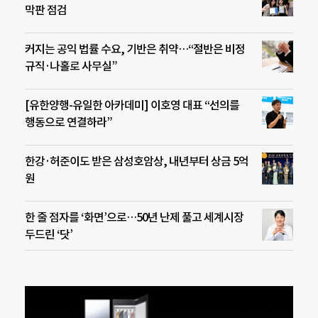
막판 점검
커지는 공익 법률 수요, 기반은 취약…“절반은 비정
규직·나홀로 사무실”
[유한양행-유일한 아카데미] 이호영 대표 “선의를
행동으로 연결하라”
한강·허준이도 받은 삼성호암상, 내년부터 상금 5억
원
한 줄 점자를 ‘화면’으로…50년 난제 풀고 세계시장
두드린 ‘닷’