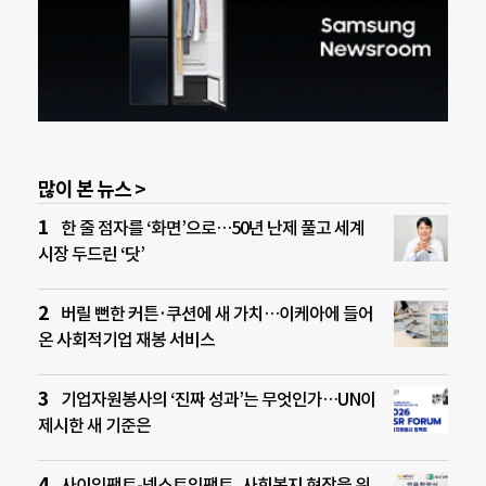
많이 본 뉴스 >
한 줄 점자를 ‘화면’으로…50년 난제 풀고 세계
시장 두드린 ‘닷’
버릴 뻔한 커튼·쿠션에 새 가치…이케아에 들어
온 사회적기업 재봉 서비스
기업자원봉사의 ‘진짜 성과’는 무엇인가…UN이
제시한 새 기준은
사이임팩트-넥스트임팩트, 사회복지 현장을 위