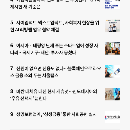
제시한 새 기준은
사이임팩트-넥스트임팩트, 사회복지 현장을 위
한 AI 리빙랩 업무 협약 체결
아시아ㆍ태평양 난제 푸는 스타트업에 성장 사
다리…국제기구·재단·투자사 뭉쳤다
신원이 없으면 신용도 없다…블록체인으로 라오
스 금융 소외 푸는 서울랩스
비싼 대체유 대신 현지 캐슈넛…인도네시아의
‘우유 선택지’ 넓힌다
생명보험업계, ‘상생금융’ 통한 사회공헌 실시