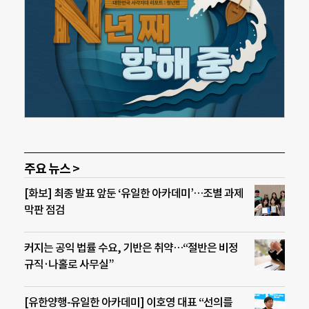
주요 뉴스 >
[화보] 최종 발표 앞둔 ‘유일한 아카데미’…조별 과제
막판 점검
커지는 공익 법률 수요, 기반은 취약…“절반은 비정
규직·나홀로 사무실”
[유한양행-유일한 아카데미] 이호영 대표 “선의를