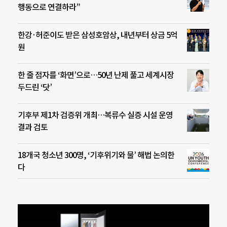
행동으로 연결하라”
한강·허준이도 받은 삼성호암상, 내년부터 상금 5억
원
한 줄 점자를 ‘화면’으로…50년 난제 풀고 세계시장
두드린 ‘닷’
기후부 제1차 검증위 개최…복류수 실증 시설 운영
결과 검토
18개국 청소년 300명, ‘기후위기와 물’ 해법 논의한
다