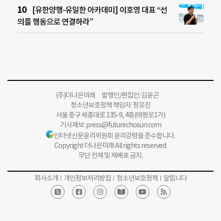
[유한양행-유일한 아카데미] 이호영 대표 “선
의를 행동으로 연결하라”
(주)더나은미래 발행인/편집인: 김윤곤
청소년보호정책 책임자: 정유진
서울 중구 세종대로 135-9, 4층(태평로1가)
기사제보:
press@futurechosun.com
인터넷신문윤리위원회 윤리강령을 준수합니다.
Copyright 더나은미래 All rights reserved.
무단 전재 및 재배포 금지.
회사소개
개인정보처리방침
청소년보호정책
알립니다