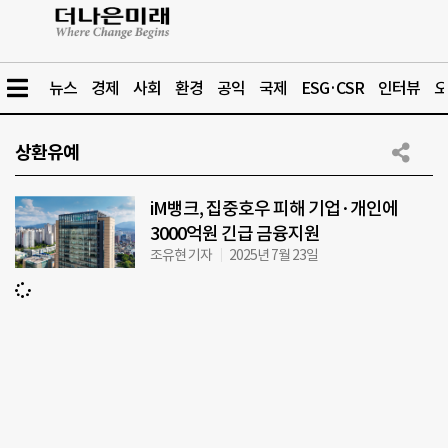
뉴스
경제
사회
환경
공익
국제
ESG·CSR
인터뷰
오
상환유예
iM뱅크, 집중호우 피해 기업·개인에
3000억원 긴급 금융지원
조유현 기자
2025년 7월 23일