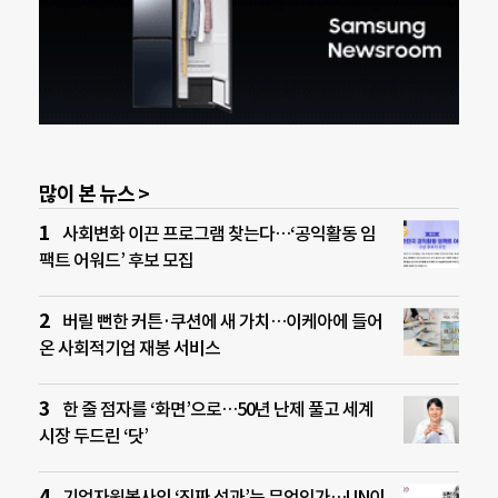
많이 본 뉴스 >
사회변화 이끈 프로그램 찾는다…‘공익활동 임
팩트 어워드’ 후보 모집
버릴 뻔한 커튼·쿠션에 새 가치…이케아에 들어
온 사회적기업 재봉 서비스
한 줄 점자를 ‘화면’으로…50년 난제 풀고 세계
시장 두드린 ‘닷’
기업자원봉사의 ‘진짜 성과’는 무엇인가…UN이