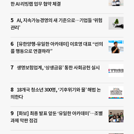
한 AI 리빙랩 업무 협약 체결
AI, 지속가능경영의 새 기준으로…기업들 ‘위험
관리’
[유한양행-유일한 아카데미] 이호영 대표 “선의
를 행동으로 연결하라”
생명보험업계, ‘상생금융’ 통한 사회공헌 실시
18개국 청소년 300명, ‘기후위기와 물’ 해법 논
의한다
[화보] 최종 발표 앞둔 ‘유일한 아카데미’…조별
과제 막판 점검