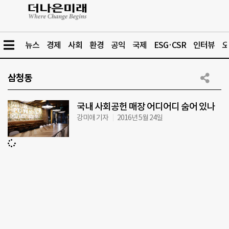
뉴스
경제
사회
환경
공익
국제
ESG·CSR
인터뷰
오
삼청동
국내 사회공헌 매장 어디어디 숨어 있나
강미애 기자
2016년 5월 24일