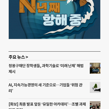
주요 뉴스 >
정몽구재단 장학생들, 과학기술로 ‘미래 난제’ 해법
제시
AI, 지속가능경영의 새 기준으로…기업들 ‘위험 관
리’
[화보] 최종 발표 앞둔 ‘유일한 아카데미’…조별 과제