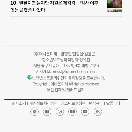
발달지연 늘지만 지원은 제각각…‘검사 이후’
잇는 플랫폼 나왔다
(주)더나은미래 발행인/편집인: 김윤곤
청소년보호정책 책임자: 정유진
서울 중구 세종대로 135-9, 4층(태평로1가)
기사제보:
press@futurechosun.com
인터넷신문윤리위원회 윤리강령을 준수합니다.
Copyright 더나은미래 All rights reserved.
무단 전재 및 재배포 금지.
회사소개
개인정보처리방침
청소년보호정책
편집규약
알립니다