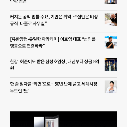
막판 점검
커지는 공익 법률 수요, 기반은 취약…“절반은 비정
규직·나홀로 사무실”
[유한양행-유일한 아카데미] 이호영 대표 “선의를
행동으로 연결하라”
한강·허준이도 받은 삼성호암상, 내년부터 상금 5억
원
한 줄 점자를 ‘화면’으로…50년 난제 풀고 세계시장
두드린 ‘닷’