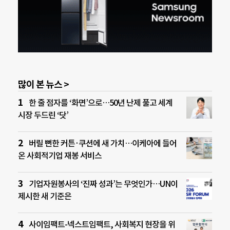
많이 본 뉴스 >
한 줄 점자를 ‘화면’으로…50년 난제 풀고 세계
시장 두드린 ‘닷’
버릴 뻔한 커튼·쿠션에 새 가치…이케아에 들어
온 사회적기업 재봉 서비스
기업자원봉사의 ‘진짜 성과’는 무엇인가…UN이
제시한 새 기준은
사이임팩트-넥스트임팩트, 사회복지 현장을 위