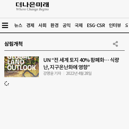
뉴스
경제
사회
환경
공익
국제
ESG·CSR
인터뷰
오
삼림개척
UN “전 세계 토지 40% 황폐화… 식량
난, 지구온난화에 영향”
강명윤 기자
2022년 4월 28일