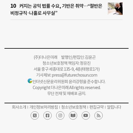
커지는 공익 법률 수요, 기반은 취약…“절반은
비정규직·나홀로 사무실”
(주)더나은미래 발행인/편집인: 김윤곤
청소년보호정책 책임자: 정유진
서울 중구 세종대로 135-9, 4층(태평로1가)
기사제보:
press@futurechosun.com
인터넷신문윤리위원회 윤리강령을 준수합니다.
Copyright 더나은미래 All rights reserved.
무단 전재 및 재배포 금지.
회사소개
개인정보처리방침
청소년보호정책
편집규약
알립니다