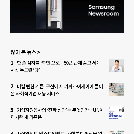
많이 본 뉴스 >
한 줄 점자를 ‘화면’으로…50년 난제 풀고 세계
시장 두드린 ‘닷’
버릴 뻔한 커튼·쿠션에 새 가치…이케아에 들어
온 사회적기업 재봉 서비스
기업자원봉사의 ‘진짜 성과’는 무엇인가…UN이
제시한 새 기준은
사이임팩트-넥스트임팩트, 사회복지 현장을 위