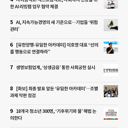
한 AI 리빙랩 업무 협약 체결
AI, 지속가능경영의 새 기준으로…기업들 ‘위험
관리’
[유한양행-유일한 아카데미] 이호영 대표 “선의
를 행동으로 연결하라”
생명보험업계, ‘상생금융’ 통한 사회공헌 실시
[화보] 최종 발표 앞둔 ‘유일한 아카데미’…조별
과제 막판 점검
18개국 청소년 300명, ‘기후위기와 물’ 해법 논
의한다