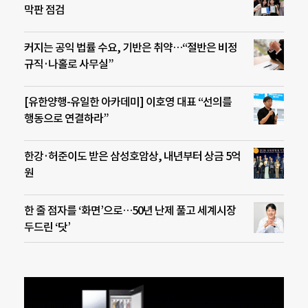
막판 점검
커지는 공익 법률 수요, 기반은 취약…“절반은 비정
규직·나홀로 사무실”
[유한양행-유일한 아카데미] 이호영 대표 “선의를
행동으로 연결하라”
한강·허준이도 받은 삼성호암상, 내년부터 상금 5억
원
한 줄 점자를 ‘화면’으로…50년 난제 풀고 세계시장
두드린 ‘닷’