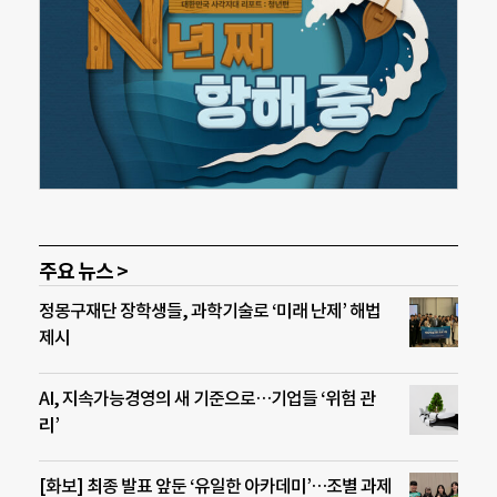
주요 뉴스 >
정몽구재단 장학생들, 과학기술로 ‘미래 난제’ 해법
제시
AI, 지속가능경영의 새 기준으로…기업들 ‘위험 관
리’
[화보] 최종 발표 앞둔 ‘유일한 아카데미’…조별 과제