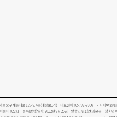
울 중구 세종대로 135-9, 4층(태평로1가) 대표전화: 02-732-7868 기사제보:
pre
울 아 02271 등록(발행)일자: 2012년 9월 25일 발행인/편집인: 김윤곤 청소년