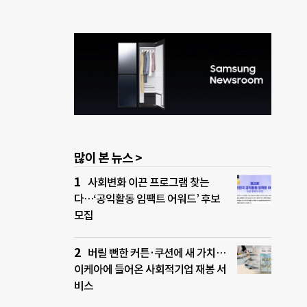
많이 본 뉴스 >
사회변화 이끈 프로그램 찾는
다…‘공익활동 임팩트 어워드’ 후보
모집
버릴 뻔한 커튼·쿠션에 새 가치…
이케아에 들어온 사회적기업 재봉 서
비스