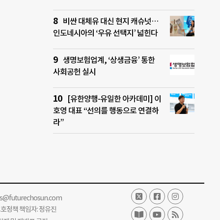
비싼 대체유 대신 현지 캐슈넛…
인도네시아의 ‘우유 선택지’ 넓힌다
생명보험업계, ‘상생금융’ 통한
사회공헌 실시
[유한양행-유일한 아카데미] 이
호영 대표 “선의를 행동으로 연결하
라”
ss@futurechosun.com
보호정책 책임자: 정유진