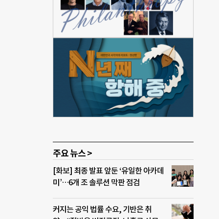
 해
의료
고 나
젝트의
터·
민자
다.
CD)
치로,
 따
주요 뉴스 >
[화보] 최종 발표 앞둔 ‘유일한 아카데
미’…6개 조 솔루션 막판 점검
커지는 공익 법률 수요, 기반은 취