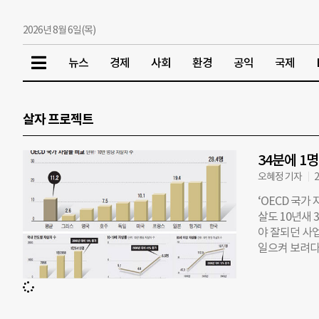
2026년 8월 6일(목)
뉴스
경제
사회
환경
공익
국제
살자 프로젝트
34분에 1
오혜정 기자
2
‘OECD 국가 
살도 10년새
야 잘되던 사
일으켜 보려다
푸 자살을 시
다. 그러나 
성북구 자살예
젝트’는 전국