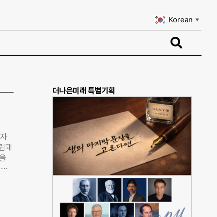
Korean
▼
Korean
▼
더나은미래 특별기획
 자
확립돼
안을
연거
내렸
관 내
프로
자살예