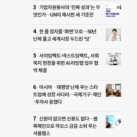
기업자원봉사의 ‘진짜 성과’는 무
엇인가…UN이 제시한 새 기준은
한 줄 점자를 ‘화면’으로…50년
난제 풀고 세계시장 두드린 ‘닷’
사이임팩트-넥스트임팩트, 사회
복지 현장을 위한 AI 리빙랩 업무 협
약 체결
아시아ㆍ태평양 난제 푸는 스타
트업에 성장 사다리…국제기구·재단
·투자사 뭉쳤다
신원이 없으면 신용도 없다…블
록체인으로 라오스 금융 소외 푸는
서울랩스