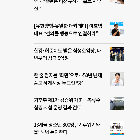
약…“절반은 비정규직·나홀로 사무
실”
[유한양행-유일한 아카데미] 이호영
대표 “선의를 행동으로 연결하라”
한강·허준이도 받은 삼성호암상, 내
년부터 상금 5억원
한 줄 점자를 ‘화면’으로…50년 난제
풀고 세계시장 두드린 ‘닷’
기후부 제1차 검증위 개최…복류수
실증 시설 운영 결과 검토
18개국 청소년 300명, ‘기후위기와
물’ 해법 논의한다