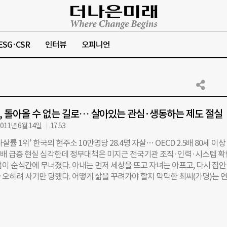
ESG·CSR
인터뷰
오피니언
명, 돌아올 수 없는 길로… 살아있는 관심·생동하는 제도 절실
011년 6월 14일
17:53
자살률 1위’ 한국의 현주소 10만명당 28.4명 자살… OECD 2.5배 80세 이상
 3배 급증 현실 심각한데 정부대책은 미지근 전국기관 조직·인력·시스템 
업이 순식간에 무너졌다. 아내는 먼저 세상을 뜨고 자녀는 아프고, 다시 집
 오히려 사기만 당했다. 어떻게 삶을 꾸려가야 할지 막막한 최씨(가명)는 
도했다. 절벽에서 뛰어내렸고 한강에 몸을 던졌고 마지막엔 건물에서 뛰어
아이러니하게도 그는 죽지 않았다. 오히려 2007년 생명의전화 종합사회복지
방센터를 만나면서 새로운 삶이 시작됐다. 성북구 자살예방센터의 ‘살자 
 최초의 민·관협력 지역 공동사업으로 지역사회 네트워크를 통한 통합적 