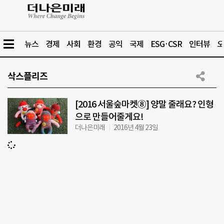
뉴스
경제
사회
환경
공익
국제
ESG·CSR
인터뷰
오
삭스플리즈
[2016 서울숲마켓⑧] 양말 줄래요? 인형
으로 만들어줄게요!
더나은미래
2016년 4월 23일