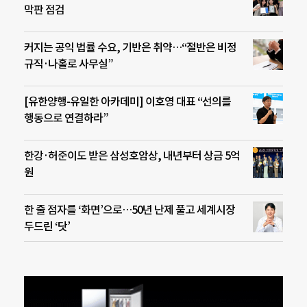
막판 점검
커지는 공익 법률 수요, 기반은 취약…“절반은 비정
규직·나홀로 사무실”
[유한양행-유일한 아카데미] 이호영 대표 “선의를
행동으로 연결하라”
한강·허준이도 받은 삼성호암상, 내년부터 상금 5억
원
한 줄 점자를 ‘화면’으로…50년 난제 풀고 세계시장
두드린 ‘닷’