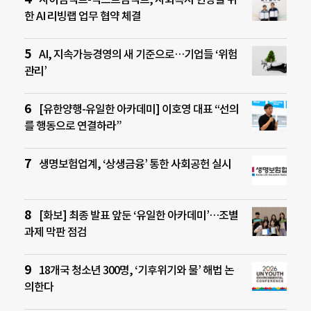
한 AI 리빙랩 업무 협약 체결
AI, 지속가능경영의 새 기준으로…기업들 ‘위험
관리’
[유한양행-유일한 아카데미] 이호영 대표 “선의
를 행동으로 연결하라”
생명보험업계, ‘상생금융’ 통한 사회공헌 실시
[화보] 최종 발표 앞둔 ‘유일한 아카데미’…조별
과제 막판 점검
18개국 청소년 300명, ‘기후위기와 물’ 해법 논
의한다