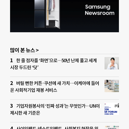
많이 본 뉴스 >
한 줄 점자를 ‘화면’으로…50년 난제 풀고 세계
시장 두드린 ‘닷’
버릴 뻔한 커튼·쿠션에 새 가치…이케아에 들어
온 사회적기업 재봉 서비스
기업자원봉사의 ‘진짜 성과’는 무엇인가…UN이
제시한 새 기준은
사이임팩트-넥스트임팩트, 사회복지 현장을 위