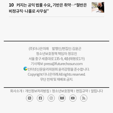
커지는 공익 법률 수요, 기반은 취약…“절반은
비정규직·나홀로 사무실”
(주)더나은미래 발행인/편집인: 김윤곤
청소년보호정책 책임자: 정유진
서울 중구 세종대로 135-9, 4층(태평로1가)
기사제보:
press@futurechosun.com
인터넷신문윤리위원회 윤리강령을 준수합니다.
Copyright 더나은미래 All rights reserved.
무단 전재 및 재배포 금지.
회사소개
개인정보처리방침
청소년보호정책
편집규약
알립니다