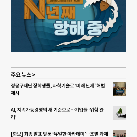
주요 뉴스 >
정몽구재단 장학생들, 과학기술로 ‘미래 난제’ 해법
제시
AI, 지속가능경영의 새 기준으로…기업들 ‘위험 관
리’
[화보] 최종 발표 앞둔 ‘유일한 아카데미’…조별 과제