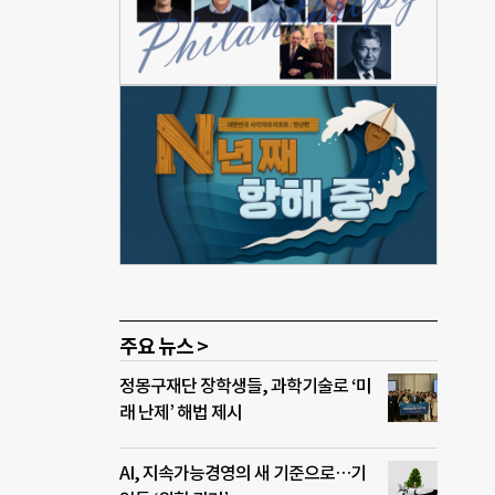
심한
신의
미로
 얘
 정하
 사
 구매
 ‘검
이 아
주요 뉴스 >
정몽구재단 장학생들, 과학기술로 ‘미
래 난제’ 해법 제시
AI, 지속가능경영의 새 기준으로…기