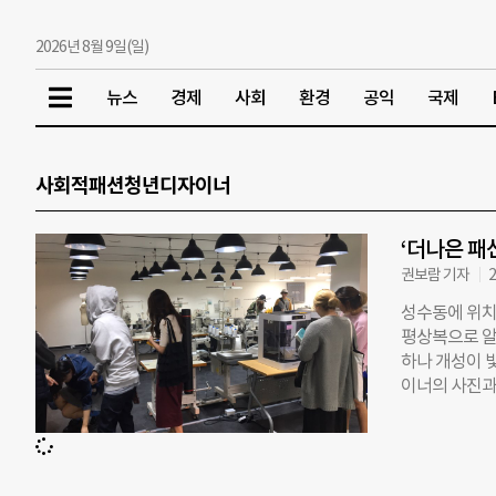
2026년 8월 9일(일)
뉴스
경제
사회
환경
공익
국제
사회적패션청년디자이너
‘더나은 패
권보람 기자
2
성수동에 위치한
평상복으로 알
하나 개성이 
이너의 사진과
다. 라잇루트(
회조차 갖기 
을 소비자에게
트가 패션업계