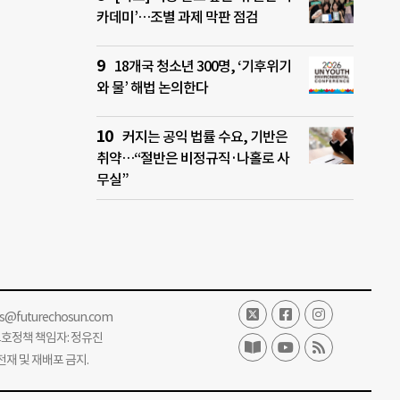
카데미’…조별 과제 막판 점검
18개국 청소년 300명, ‘기후위기
와 물’ 해법 논의한다
커지는 공익 법률 수요, 기반은
취약…“절반은 비정규직·나홀로 사
무실”
ss@futurechosun.com
보호정책 책임자: 정유진
단 전재 및 재배포 금지.