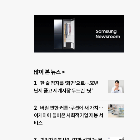
많이 본 뉴스 >
한 줄 점자를 ‘화면’으로…50년
난제 풀고 세계시장 두드린 ‘닷’
버릴 뻔한 커튼·쿠션에 새 가치…
이케아에 들어온 사회적기업 재봉 서
비스