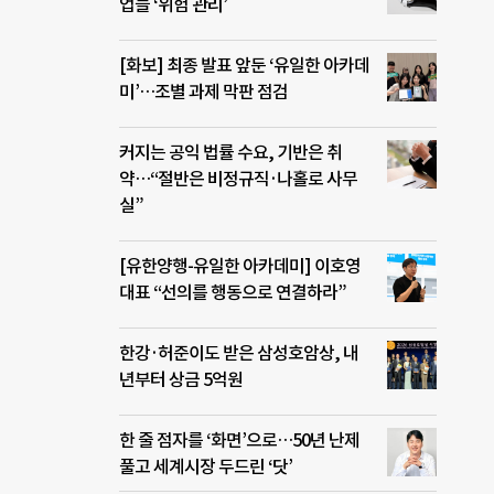
업들 ‘위험 관리’
[화보] 최종 발표 앞둔 ‘유일한 아카데
미’…조별 과제 막판 점검
커지는 공익 법률 수요, 기반은 취
약…“절반은 비정규직·나홀로 사무
실”
[유한양행-유일한 아카데미] 이호영
대표 “선의를 행동으로 연결하라”
한강·허준이도 받은 삼성호암상, 내
년부터 상금 5억원
한 줄 점자를 ‘화면’으로…50년 난제
풀고 세계시장 두드린 ‘닷’