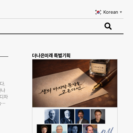
Korean
▼
Korean
▼
더나은미래 특별기획
다.
하나
 디자
습이
볼 기
 옷
라잇루
고는