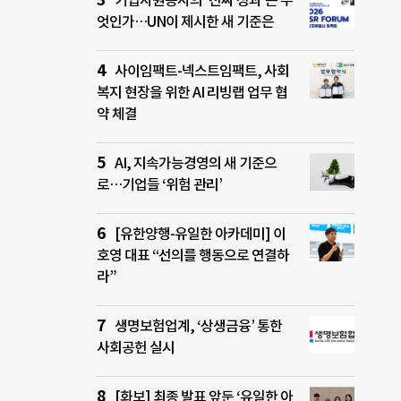
기업자원봉사의 ‘진짜 성과’는 무
엇인가…UN이 제시한 새 기준은
사이임팩트-넥스트임팩트, 사회
복지 현장을 위한 AI 리빙랩 업무 협
약 체결
AI, 지속가능경영의 새 기준으
로…기업들 ‘위험 관리’
[유한양행-유일한 아카데미] 이
호영 대표 “선의를 행동으로 연결하
라”
생명보험업계, ‘상생금융’ 통한
사회공헌 실시
[화보] 최종 발표 앞둔 ‘유일한 아