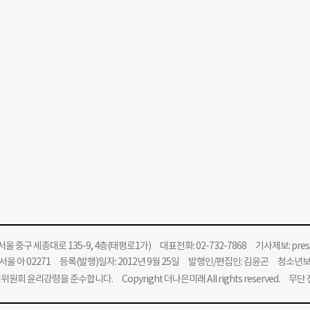
울 중구 세종대로 135-9, 4층(태평로1가) 대표전화: 02-732-7868 기사제보:
pre
울 아 02271 등록(발행)일자: 2012년 9월 25일 발행인/편집인: 김윤곤 청소년
위원회 윤리강령을 준수합니다.
Copyright 더나은미래 All rights reserved. 무