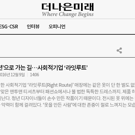
ESG·CSR
인터뷰
오피니언
션’으로 가는 길…사회적기업 ‘라잇루트’
016년 12월 9일
14:06
 사회적기업 ‘라잇루트(Right Route)’ 매장에는 같은 옷이 단 한 벌도 없
맞은 맨투맨 티셔츠부터 패션쇼에서나 볼 법한 독특한 드레스까지. 제품 
빛난다. 청년 디자이너들이 손수 만든 작품이기 때문이다. 전시된 옷 위에는
 약력이 함께 걸려있다. ‘옷을 만든 사람’에 대한 존중이 절로 느껴지는 모
Right Route)는 기존 패션업계의 높은 진입장벽에 가로막혀 옷을 만들어 
못한 디자이너 지망생들에게 실무경험을 제공한다. 청년 디자이너들이 만든
 유통하는 것도 라잇루트의 몫이다. 신민정(27·사진) 라잇루트 대표는 “
에 ‘올바른 길’을 제안하길 바랐다”며 상호명의 이유를 밝혔다. 창업자치