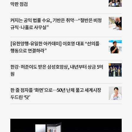
막판 점검
커지는 공익 법률 수요, 기반은 취약…“절반은 비정
규직·나홀로 사무실”
[유한양행-유일한 아카데미] 이호영 대표 “선의를
행동으로 연결하라”
한강·허준이도 받은 삼성호암상, 내년부터 상금 5억
원
한 줄 점자를 ‘화면’으로…50년 난제 풀고 세계시장
두드린 ‘닷’