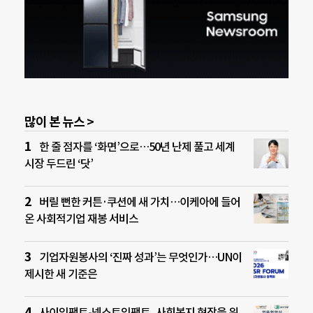
많이 본 뉴스 >
한 줄 점자를 ‘화면’으로…50년 난제 풀고 세계
시장 두드린 ‘닷’
버릴 뻔한 커튼·쿠션에 새 가치…이케아에 들어
온 사회적기업 재봉 서비스
기업자원봉사의 ‘진짜 성과’는 무엇인가…UN이
제시한 새 기준은
사이임팩트-넥스트임팩트, 사회복지 현장을 위