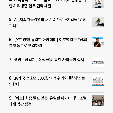
한 AI 리빙랩 업무 협약 체결
AI, 지속가능경영의 새 기준으로…기업들 ‘위험
관리’
[유한양행-유일한 아카데미] 이호영 대표 “선의
를 행동으로 연결하라”
생명보험업계, ‘상생금융’ 통한 사회공헌 실시
18개국 청소년 300명, ‘기후위기와 물’ 해법 논
의한다
[화보] 최종 발표 앞둔 ‘유일한 아카데미’…조별
과제 막판 점검