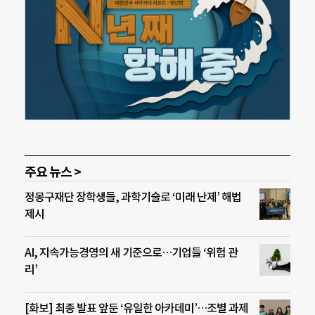
주요 뉴스 >
정몽구재단 장학생들, 과학기술로 ‘미래 난제’ 해법
제시
AI, 지속가능경영의 새 기준으로…기업들 ‘위험 관
리’
[화보] 최종 발표 앞둔 ‘유일한 아카데미’…조별 과제