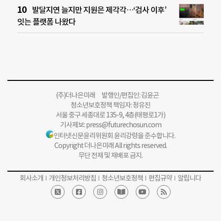
발달지연 늘지만 지원은 제각각…‘검사 이후’
잇는 플랫폼 나왔다
(주)더나은미래 발행인/편집인: 김윤곤
청소년보호정책 책임자: 정유진
서울 중구 세종대로 135-9, 4층(태평로1가)
기사제보:
press@futurechosun.com
인터넷신문윤리위원회 윤리강령을 준수합니다.
Copyright 더나은미래 All rights reserved.
무단 전재 및 재배포 금지.
회사소개
개인정보처리방침
청소년보호정책
편집규약
알립니다