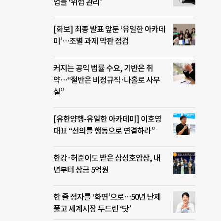
업들 ‘위험 관리’
[화보] 최종 발표 앞둔 ‘유일한 아카데
미’…조별 과제 막판 점검
커지는 공익 법률 수요, 기반은 취
약…“절반은 비정규직·나홀로 사무
실”
[유한양행-유일한 아카데미] 이호영
대표 “선의를 행동으로 연결하라”
한강·허준이도 받은 삼성호암상, 내
년부터 상금 5억원
한 줄 점자를 ‘화면’으로…50년 난제
풀고 세계시장 두드린 ‘닷’