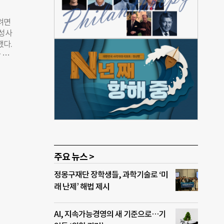
능하
직접
려면
회적
육성사
했다.
 총
 재배
심사
“분
 ‘어
적이
,
체가
 소
착하는
‘사
주요 뉴스 >
“우리
정몽구재단 장학생들, 과학기술로 ‘미
해내고
래 난제’ 해법 제시
인턴
제품
 직원
AI, 지속가능경영의 새 기준으로…기
 지