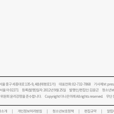
울 중구 세종대로 135-9, 4층(태평로1가) 대표전화: 02-732-7868 기사제보:
pre
울 아 02271 등록(발행)일자: 2012년 9월 25일 발행인/편집인: 김윤곤 청소년
위원회 윤리강령을 준수합니다.
Copyright 더나은미래 All rights reserved. 무
사소개
개인정보처리방침
청소년보호정책
편집규약
알립