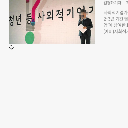
해서다. 사회적
김경하 기자
2
다. 단 오프
사회적기업가 
방문 또는 우
2~3년 기간 
기업가 육성사
업’에 참여한 
(www.soci
(예비)사회적기
bada@chosu
330억원의 
포 금지 –
업이다(국회 
명한 사실은 
떤 일을 하고
지 않습니다.
‘그동안은 아
없어져야 해요.
셜벤처 ‘모티
구조 자체를 정
회적기업=착한
는 ‘갭이어’
있는 사회적 
십·여행 등을
을 생산하는 J
은 10명에서