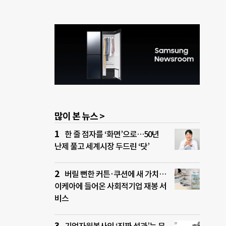
많이 본 뉴스 >
한 줄 점자를 ‘화면’으로…50년
난제 풀고 세계시장 두드린 ‘닷’
버릴 뻔한 커튼·쿠션에 새 가치…
이케아에 들어온 사회적기업 재봉 서
비스