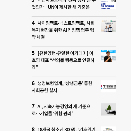
기업자원봉사의 ‘진짜 성과’는 무
엇인가…UN이 제시한 새 기준은
사이임팩트-넥스트임팩트, 사회
복지 현장을 위한 AI 리빙랩 업무 협
약 체결
[유한양행-유일한 아카데미] 이
호영 대표 “선의를 행동으로 연결하
라”
생명보험업계, ‘상생금융’ 통한
사회공헌 실시
AI, 지속가능경영의 새 기준으
로…기업들 ‘위험 관리’
18개국 청소년 300명, ‘기후위기