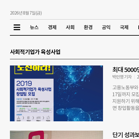
2026년 8월 7일(금)
뉴스
경제
사회
환경
공익
국제
사회적기업가 육성사업
최대 500
박민영 기자
2
고용노동부와 
17일까지 모
지원하기 위해
면 창업활동을 
토링 등 다양
자나 설립 2년
창업팀’ 부문
단기 성과
과 폐업한 (