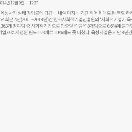
기업가 육성사업 신청은 온라인(www.seis.or.kr) 또는 오프라인으로 가
014년 12월 9일
12:27
라인 신청의 경우 구비서류를 갖춰 사회적기업가 육성사업 창업지원기관에 
육성사업 실태 창업률에 급급… 내실 다지는 기간 적어 제대로 된 역할 하
편으로 보내야 한다. ☞사회적기업가 육성사업 창업지원기관 확인하기 사
필요 최근 4년(2011~2014년)간 한국사회적기업진흥원의 ‘사회적기업가 
업에 관한 자세한 내용은 한국사회적기업진흥원 홈페이지
1363개 참여팀 중 사회적기업으로 인증받은 팀은 8개팀으로 0.6%에 불과
alenterprise.or.kr)에서 확인할 수 있다. [박민영 더나은미래 기자
업으로 지정된 팀도 123개로 10%에도 못 미쳤다. 육성사업은 지난 4년간
n.com] – Copyrights ⓒ 더나은미래 & futurechosun.com, 무단 전재 및
예산이 투입됐으며, 올해 사회적기업진흥원 사업비의 41.6%를 차지하는 핵
환경노동위 민현주 새누리당 의원실). 육성사업의 한계와 대안은 무엇일까. 
대부분의 청년은 사회적기업 인증을 받을 생각이 없다는 겁니다. 우리 회사는
 있습니다’가 중요하지, 우리 회사는 ‘사회적기업입니다’는 말은 전혀 매력
 저희가 얼마 전에 페이스북에 ‘예비사회적기업이 됐어요’라고 글을 올렸더니
니었어요?’란 댓글이 많았습니다. 궁극적으로는 사회적기업이란 타이틀 자
 모든 기업이 사회적기업의 역할을 해야 하니깐요.” (1기 창업팀, 교육 관련
브하우스’ 서동효 대표) 몇몇 기업가는 고용노동부 사회적기업 인증에 집
면으로 반박했다. 2기 창업팀인 ‘한국갭이어’ 안시준 대표도 “먼저 기존의 
 기업’이라는 단순한 정의의 틀을 깨는 분위기가 만들어져야 한다”면서 
란 검색어가 얼마나 대중에게 노출됐는지 파악하고, 이를 우리 회사가 창출
임팩트로 산출하고 있다”고 했다. (‘갭이어’는 학업을 잠시 중단하고 봉사·
 통해 자신의 진로를 설정하는 시간을 말한다.) 취약계층을 고용해 친환경 
회사는 2010년 사회적기업 인증을 받았지만, 일자리 지원 사업이 끝난 후,
 2명으로 줄어들어 여전히 생존이 위태하다. 청년 사회적기업가들은 인증 및