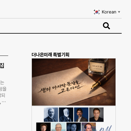
Korean
▼
Korean
▼
더나은미래 특별기획
모집
오는
정을
정되
 멘
 창업
재도전
 팀
기 위