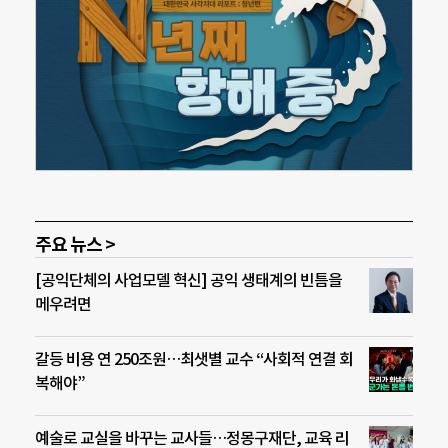
주요 뉴스 >
[공익단체의 사업모델 혁신] 공익 생태계의 빈틈을
메우려면
갈등 비용 연 250조원…최샛별 교수 “사회적 연결 회
복해야”
예술로 교실을 바꾸는 교사들…정몽구재단, 교육 리