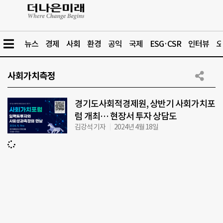
뉴스
경제
사회
환경
공익
국제
ESG·CSR
인터뷰
오
사회가치측정
경기도사회적경제원, 상반기 사회가치포
럼 개최… 현장서 투자 상담도
김강석 기자
2024년 4월 18일