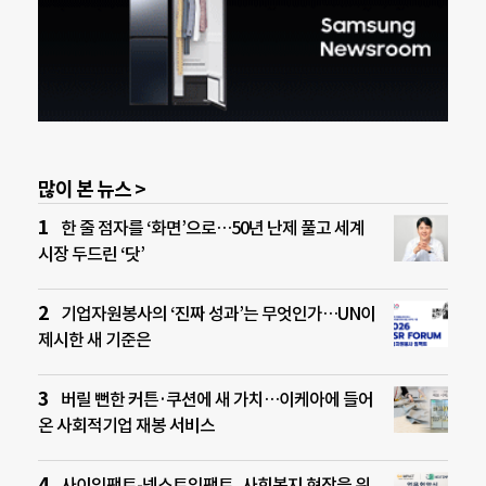
많이 본 뉴스 >
한 줄 점자를 ‘화면’으로…50년 난제 풀고 세계
시장 두드린 ‘닷’
기업자원봉사의 ‘진짜 성과’는 무엇인가…UN이
제시한 새 기준은
버릴 뻔한 커튼·쿠션에 새 가치…이케아에 들어
온 사회적기업 재봉 서비스
사이임팩트-넥스트임팩트, 사회복지 현장을 위