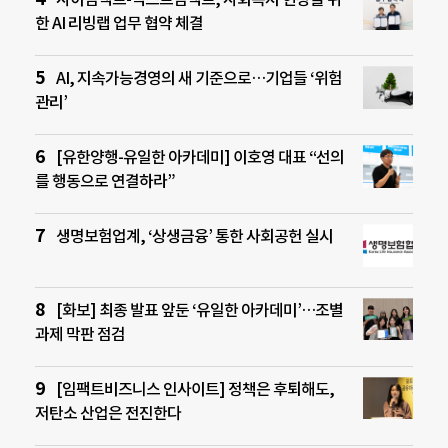
한 AI 리빙랩 업무 협약 체결
AI, 지속가능경영의 새 기준으로…기업들 ‘위험
관리’
[유한양행-유일한 아카데미] 이호영 대표 “선의
를 행동으로 연결하라”
생명보험업계, ‘상생금융’ 통한 사회공헌 실시
[화보] 최종 발표 앞둔 ‘유일한 아카데미’…조별
과제 막판 점검
[임팩트비즈니스 인사이트] 정책은 후퇴해도,
저탄소 산업은 전진한다