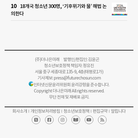
18개국 청소년 300명, ‘기후위기와 물’ 해법 논
의한다
(주)더나은미래 발행인/편집인: 김윤곤
청소년보호정책 책임자: 정유진
서울 중구 세종대로 135-9, 4층(태평로1가)
기사제보:
press@futurechosun.com
인터넷신문윤리위원회 윤리강령을 준수합니다.
Copyright 더나은미래 All rights reserved.
무단 전재 및 재배포 금지.
회사소개
개인정보처리방침
청소년보호정책
편집규약
알립니다