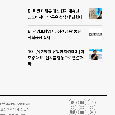
비싼 대체유 대신 현지 캐슈넛…
인도네시아의 ‘우유 선택지’ 넓힌다
생명보험업계, ‘상생금융’ 통한
사회공헌 실시
[유한양행-유일한 아카데미] 이
호영 대표 “선의를 행동으로 연결하
라”
ss@futurechosun.com
보호정책 책임자: 정유진