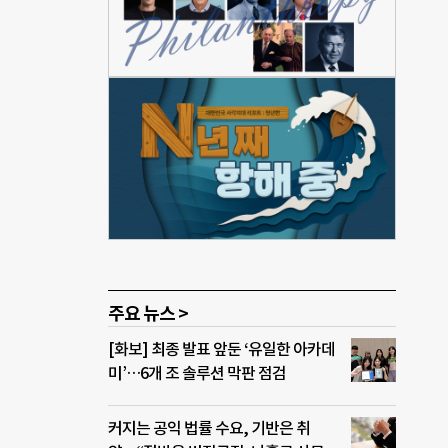
게 지
를 중
 청
대표는
 시
”이
 청
 대표
주요 뉴스 >
[화보] 최종 발표 앞둔 ‘유일한 아카데
미’…6개 조 솔루션 막판 점검
커지는 공익 법률 수요, 기반은 취