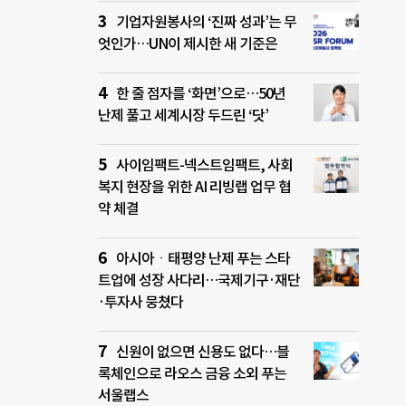
기업자원봉사의 ‘진짜 성과’는 무
엇인가…UN이 제시한 새 기준은
한 줄 점자를 ‘화면’으로…50년
난제 풀고 세계시장 두드린 ‘닷’
사이임팩트-넥스트임팩트, 사회
복지 현장을 위한 AI 리빙랩 업무 협
약 체결
아시아ㆍ태평양 난제 푸는 스타
트업에 성장 사다리…국제기구·재단
·투자사 뭉쳤다
신원이 없으면 신용도 없다…블
록체인으로 라오스 금융 소외 푸는
서울랩스