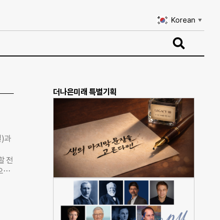
Korean
▼
Korean
▼
더나은미래 특별기획
일)과
할 전
으로
진행하
부터
내용
교육지