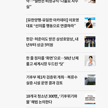
약…“절반은 비정규직·나홀로 사무
실”
[유한양행-유일한 아카데미] 이호영
대표 “선의를 행동으로 연결하라”
한강·허준이도 받은 삼성호암상, 내
년부터 상금 5억원
한 줄 점자를 ‘화면’으로…50년 난제
풀고 세계시장 두드린 ‘닷’
기후부 제1차 검증위 개최…복류수
실증 시설 운영 결과 검토
18개국 청소년 300명, ‘기후위기와
물’ 해법 논의한다