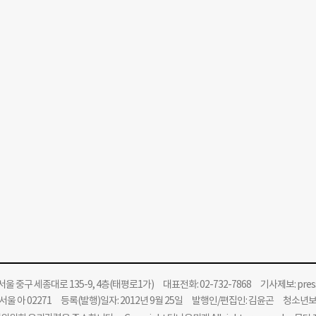
울 중구 세종대로 135-9, 4층(태평로1가) 대표전화: 02-732-7868 기사제보:
pre
울 아 02271 등록(발행)일자: 2012년 9월 25일 발행인/편집인: 김윤곤 청소년