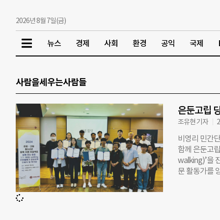
2026년 8월 7일(금)
뉴스
경제
사회
환경
공익
국제
사람을세우는사람들
은둔고립 당
조유현 기자
2
비영리 민간단
함께 은둔고립 
walking)
문 활동가를 
한다. 더유스
며, 이랜드 
활동가 양성 
은 ▲은둔고립