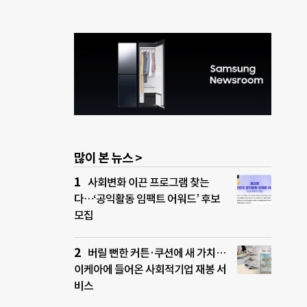
많이 본 뉴스 >
사회변화 이끈 프로그램 찾는
다…‘공익활동 임팩트 어워드’ 후보
모집
버릴 뻔한 커튼·쿠션에 새 가치…
이케아에 들어온 사회적기업 재봉 서
비스