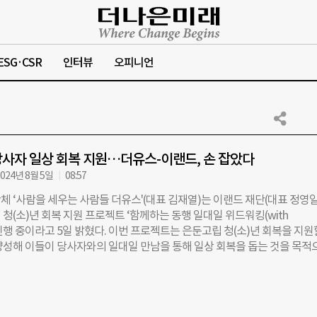
ESG·CSR
인터뷰
오피니언
사자 일상 회복 지원…더유스-이랜드, 손 잡았다
024년 8월 5일
08:57
체 ‘사람을 세우는 사람들 더유스'(대표 김재열)는 이랜드 재단(대표 정영
청(소)년 회복 지원 프로젝트 ‘함께하는 동행 일대일 위드워킹(with
’을 진행 중이라고 5일 밝혔다. 이번 프로젝트는 은둔고립 청(소)년 회복을 지원
양성해 이들이 당사자와의 일대일 만남을 통해 일상 회복을 돕는 것을 목적
가 활동가 양성을 위한 교육 프로그램 진행과 활동가와 당사자 간 매칭을 
재단은 프로젝트 추진비를 지원하는 방식으로 협업한다. 더유스는 지난 6월
교육 참여자를 모집해 신청자를 대상으로 30시간의 교육을 실시했다. 교육 
 당사자에 대한 심층 이해 ▲활동 실무와 사례 접근 ▲활동가 슈퍼비전(