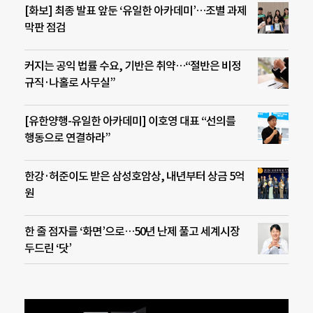
[화보] 최종 발표 앞둔 ‘유일한 아카데미’…조별 과제
막판 점검
커지는 공익 법률 수요, 기반은 취약…“절반은 비정
규직·나홀로 사무실”
[유한양행-유일한 아카데미] 이호영 대표 “선의를
행동으로 연결하라”
한강·허준이도 받은 삼성호암상, 내년부터 상금 5억
원
한 줄 점자를 ‘화면’으로…50년 난제 풀고 세계시장
두드린 ‘닷’