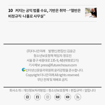
커지는 공익 법률 수요, 기반은 취약…“절반은
비정규직·나홀로 사무실”
(주)더나은미래 발행인/편집인: 김윤곤
청소년보호정책 책임자: 정유진
서울 중구 세종대로 135-9, 4층(태평로1가)
기사제보:
press@futurechosun.com
인터넷신문윤리위원회 윤리강령을 준수합니다.
Copyright 더나은미래 All rights reserved.
무단 전재 및 재배포 금지.
회사소개
개인정보처리방침
청소년보호정책
편집규약
알립니다