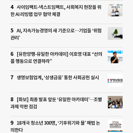
사이임팩트-넥스트임팩트, 사회복지 현장을 위
한 AI 리빙랩 업무 협약 체결
AI, 지속가능경영의 새 기준으로…기업들 ‘위험
관리’
[유한양행-유일한 아카데미] 이호영 대표 “선의
를 행동으로 연결하라”
생명보험업계, ‘상생금융’ 통한 사회공헌 실시
[화보] 최종 발표 앞둔 ‘유일한 아카데미’…조별
과제 막판 점검
18개국 청소년 300명, ‘기후위기와 물’ 해법 논
의한다