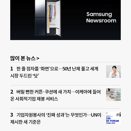
많이 본 뉴스 >
한 줄 점자를 ‘화면’으로…50년 난제 풀고 세계
시장 두드린 ‘닷’
버릴 뻔한 커튼·쿠션에 새 가치…이케아에 들어
온 사회적기업 재봉 서비스
기업자원봉사의 ‘진짜 성과’는 무엇인가…UN이
제시한 새 기준은