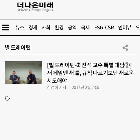
뉴스
경제
사회
환경
공익
국제
ESG·CSR
인터뷰
오
빌 드레이턴
[빌 드레이턴-최진석 교수 특별 대담②]
새 게임엔 새 룰, 규칙 따르기보단 새로운
시도해야
김경하 기자
2017년 2월 28일