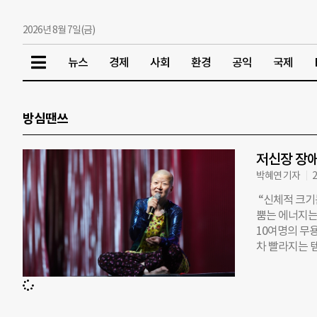
2026년 8월 7일(금)
뉴스
경제
사회
환경
공익
국제
방심땐쓰
저신장 장애
박혜연 기자
2
“신체적 크기
뿜는 에너지는
10여명의 무
차 빨라지는 
대를 휘젓던 이
는 키, 김범진
됐을 때 키가 
감독의 신작 