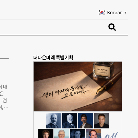
Korean
▼
Korean
▼
더나은미래 특별기획
서 내
입은
 점
, 무
지 않
인이
 예술
 안은