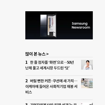
많이 본 뉴스 >
한 줄 점자를 ‘화면’으로…50년
난제 풀고 세계시장 두드린 ‘닷’
버릴 뻔한 커튼·쿠션에 새 가치…
이케아에 들어온 사회적기업 재봉 서
비스