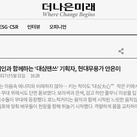
ESG·CSR
인터뷰
오피니언
인과 함께하는 ‘대심땐쓰’ 기획자, 현대무용가 안은미
017년 5월 31일
16:28
는 마음속 에너지와 비례하지 않아… 키는 작아도 ‘대심大心’” 작은 키에
 무대 위에서도 단연 돋보였다. 보라색과 은색, 검고 하얀 줄무늬 의상을 
용수들이 무대에 등장했다. 흐느적거리는 음악과 함께 시작된 느릿한 움직임.
템포에 맞춰 배우들이 천장을 향해 뛰놀기 시작했다. 격렬하게 몸을 교차하며
들 중 눈에 띄는 무용수 두 명이 있었다. 성인 남성의 3분의 2 정도에 지나
(26)‧김유남(24) 씨다. 이들은 저신장 장애를앓고 있다. 저신장 장애인은 성
약 147.5㎝ 이하인 사람들을 가리킨다. 지난 5월 12일부터 3일 동안 안은미
‘대심(大心)땐쓰’는 예술의전당 CJ토월극장의 무대를 달궜다. 이번 공연은