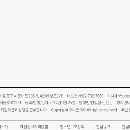
울 중구 세종대로 135-9, 4층(태평로1가) 대표전화: 02-732-7868 기사제보:
pre
울 아 02271 등록(발행)일자: 2012년 9월 25일 발행인/편집인: 김윤곤 청소년
위원회 윤리강령을 준수합니다.
Copyright 더나은미래 All rights reserved. 무
사소개
개인정보처리방침
청소년보호정책
편집규약
알립