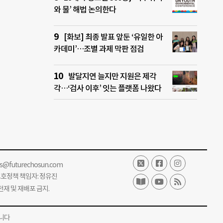
와 물’ 해법 논의한다
[화보] 최종 발표 앞둔 ‘유일한 아
카데미’…조별 과제 막판 점검
발달지연 늘지만 지원은 제각
각…‘검사 이후’ 잇는 플랫폼 나왔다
ss@futurechosun.com
보호정책 책임자: 정유진
단 전재 및 재배포 금지.
니다