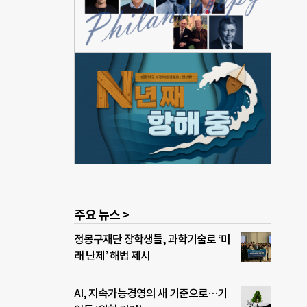
함께
작지만
’ 공
은미
으로
 키가
 있
리 사
주요 뉴스 >
정몽구재단 장학생들, 과학기술로 ‘미
래 난제’ 해법 제시
AI, 지속가능경영의 새 기준으로…기