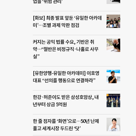
업들 ‘위험 관리’
[화보] 최종 발표 앞둔 ‘유일한 아카데
미’…조별 과제 막판 점검
커지는 공익 법률 수요, 기반은 취
약…“절반은 비정규직·나홀로 사무
실”
[유한양행-유일한 아카데미] 이호영
대표 “선의를 행동으로 연결하라”
한강·허준이도 받은 삼성호암상, 내
년부터 상금 5억원
한 줄 점자를 ‘화면’으로…50년 난제
풀고 세계시장 두드린 ‘닷’