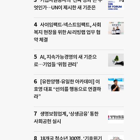
기업자원봉사의 ‘진짜 성과’는 무
엇인가…UN이 제시한 새 기준은
사이임팩트-넥스트임팩트, 사회
복지 현장을 위한 AI 리빙랩 업무 협
약 체결
AI, 지속가능경영의 새 기준으
로…기업들 ‘위험 관리’
[유한양행-유일한 아카데미] 이
호영 대표 “선의를 행동으로 연결하
라”
생명보험업계, ‘상생금융’ 통한
사회공헌 실시
18개국 청소년 300명, ‘기후위기