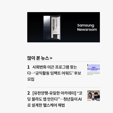
많이 본 뉴스 >
사회변화 이끈 프로그램 찾는
다…‘공익활동 임팩트 어워드’ 후보
모집
[유한양행-유일한 아카데미] “코
딩 몰라도 앱 만든다”…청년들이 AI
로 설계한 헬스케어 해법