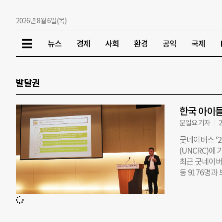
2026년 8월 6일(목)
뉴스
경제
사회
환경
공익
국제
발달권
한국 아이들
문일요 기자
2
굿네이버스 ‘
(UNCRC)에
최근 굿네이버스
동 9176명과
결과를 발표했다
▲생존권 ▲발
난 2016년 
임연구원인 이