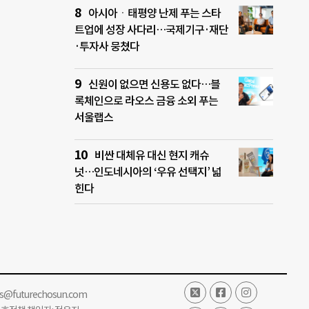
아시아ㆍ태평양 난제 푸는 스타
트업에 성장 사다리…국제기구·재단
·투자사 뭉쳤다
신원이 없으면 신용도 없다…블
록체인으로 라오스 금융 소외 푸는
서울랩스
비싼 대체유 대신 현지 캐슈
넛…인도네시아의 ‘우유 선택지’ 넓
힌다
ss@futurechosun.com