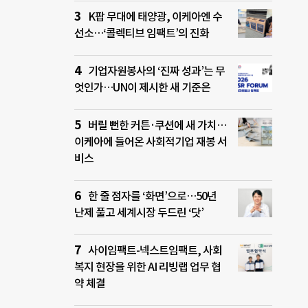
K팝 무대에 태양광, 이케아엔 수
선소…‘콜렉티브 임팩트’의 진화
기업자원봉사의 ‘진짜 성과’는 무
엇인가…UN이 제시한 새 기준은
버릴 뻔한 커튼·쿠션에 새 가치…
이케아에 들어온 사회적기업 재봉 서
비스
한 줄 점자를 ‘화면’으로…50년
난제 풀고 세계시장 두드린 ‘닷’
사이임팩트-넥스트임팩트, 사회
복지 현장을 위한 AI 리빙랩 업무 협
약 체결