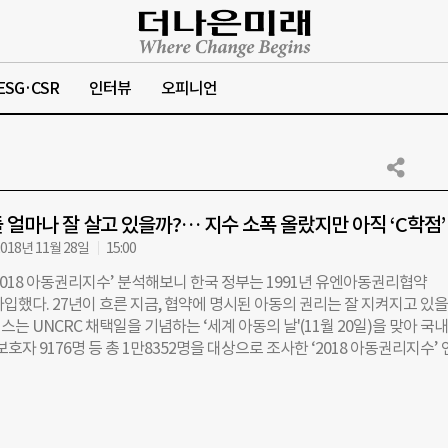
ESG·CSR
인터뷰
오피니언
 얼마나 잘 살고 있을까?… 지수 소폭 올랐지만 아직 ‘C학점’
018년 11월 28일
15:00
2018 아동권리지수’ 분석해보니 한국 정부는 1991년 유엔아동권리협약
 가입했다. 27년이 흐른 지금, 협약에 명시된 아동의 권리는 잘 지켜지고 있을
는 UNCRC 채택일을 기념하는 ‘세계 아동의 날'(11월 20일)을 맞아 국내
 보호자 9176명 등 총 1만8352명을 대상으로 조사한 ‘2018 아동권리지수’
. 종합 평균점수는 71.2점. UNCRC에 명시된 아동이 기본적으로 누려야
달권 ▲보호권 ▲참여권 등 네 분야의 지수를 종합한 점수다. 굿네이버스
국내 최초로 아동권리지수를 발표한 이후, 2년마다 연구 결과를 발표하고 있다
봉주 서울대 사회복지학과 교수는 “지난 1차 조사 결과인 69.2점에서 올해