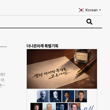
Korean
▼
Korean
▼
더나은미래 특별기획
까?
 아
 연구
 할
는 지
. 책