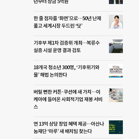
년부터 상금 5억원
한 줄 점자를 ‘화면’으로…50년 난제
풀고 세계시장 두드린 ‘닷’
기후부 제1차 검증위 개최…복류수
실증 시설 운영 결과 검토
18개국 청소년 300명, ‘기후위기와
물’ 해법 논의한다
버릴 뻔한 커튼·쿠션에 새 가치…이
케아에 들어온 사회적기업 재봉 서비
스
연 13억 상당 창업 혜택 제공…아산나
눔재단 ‘마루’ 새 배치팀 찾는다