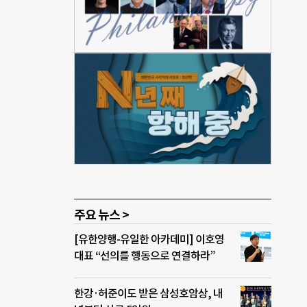
상승을
리를
권리지
 밀접
적인
대적
두고
7
표를
되는
주요 뉴스 >
[유한양행-유일한 아카데미] 이호영
대표 “선의를 행동으로 연결하라”
한강·허준이도 받은 삼성호암상, 내