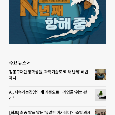
주요 뉴스 >
정몽구재단 장학생들, 과학기술로 ‘미래 난제’ 해법
제시
AI, 지속가능경영의 새 기준으로…기업들 ‘위험 관
리’
[화보] 최종 발표 앞둔 ‘유일한 아카데미’…조별 과제