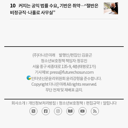
커지는 공익 법률 수요, 기반은 취약…“절반은
비정규직·나홀로 사무실”
(주)더나은미래 발행인/편집인: 김윤곤
청소년보호정책 책임자: 정유진
서울 중구 세종대로 135-9, 4층(태평로1가)
기사제보:
press@futurechosun.com
인터넷신문윤리위원회 윤리강령을 준수합니다.
Copyright 더나은미래 All rights reserved.
무단 전재 및 재배포 금지.
회사소개
개인정보처리방침
청소년보호정책
편집규약
알립니다