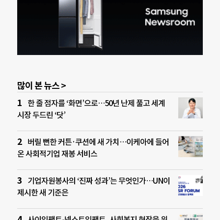
많이 본 뉴스 >
한 줄 점자를 ‘화면’으로…50년 난제 풀고 세계
시장 두드린 ‘닷’
버릴 뻔한 커튼·쿠션에 새 가치…이케아에 들어
온 사회적기업 재봉 서비스
기업자원봉사의 ‘진짜 성과’는 무엇인가…UN이
제시한 새 기준은
사이임팩트-넥스트임팩트, 사회복지 현장을 위