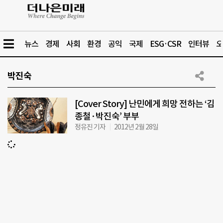
뉴스
경제
사회
환경
공익
국제
ESG·CSR
인터뷰
오
박진숙
[Cover Story] 난민에게 희망 전하는 ‘김
종철·박진숙’ 부부
정유진 기자
2012년 2월 28일