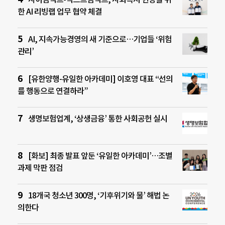
한 AI 리빙랩 업무 협약 체결
AI, 지속가능경영의 새 기준으로…기업들 ‘위험
관리’
[유한양행-유일한 아카데미] 이호영 대표 “선의
를 행동으로 연결하라”
생명보험업계, ‘상생금융’ 통한 사회공헌 실시
[화보] 최종 발표 앞둔 ‘유일한 아카데미’…조별
과제 막판 점검
18개국 청소년 300명, ‘기후위기와 물’ 해법 논
의한다