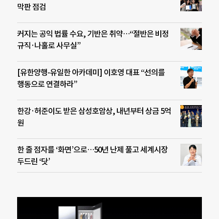
막판 점검
커지는 공익 법률 수요, 기반은 취약…“절반은 비정
규직·나홀로 사무실”
[유한양행-유일한 아카데미] 이호영 대표 “선의를
행동으로 연결하라”
한강·허준이도 받은 삼성호암상, 내년부터 상금 5억
원
한 줄 점자를 ‘화면’으로…50년 난제 풀고 세계시장
두드린 ‘닷’