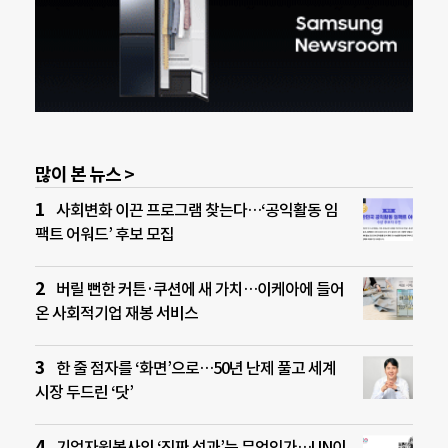
많이 본 뉴스 >
사회변화 이끈 프로그램 찾는다…‘공익활동 임
팩트 어워드’ 후보 모집
버릴 뻔한 커튼·쿠션에 새 가치…이케아에 들어
온 사회적기업 재봉 서비스
한 줄 점자를 ‘화면’으로…50년 난제 풀고 세계
시장 두드린 ‘닷’
기업자원봉사의 ‘진짜 성과’는 무엇인가…UN이