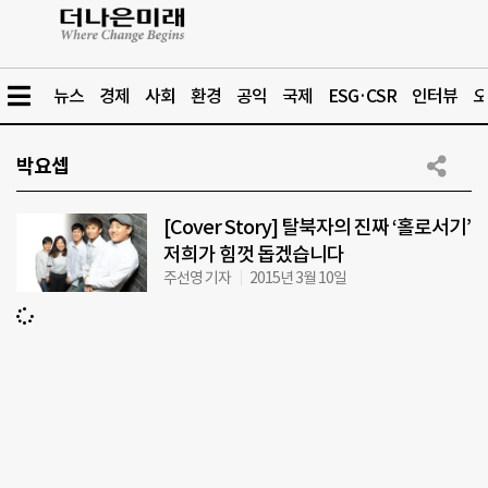
뉴스
경제
사회
환경
공익
국제
ESG·CSR
인터뷰
오
박요셉
[Cover Story] 탈북자의 진짜 ‘홀로서기’
저희가 힘껏 돕겠습니다
주선영 기자
2015년 3월 10일