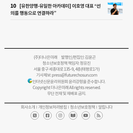
[유한양행-유일한 아카데미] 이호영 대표 “선
의를 행동으로 연결하라”
(주)더나은미래 발행인/편집인: 김윤곤
청소년보호정책 책임자: 정유진
서울 중구 세종대로 135-9, 4층(태평로1가)
기사제보:
press@futurechosun.com
인터넷신문윤리위원회 윤리강령을 준수합니다.
Copyright 더나은미래 All rights reserved.
무단 전재 및 재배포 금지.
회사소개
개인정보처리방침
청소년보호정책
알립니다