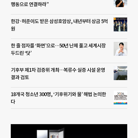
행동으로 연결하라”
한강·허준이도 받은 삼성호암상, 내년부터 상금 5억
원
한 줄 점자를 ‘화면’으로…50년 난제 풀고 세계시장
두드린 ‘닷’
기후부 제1차 검증위 개최…복류수 실증 시설 운영
결과 검토
18개국 청소년 300명, ‘기후위기와 물’ 해법 논의한
다