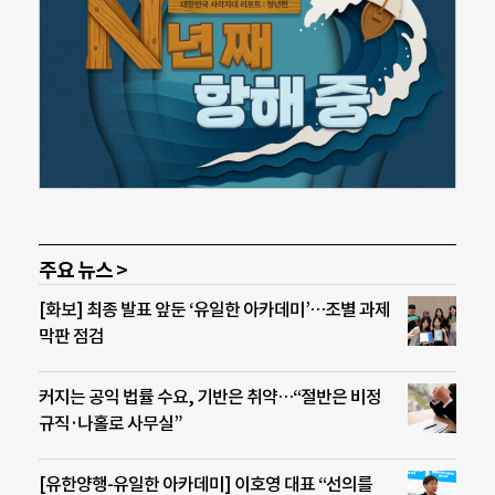
주요 뉴스 >
[화보] 최종 발표 앞둔 ‘유일한 아카데미’…조별 과제
막판 점검
커지는 공익 법률 수요, 기반은 취약…“절반은 비정
규직·나홀로 사무실”
[유한양행-유일한 아카데미] 이호영 대표 “선의를