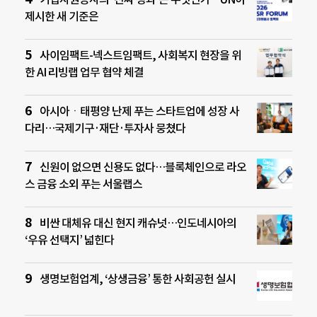
제시한 새 기준은
사이임팩트-넥스트임팩트, 사회복지 현장을 위
한 AI 리빙랩 업무 협약 체결
아시아ㆍ태평양 난제 푸는 스타트업에 성장 사
다리…국제기구·재단·투자사 뭉쳤다
신원이 없으면 신용도 없다…블록체인으로 라오
스 금융 소외 푸는 서울랩스
비싼 대체유 대신 현지 캐슈넛…인도네시아의
‘우유 선택지’ 넓힌다
생명보험업계, ‘상생금융’ 통한 사회공헌 실시