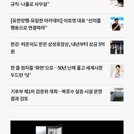
규직·나홀로 사무실”
[유한양행-유일한 아카데미] 이호영 대표 “선의를
행동으로 연결하라”
한강·허준이도 받은 삼성호암상, 내년부터 상금 5억
원
한 줄 점자를 ‘화면’으로…50년 난제 풀고 세계시장
두드린 ‘닷’
기후부 제1차 검증위 개최…복류수 실증 시설 운영
결과 검토