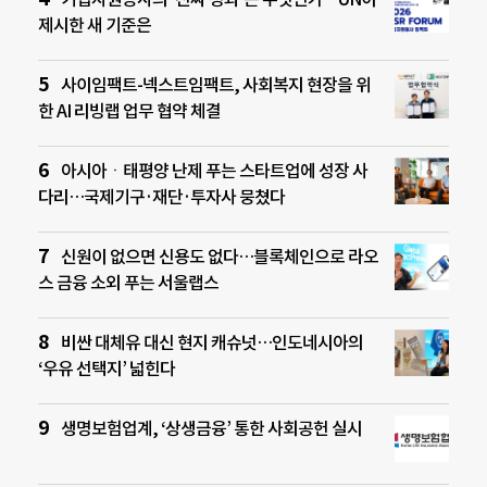
제시한 새 기준은
사이임팩트-넥스트임팩트, 사회복지 현장을 위
한 AI 리빙랩 업무 협약 체결
아시아ㆍ태평양 난제 푸는 스타트업에 성장 사
다리…국제기구·재단·투자사 뭉쳤다
신원이 없으면 신용도 없다…블록체인으로 라오
스 금융 소외 푸는 서울랩스
비싼 대체유 대신 현지 캐슈넛…인도네시아의
‘우유 선택지’ 넓힌다
생명보험업계, ‘상생금융’ 통한 사회공헌 실시