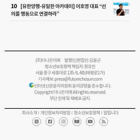
[유한양행-유일한 아카데미] 이호영 대표 “선
의를 행동으로 연결하라”
(주)더나은미래 발행인/편집인: 김윤곤
청소년보호정책 책임자: 정유진
서울 중구 세종대로 135-9, 4층(태평로1가)
기사제보:
press@futurechosun.com
인터넷신문윤리위원회 윤리강령을 준수합니다.
Copyright 더나은미래 All rights reserved.
무단 전재 및 재배포 금지.
회사소개
개인정보처리방침
청소년보호정책
알립니다