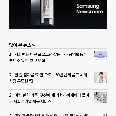
많이 본 뉴스 >
사회변화 이끈 프로그램 찾는다…‘공익활동 임
팩트 어워드’ 후보 모집
한 줄 점자를 ‘화면’으로…50년 난제 풀고 세계
시장 두드린 ‘닷’
버릴 뻔한 커튼·쿠션에 새 가치…이케아에 들어
온 사회적기업 재봉 서비스
기업자원봉사의 ‘진짜 성과’는 무엇인가…UN이